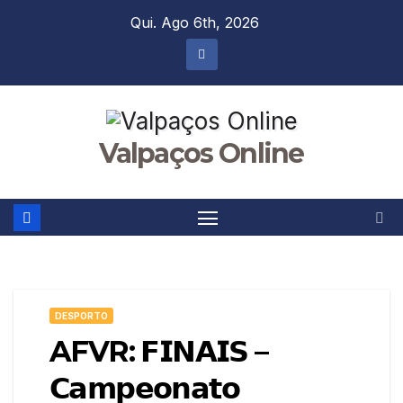
Skip
Qui. Ago 6th, 2026
to
content
Valpaços Online
DESPORTO
AFVR: 𝗙𝗜𝗡𝗔𝗜𝗦 –
𝗖𝗮𝗺𝗽𝗲𝗼𝗻𝗮𝘁𝗼