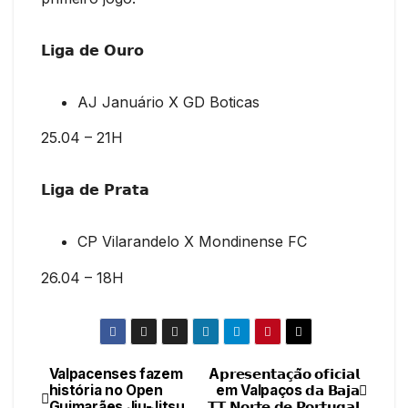
𝗟𝗶𝗴𝗮 𝗱𝗲 𝗢𝘂𝗿𝗼
AJ Januário X GD Boticas
25.04 – 21H
𝗟𝗶𝗴𝗮 𝗱𝗲 𝗣𝗿𝗮𝘁𝗮
CP Vilarandelo X Mondinense FC
26.04 – 18H
Valpacenses fazem
A𝗽𝗿𝗲𝘀𝗲𝗻𝘁𝗮𝗰̧𝗮̃𝗼 𝗼𝗳𝗶𝗰𝗶𝗮𝗹
Navegação
história no Open
em Valpaços 𝗱𝗮 𝗕𝗮𝗷𝗮
Guimarães Jiu-Jitsu
𝗧𝗧 𝗡𝗼𝗿𝘁𝗲 𝗱𝗲 𝗣𝗼𝗿𝘁𝘂𝗴𝗮𝗹