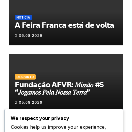
NOTÍCIA
𝗔 𝗙𝗲𝗶𝗿𝗮 𝗙𝗿𝗮𝗻𝗰𝗮 𝗲𝘀𝘁𝗮́ 𝗱𝗲 𝘃𝗼𝗹𝘁𝗮
06.08.2026
DESPORTO
𝗙𝘂𝗻𝗱𝗮𝗰̧𝗮̃𝗼 𝗔𝗙𝗩𝗥: 𝑀𝑖𝑠𝑠𝑎̃𝑜 #5
“𝐽𝑜𝑔𝑎𝑚𝑜𝑠 𝑃𝑒𝑙𝑎 𝑁𝑜𝑠𝑠𝑎 𝑇𝑒𝑟𝑟𝑎”
05.08.2026
We respect your privacy
Cookies help us improve your experience,