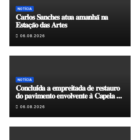
NOTÍCIA
𝐂𝐚𝐫𝐥𝐨𝐬 𝐒𝐚𝐧𝐜𝐡𝐞𝐬 𝐚𝐭𝐮𝐚 𝐚𝐦𝐚𝐧𝐡𝐚̃ 𝐧𝐚
𝐄𝐬𝐭𝐚𝐜̧𝐚̃𝐨 𝐝𝐚𝐬 𝐀𝐫𝐭𝐞𝐬
06.08.2026
NOTÍCIA
𝐂𝐨𝐧𝐜𝐥𝐮𝐢́𝐝𝐚 𝐚 𝐞𝐦𝐩𝐫𝐞𝐢𝐭𝐚𝐝𝐚 𝐝𝐞 𝐫𝐞𝐬𝐭𝐚𝐮𝐫𝐨
𝐝𝐨 𝐩𝐚𝐯𝐢𝐦𝐞𝐧𝐭𝐨 𝐞𝐧𝐯𝐨𝐥𝐯𝐞𝐧𝐭𝐞 𝐚̀ 𝐂𝐚𝐩𝐞𝐥𝐚 𝐝𝐞
𝐂𝐨𝐯𝐚𝐬
06.08.2026