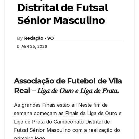
𝗗𝗶𝘀𝘁𝗿𝗶𝘁𝗮𝗹 𝗱𝗲 𝗙𝘂𝘁𝘀𝗮𝗹
𝗦𝗲́𝗻𝗶𝗼𝗿 𝗠𝗮𝘀𝗰𝘂𝗹𝗶𝗻𝗼
By
Redação - VO
ABR 25, 2026
Associação de Futebol de Vila
Real
– 𝐿𝑖𝑔𝑎 𝑑𝑒 𝑂𝑢𝑟𝑜 𝑒 𝐿𝑖𝑔𝑎 𝑑𝑒 𝑃𝑟𝑎𝑡𝑎.
As grandes Finais estão aí! Neste fim de
semana começam as Finais da Liga de Ouro e
Liga de Prata do Campeonato Distrital de
Futsal Sénior Masculino com a realização do
primeiro jogo.