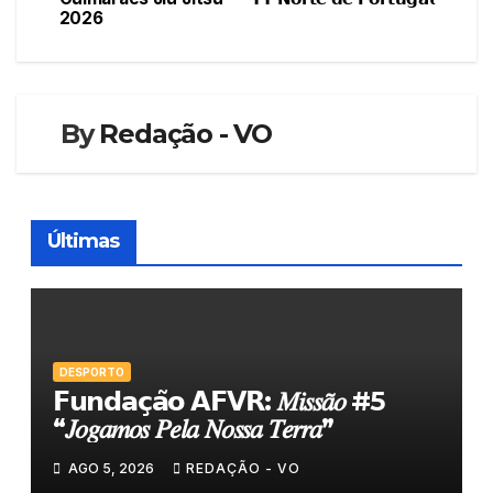
de
2026
artigos
By
Redação - VO
Últimas
DESPORTO
𝗙𝘂𝗻𝗱𝗮𝗰̧𝗮̃𝗼 𝗔𝗙𝗩𝗥: 𝑀𝑖𝑠𝑠𝑎̃𝑜 #5
“𝐽𝑜𝑔𝑎𝑚𝑜𝑠 𝑃𝑒𝑙𝑎 𝑁𝑜𝑠𝑠𝑎 𝑇𝑒𝑟𝑟𝑎”
AGO 5, 2026
REDAÇÃO - VO