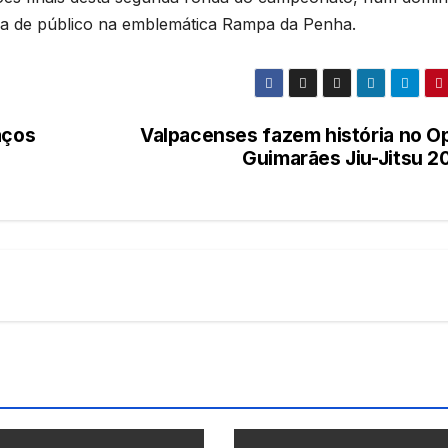
ia de público na emblemática Rampa da Penha.
aços
Valpacenses fazem história no O
Guimarães Jiu-Jitsu 2