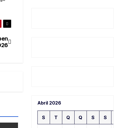
pen
026
Abril 2026
S
T
Q
Q
S
S
D