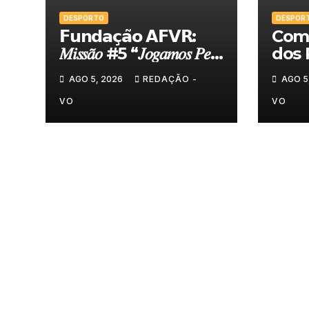
DESPORTO
DESPOR
𝗙𝘂𝗻𝗱𝗮𝗰̧𝗮̃𝗼 𝗔𝗙𝗩𝗥:
Comi
𝑀𝑖𝑠𝑠𝑎̃𝑜 #5 “𝐽𝑜𝑔𝑎𝑚𝑜𝑠 𝑃𝑒𝑙𝑎
dos 
𝑁𝑜𝑠𝑠𝑎 𝑇𝑒𝑟𝑟𝑎”
felic
AGO 5, 2026
REDAÇÃO -
AGO 5
Torn
VO
VO