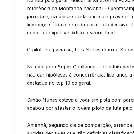
Na luta pela geral, Hélder Silva (Norma FC20
referência da Montanha nacional. O pentacampe
jornada e, na única subida oficial de prova do
liderança sólida à entrada para o dia decisivo
como principal candidato à vitória final.
O piloto valpacense, Luís Nunes domina Super
Na categoria Super Challenge, o domínio pert
não dar hipóteses à concorrência, liderando a
destaque no top 10 da geral.
Simão Nunes estava a voar em pista com parcia
acabou por afastar o jovem piloto da luta pel
Amanhã, segundo dia de competição, arranca à
subidas decisivas que irão definir as classif