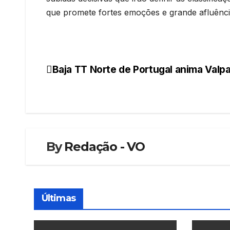
que promete fortes emoções e grande afluênc
Baja TT Norte de Portugal anima Valp
Navegação
de
artigos
By
Redação - VO
Últimas