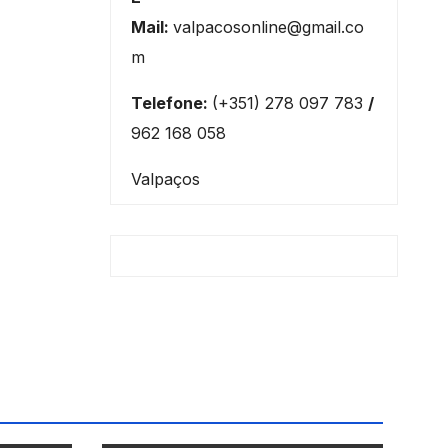
Mail:
valpacosonline@gmail.co
m
Telefone:
(+351) 278 097 783
/
962 168 058
Valpaços