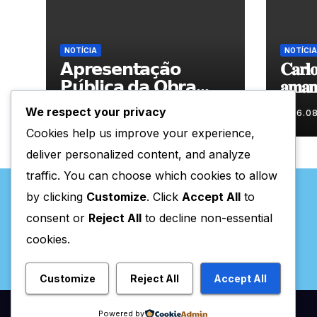
NOTÍCIA
NOTÍCIA
𝗔𝗽𝗿𝗲𝘀𝗲𝗻𝘁𝗮𝗰̧𝗮̃𝗼
𝐂𝐚𝐫𝐥𝐨
𝗣𝘂́𝗯𝗹𝗶𝗰𝗮 𝗱𝗮 𝗢𝗯𝗿𝗮
𝐚𝐦𝐚𝐧𝐡
“𝗣𝗿𝗼𝗰𝘂𝗿𝗼 𝗮
𝐀𝐫𝐭𝐞𝐬
We respect your privacy
06.08.2026
06.0
𝗙𝗲𝗹𝗶𝗰𝗶𝗱𝗮𝗱𝗲 𝗲 𝗲𝗹𝗮
Cookies help us improve your experience,
𝗺𝗼𝗿𝗮 𝗰𝗼𝗺𝗶𝗴𝗼”
deliver personalized content, and analyze
traffic. You can choose which cookies to allow
by clicking
Customize
. Click
Accept All
to
consent or
Reject All
to decline non-essential
cookies.
Valpaços Online
Customize
Reject All
Accept All
Powered by