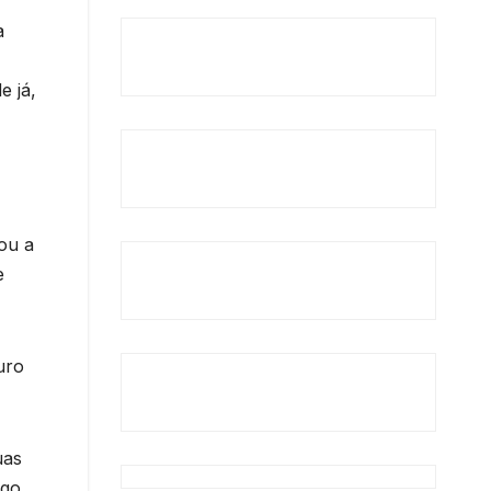
a
e já,
ou a
e
uro
uas
ngo