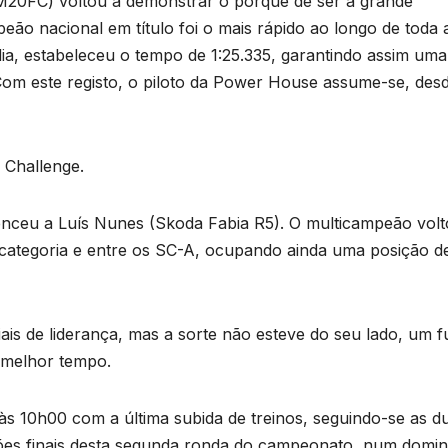
 M20FC) voltou a demonstrar o porquê de ser a grande
ão nacional em título foi o mais rápido ao longo de toda 
 dia, estabeleceu o tempo de 1:25.335, garantindo assim uma
. Com este registo, o piloto da Power House assume-se, desd
 Challenge.
enceu a Luís Nunes (Skoda Fabia R5). O multicampeão volt
 categoria e entre os SC-A, ocupando ainda uma posição d
is de liderança, mas a sorte não esteve do seu lado, um f
o melhor tempo.
s 10h00 com a última subida de treinos, seguindo-se as d
icações finais desta segunda ronda do campeonato, num domi