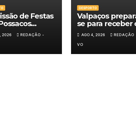
TO
DESPORTO
ssão de Festas
Valpaços prepar
Possacos
se para receber 
ita finalistas do
Super Enduro
, 2026
REDAÇÃO -
AGO 4, 2026
REDAÇÃO 
eio de Sueca
VO