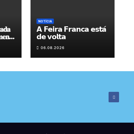
NOTÍCIA
𝐚𝐝𝐚
𝗔 𝗙𝗲𝗶𝗿𝗮 𝗙𝗿𝗮𝗻𝗰𝗮 𝗲𝘀𝘁𝗮́
𝐞𝐧𝐭𝐨
𝗱𝗲 𝘃𝗼𝗹𝘁𝗮
 𝐝𝐞
06.08.2026