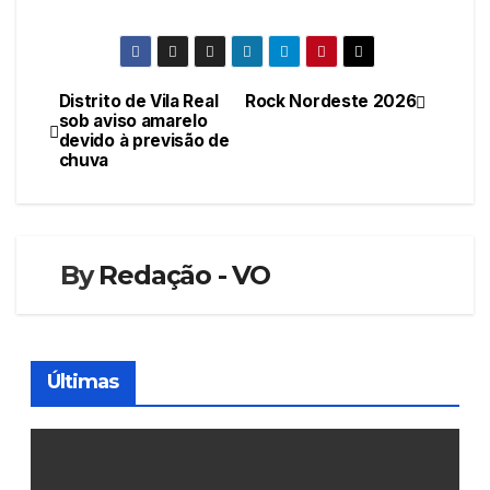
Distrito de Vila Real
Rock Nordeste 2026
Navegação
sob aviso amarelo
devido à previsão de
de
chuva
artigos
By
Redação - VO
Últimas