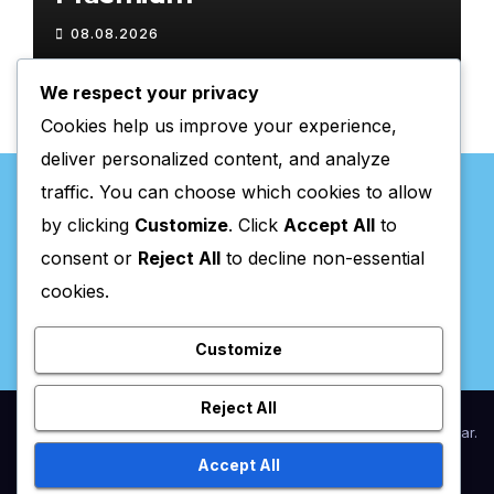
08.08.2026
We respect your privacy
Cookies help us improve your experience,
deliver personalized content, and analyze
traffic. You can choose which cookies to allow
by clicking
Customize
. Click
Accept All
to
consent or
Reject All
to decline non-essential
Valpaços Online
cookies.
Customize
Reject All
Proudly powered by WordPress
|
Theme:
Newsup
by
Themeansar
.
Accept All
Home
Anunciar / Assinaturas
Estatuto Editorial
Ficha Técnica