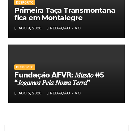
DESPORTO
Primeira Taça Transmontana
fica em Montalegre
AGO 8, 2026
REDAÇÃO - VO
DESPORTO
𝗙𝘂𝗻𝗱𝗮𝗰̧𝗮̃𝗼 𝗔𝗙𝗩𝗥: 𝑀𝑖𝑠𝑠𝑎̃𝑜 #5
“𝐽𝑜𝑔𝑎𝑚𝑜𝑠 𝑃𝑒𝑙𝑎 𝑁𝑜𝑠𝑠𝑎 𝑇𝑒𝑟𝑟𝑎”
AGO 5, 2026
REDAÇÃO - VO