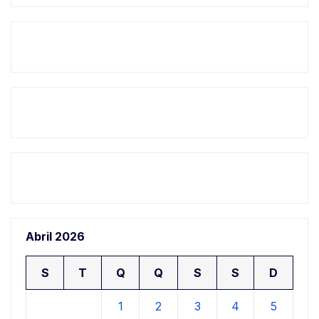
Abril 2026
S
T
Q
Q
S
S
D
1
2
3
4
5