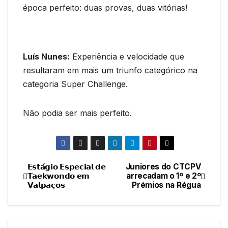
época perfeito: duas provas, duas vitórias!
Luís Nunes:
Experiência e velocidade que
resultaram em mais um triunfo categórico na
categoria Super Challenge.
Não podia ser mais perfeito.
𝗘𝘀𝘁𝗮́𝗴𝗶𝗼 𝗘𝘀𝗽𝗲𝗰𝗶𝗮𝗹 𝗱𝗲
Juniores do CTCPV
Navegação
𝗧𝗮𝗲𝗸𝘄𝗼𝗻𝗱𝗼 𝗲𝗺
arrecadam o 1º e 2º
𝗩𝗮𝗹𝗽𝗮𝗰̧𝗼𝘀
Prémios na Régua
de
artigos