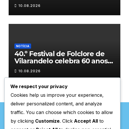
primeira loja em setembro
10.08.2026
NOTÍCIA
40.º Festival de Folclore de
Vilarandelo celebra 60 anos
de tradição
10.08.2026
We respect your privacy
Cookies help us improve your experience,
deliver personalized content, and analyze
traffic. You can choose which cookies to allow
by clicking
Customize
. Click
Accept All
to