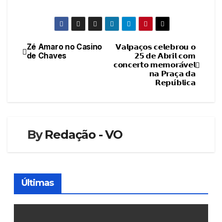
Zé Amaro no Casino
𝗩𝗮𝗹𝗽𝗮𝗰̧𝗼𝘀 𝗰𝗲𝗹𝗲𝗯𝗿𝗼𝘂 𝗼
Navegação
de Chaves
𝟮𝟱 𝗱𝗲 𝗔𝗯𝗿𝗶𝗹 𝗰𝗼𝗺
𝗰𝗼𝗻𝗰𝗲𝗿𝘁𝗼 𝗺𝗲𝗺𝗼𝗿𝗮́𝘃𝗲𝗹
de
𝗻𝗮 𝗣𝗿𝗮𝗰̧𝗮 𝗱𝗮
𝗥𝗲𝗽𝘂́𝗯𝗹𝗶𝗰𝗮
artigos
By
Redação - VO
Últimas