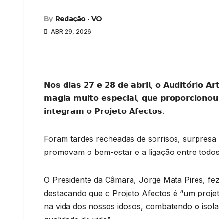
By
Redação - VO
ABR 29, 2026
𝗡𝗼𝘀 𝗱𝗶𝗮𝘀 𝟮𝟳 𝗲 𝟮𝟴 𝗱𝗲 𝗮𝗯𝗿𝗶𝗹, 𝗼 𝗔𝘂𝗱𝗶𝘁𝗼́𝗿𝗶𝗼 𝗔𝗿
𝗺𝗮𝗴𝗶𝗮 𝗺𝘂𝗶𝘁𝗼 𝗲𝘀𝗽𝗲𝗰𝗶𝗮𝗹, 𝗾𝘂𝗲 𝗽𝗿𝗼𝗽𝗼𝗿𝗰𝗶𝗼𝗻𝗼
𝗶𝗻𝘁𝗲𝗴𝗿𝗮𝗺 𝗼 𝗣𝗿𝗼𝗷𝗲𝘁𝗼 𝗔𝗳𝗲𝗰𝘁𝗼𝘀.
Foram tardes recheadas de sorrisos, surpresa 
promovam o bem-estar e a ligação entre todos
O Presidente da Câmara, Jorge Mata Pires, fez q
destacando que o Projeto Afectos é “um projet
na vida dos nossos idosos, combatendo o iso