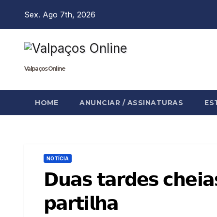
Skip
Sex. Ago 7th, 2026
to
content
Valpaços Online
HOME
ANUNCIAR / ASSINATURAS
ES
NOTÍCIA
𝗗𝘂𝗮𝘀 𝘁𝗮𝗿𝗱𝗲𝘀 𝗰𝗵𝗲𝗶𝗮
𝗽𝗮𝗿𝘁𝗶𝗹𝗵𝗮