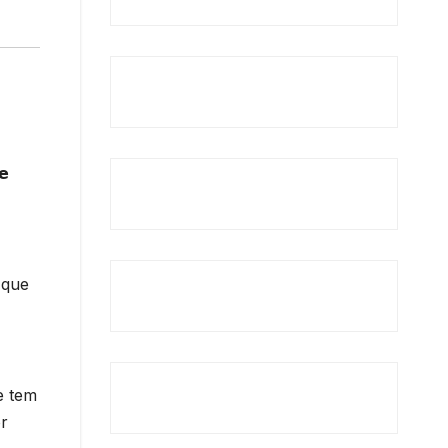
𝗲
 que
e tem
r