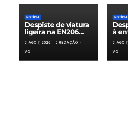
NOTÍCIA
NOTÍCIA
Despiste de viatura
Desp
ligeira na EN206
à en
junto ao
Vila
AGO 7, 2026
REDAÇÃO -
AGO 7
cruzamento Fornos
do Pinhal
VO
VO