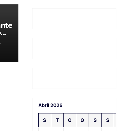
𝗻𝘁𝗲

-
Abril 2026
S
T
Q
Q
S
S
D