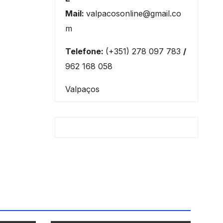
Mail:
valpacosonline@gmail.co
m
Telefone:
(+351) 278 097 783
/
962 168 058
Valpaços