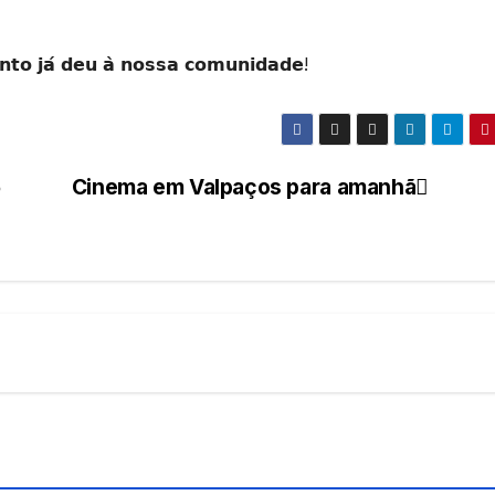
𝗻𝘁𝗼 𝗷𝗮́ 𝗱𝗲𝘂 𝗮̀ 𝗻𝗼𝘀𝘀𝗮 𝗰𝗼𝗺𝘂𝗻𝗶𝗱𝗮𝗱𝗲!

Cinema em Valpaços para amanhã