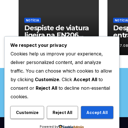
NOTÍCIA
NOTÍCIA
Despiste de viatura
Desp
ligeira na EN206
entr
junto ao
Vila
We respect your privacy
07.08.2026
07.0
cruzamento Fornos
Cookies help us improve your experience,
do Pinhal
deliver personalized content, and analyze
traffic. You can choose which cookies to allow
by clicking
Customize
. Click
Accept All
to
consent or
Reject All
to decline non-essential
cookies.
Valpaços Online
Customize
Reject All
Accept All
Powered by