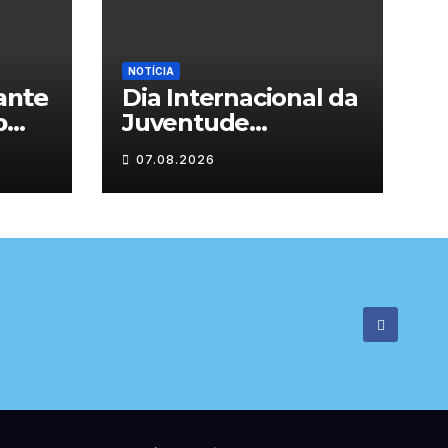
NOTÍCIA
𝗻𝘁𝗲
Dia Internacional da

Juventude
celebrado em
07.08.2026

Chaves com
atividades gratuitas