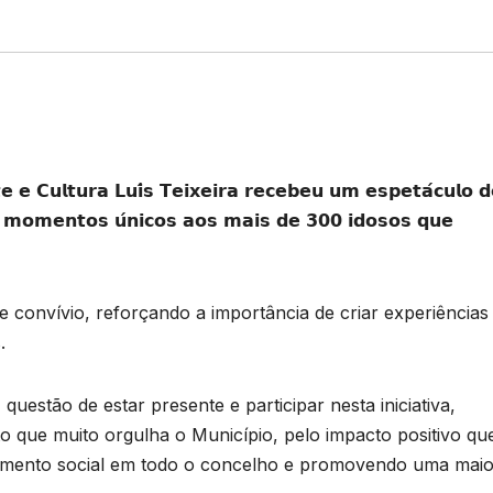
𝗲 𝗲 𝗖𝘂𝗹𝘁𝘂𝗿𝗮 𝗟𝘂𝗶́𝘀 𝗧𝗲𝗶𝘅𝗲𝗶𝗿𝗮 𝗿𝗲𝗰𝗲𝗯𝗲𝘂 𝘂𝗺 𝗲𝘀𝗽𝗲𝘁𝗮́𝗰𝘂𝗹𝗼 𝗱
𝘂 𝗺𝗼𝗺𝗲𝗻𝘁𝗼𝘀 𝘂́𝗻𝗶𝗰𝗼𝘀 𝗮𝗼𝘀 𝗺𝗮𝗶𝘀 𝗱𝗲 𝟯𝟬𝟬 𝗶𝗱𝗼𝘀𝗼𝘀 𝗾𝘂𝗲
e convívio, reforçando a importância de criar experiências
.
uestão de estar presente e participar nesta iniciativa,
o que muito orgulha o Município, pelo impacto positivo qu
lamento social em todo o concelho e promovendo uma maio