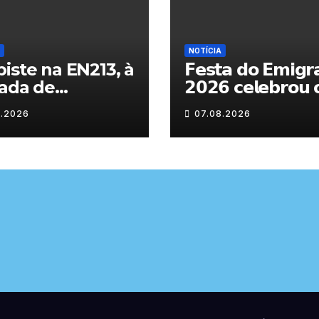
NOTÍCIA
iste na EN213, à
𝗙𝗲𝘀𝘁𝗮 𝗱𝗼 𝗘𝗺𝗶𝗴𝗿
ada de
𝟮𝟬𝟮𝟲 𝗰𝗲𝗹𝗲𝗯𝗿𝗼𝘂 
randelo
𝗿𝗲𝗲𝗻𝗰𝗼𝗻𝘁𝗿𝗼 𝗲 𝗼𝘀
8.2026
07.08.2026
𝗹𝗮𝗰̧𝗼𝘀 𝗾𝘂𝗲 𝘂𝗻𝗲
𝗠𝘂𝗿𝗰̧𝗮