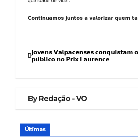
qualidade de vida”.
𝗖𝗼𝗻𝘁𝗶𝗻𝘂𝗮𝗺𝗼𝘀 𝗷𝘂𝗻𝘁𝗼𝘀 𝗮 𝘃𝗮𝗹𝗼𝗿𝗶𝘇𝗮𝗿 𝗾𝘂𝗲𝗺 𝘁𝗮
𝗝𝗼𝘃𝗲𝗻𝘀 𝗩𝗮𝗹𝗽𝗮𝗰𝗲𝗻𝘀𝗲𝘀 𝗰𝗼𝗻𝗾𝘂𝗶𝘀𝘁𝗮𝗺 
Navegação
𝗽𝘂́𝗯𝗹𝗶𝗰𝗼 𝗻𝗼 𝗣𝗿𝗶𝘅 𝗟𝗮𝘂𝗿𝗲𝗻𝗰𝗲
de
artigos
By
Redação - VO
Últimas