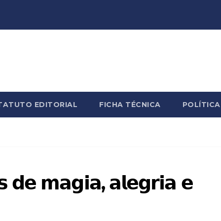
TATUTO EDITORIAL
FICHA TÉCNICA
POLÍTICA
𝘀 𝗱𝗲 𝗺𝗮𝗴𝗶𝗮, 𝗮𝗹𝗲𝗴𝗿𝗶𝗮 𝗲