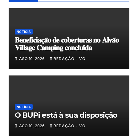
NOTÍCIA
𝐁𝐞𝐧𝐞𝐟𝐢𝐜𝐢𝐚𝐜̧𝐚̃𝐨 𝐝𝐞 𝐜𝐨𝐛𝐞𝐫𝐭𝐮𝐫𝐚𝐬 𝐧𝐨 𝐀𝐥𝐯𝐚̃𝐨
𝐕𝐢𝐥𝐥𝐚𝐠𝐞 𝐂𝐚𝐦𝐩𝐢𝐧𝐠 𝐜𝐨𝐧𝐜𝐥𝐮𝐢́𝐝𝐚
AGO 10, 2026
REDAÇÃO - VO
NOTÍCIA
O BUPi está à sua disposição
AGO 10, 2026
REDAÇÃO - VO