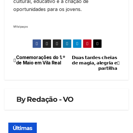
cultural, educativo e a criação de
oportunidades para os jovens.
MValpaços
Comemorações do 1.º
𝗗𝘂𝗮𝘀 𝘁𝗮𝗿𝗱𝗲𝘀 𝗰𝗵𝗲𝗶𝗮𝘀
Navegação
de Maio em Vila Real
𝗱𝗲 𝗺𝗮𝗴𝗶𝗮, 𝗮𝗹𝗲𝗴𝗿𝗶𝗮 𝗲
𝗽𝗮𝗿𝘁𝗶𝗹𝗵𝗮
de
artigos
By
Redação - VO
Últimas