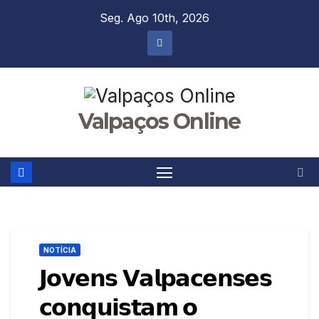
Skip
Seg. Ago 10th, 2026
to
content
Valpaços Online
NOTÍCIA
𝗝𝗼𝘃𝗲𝗻𝘀 𝗩𝗮𝗹𝗽𝗮𝗰𝗲𝗻𝘀𝗲𝘀
𝗰𝗼𝗻𝗾𝘂𝗶𝘀𝘁𝗮𝗺 𝗼