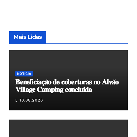
Mais Lidas
NOTÍCIA
𝐁𝐞𝐧𝐞𝐟𝐢𝐜𝐢𝐚𝐜̧𝐚̃𝐨 𝐝𝐞 𝐜𝐨𝐛𝐞𝐫𝐭𝐮𝐫𝐚𝐬 𝐧𝐨 𝐀𝐥𝐯𝐚̃𝐨
𝐕𝐢𝐥𝐥𝐚𝐠𝐞 𝐂𝐚𝐦𝐩𝐢𝐧𝐠 𝐜𝐨𝐧𝐜𝐥𝐮𝐢́𝐝𝐚
10.08.2026