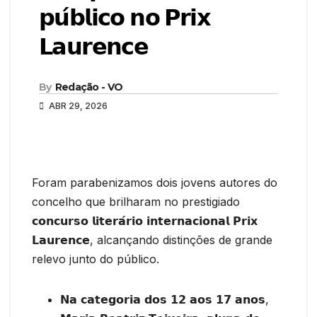
𝗽𝘂́𝗯𝗹𝗶𝗰𝗼 𝗻𝗼 𝗣𝗿𝗶𝘅
𝗟𝗮𝘂𝗿𝗲𝗻𝗰𝗲
By
Redação - VO
ABR 29, 2026
Foram parabenizamos dois jovens autores do
concelho que brilharam no prestigiado
𝗰𝗼𝗻𝗰𝘂𝗿𝘀𝗼 𝗹𝗶𝘁𝗲𝗿𝗮́𝗿𝗶𝗼 𝗶𝗻𝘁𝗲𝗿𝗻𝗮𝗰𝗶𝗼𝗻𝗮𝗹 𝗣𝗿𝗶𝘅
𝗟𝗮𝘂𝗿𝗲𝗻𝗰𝗲, alcançando distinções de grande
relevo junto do público.
𝗡𝗮 𝗰𝗮𝘁𝗲𝗴𝗼𝗿𝗶𝗮 𝗱𝗼𝘀 𝟭𝟮 𝗮𝗼𝘀 𝟭𝟳 𝗮𝗻𝗼𝘀,