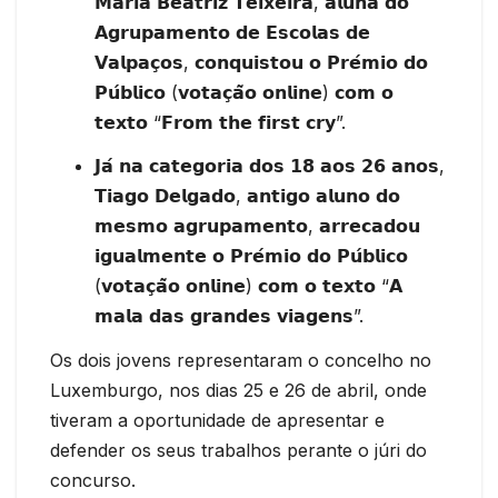
𝗠𝗮𝗿𝗶𝗮 𝗕𝗲𝗮𝘁𝗿𝗶𝘇 𝗧𝗲𝗶𝘅𝗲𝗶𝗿𝗮, 𝗮𝗹𝘂𝗻𝗮 𝗱𝗼
𝗔𝗴𝗿𝘂𝗽𝗮𝗺𝗲𝗻𝘁𝗼 𝗱𝗲 𝗘𝘀𝗰𝗼𝗹𝗮𝘀 𝗱𝗲
𝗩𝗮𝗹𝗽𝗮𝗰̧𝗼𝘀, 𝗰𝗼𝗻𝗾𝘂𝗶𝘀𝘁𝗼𝘂 𝗼 𝗣𝗿𝗲́𝗺𝗶𝗼 𝗱𝗼
𝗣𝘂́𝗯𝗹𝗶𝗰𝗼 (𝘃𝗼𝘁𝗮𝗰̧𝗮̃𝗼 𝗼𝗻𝗹𝗶𝗻𝗲) 𝗰𝗼𝗺 𝗼
𝘁𝗲𝘅𝘁𝗼 “𝗙𝗿𝗼𝗺 𝘁𝗵𝗲 𝗳𝗶𝗿𝘀𝘁 𝗰𝗿𝘆”.
𝗝𝗮́ 𝗻𝗮 𝗰𝗮𝘁𝗲𝗴𝗼𝗿𝗶𝗮 𝗱𝗼𝘀 𝟭𝟴 𝗮𝗼𝘀 𝟮𝟲 𝗮𝗻𝗼𝘀,
𝗧𝗶𝗮𝗴𝗼 𝗗𝗲𝗹𝗴𝗮𝗱𝗼, 𝗮𝗻𝘁𝗶𝗴𝗼 𝗮𝗹𝘂𝗻𝗼 𝗱𝗼
𝗺𝗲𝘀𝗺𝗼 𝗮𝗴𝗿𝘂𝗽𝗮𝗺𝗲𝗻𝘁𝗼, 𝗮𝗿𝗿𝗲𝗰𝗮𝗱𝗼𝘂
𝗶𝗴𝘂𝗮𝗹𝗺𝗲𝗻𝘁𝗲 𝗼 𝗣𝗿𝗲́𝗺𝗶𝗼 𝗱𝗼 𝗣𝘂́𝗯𝗹𝗶𝗰𝗼
(𝘃𝗼𝘁𝗮𝗰̧𝗮̃𝗼 𝗼𝗻𝗹𝗶𝗻𝗲) 𝗰𝗼𝗺 𝗼 𝘁𝗲𝘅𝘁𝗼 “𝗔
𝗺𝗮𝗹𝗮 𝗱𝗮𝘀 𝗴𝗿𝗮𝗻𝗱𝗲𝘀 𝘃𝗶𝗮𝗴𝗲𝗻𝘀”.
Os dois jovens representaram o concelho no
Luxemburgo, nos dias 25 e 26 de abril, onde
tiveram a oportunidade de apresentar e
defender os seus trabalhos perante o júri do
concurso.