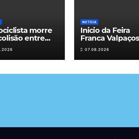
NOTÍCIA
ciclista morre
Inicio da Feira
olisão entre
Franca Valpaço
inha e duas
2026
8.2026
07.08.2026
as em Chaves