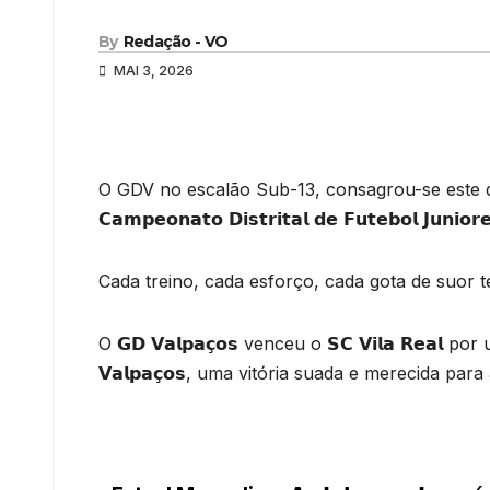
By
Redação - VO
MAI 3, 2026
O GDV no escalão Sub-13, consagrou-se este domin
𝗖𝗮𝗺𝗽𝗲𝗼𝗻𝗮𝘁𝗼 𝗗𝗶𝘀𝘁𝗿𝗶𝘁𝗮𝗹 𝗱𝗲 𝗙𝘂𝘁𝗲𝗯𝗼𝗹 𝗝𝘂𝗻
Cada treino, cada esforço, cada gota de suor 
O 𝗚𝗗 𝗩𝗮𝗹𝗽𝗮𝗰̧𝗼𝘀 venceu o 𝗦𝗖 𝗩𝗶𝗹𝗮 𝗥𝗲𝗮𝗹 por u
𝗩𝗮𝗹𝗽𝗮𝗰̧𝗼𝘀, uma vitória suada e merecida par