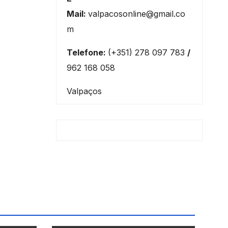
Mail:
valpacosonline@gmail.co
m
Telefone:
(+351) 278 097 783
/
962 168 058
Valpaços