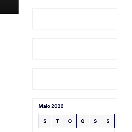
Maio 2026
S
T
Q
Q
S
S
D