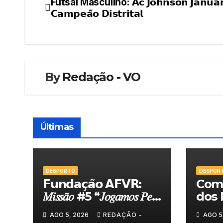
Futsal Masculino: 𝗔𝗰 𝗝𝗼𝗵𝗻𝘀𝗼𝗻 𝗝𝗮𝗻𝘂𝗮́𝗿
Navegação
𝗖𝗮𝗺𝗽𝗲𝗮̃𝗼 𝗗𝗶𝘀𝘁𝗿𝗶𝘁𝗮𝗹
de
artigos
By
Redação - VO
Últimas
DESPORTO
DESPOR
𝗙𝘂𝗻𝗱𝗮𝗰̧𝗮̃𝗼 𝗔𝗙𝗩𝗥:
Comi
𝑀𝑖𝑠𝑠𝑎̃𝑜 #5 “𝐽𝑜𝑔𝑎𝑚𝑜𝑠 𝑃𝑒𝑙𝑎
dos 
𝑁𝑜𝑠𝑠𝑎 𝑇𝑒𝑟𝑟𝑎”
felic
AGO 5, 2026
REDAÇÃO -
AGO 5
Torn