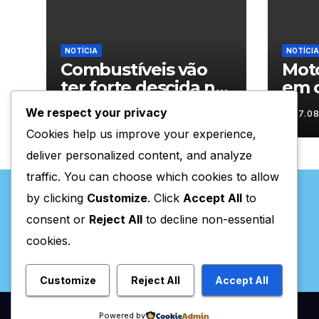
NOTÍCIA
NOTÍCIA
Combustíveis vão
Moto
ter forte descida na
em c
próxima semana
carr
We respect your privacy
07.08.2026
07.0
mot
Cookies help us improve your experience,
deliver personalized content, and analyze
traffic. You can choose which cookies to allow
by clicking
Customize
. Click
Accept All
to
consent or
Reject All
to decline non-essential
cookies.
Valpaços Online
Customize
Reject All
Accept All
Powered by