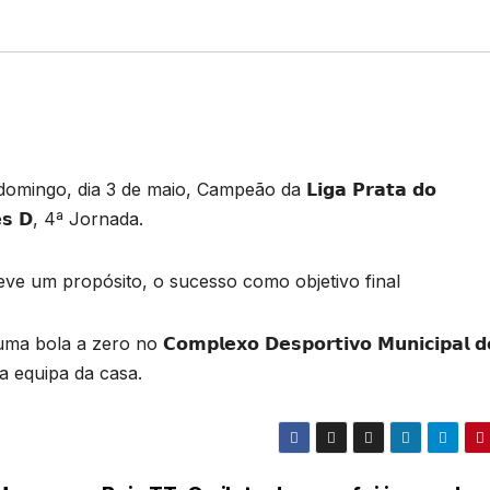
go, dia 3 de maio, Campeão da 𝗟𝗶𝗴𝗮 𝗣𝗿𝗮𝘁𝗮 𝗱𝗼
𝗼𝗿𝗲𝘀 𝗗, 4ª Jornada.
teve um propósito, o sucesso como objetivo final
ma bola a zero no 𝗖𝗼𝗺𝗽𝗹𝗲𝘅𝗼 𝗗𝗲𝘀𝗽𝗼𝗿𝘁𝗶𝘃𝗼 𝗠𝘂𝗻𝗶𝗰𝗶𝗽𝗮𝗹 𝗱
a a equipa da casa.