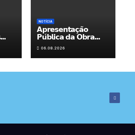
NOTÍCIA
𝗔𝗽𝗿𝗲𝘀𝗲𝗻𝘁𝗮𝗰̧𝗮̃𝗼
s
𝗣𝘂́𝗯𝗹𝗶𝗰𝗮 𝗱𝗮 𝗢𝗯𝗿𝗮
“𝗣𝗿𝗼𝗰𝘂𝗿𝗼 𝗮
06.08.2026
𝗙𝗲𝗹𝗶𝗰𝗶𝗱𝗮𝗱𝗲 𝗲 𝗲𝗹𝗮
𝗺𝗼𝗿𝗮 𝗰𝗼𝗺𝗶𝗴𝗼”