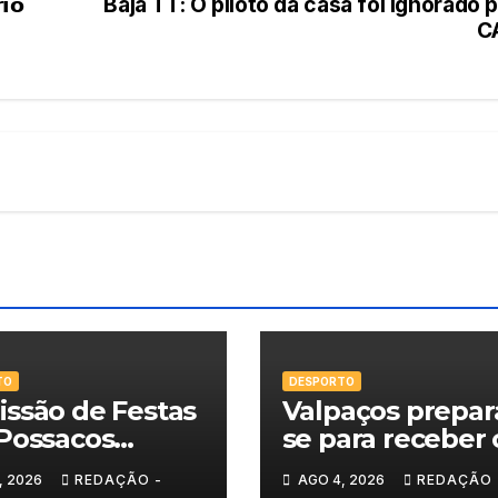
𝗶𝗼
Baja TT: O piloto da casa foi ignorado 
C
TO
DESPORTO
ssão de Festas
Valpaços prepar
Possacos
se para receber 
ita finalistas do
Super Enduro
, 2026
REDAÇÃO -
AGO 4, 2026
REDAÇÃO 
eio de Sueca