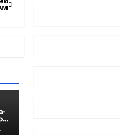
pelo
AMI
a-
o
-