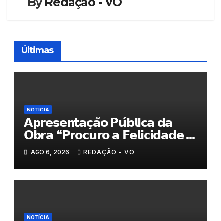
By
Redação - VO
Últimas
NOTÍCIA
𝗔𝗽𝗿𝗲𝘀𝗲𝗻𝘁𝗮𝗰̧𝗮̃𝗼 𝗣𝘂́𝗯𝗹𝗶𝗰𝗮 𝗱𝗮
𝗢𝗯𝗿𝗮 “𝗣𝗿𝗼𝗰𝘂𝗿𝗼 𝗮 𝗙𝗲𝗹𝗶𝗰𝗶𝗱𝗮𝗱𝗲 𝗲
𝗲𝗹𝗮 𝗺𝗼𝗿𝗮 𝗰𝗼𝗺𝗶𝗴𝗼”
AGO 6, 2026
REDAÇÃO - VO
NOTÍCIA