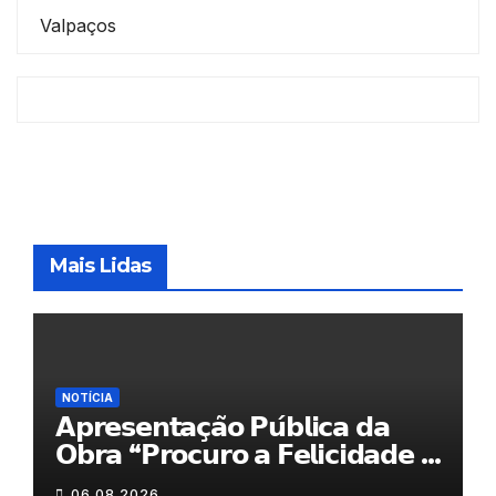
Valpaços
Mais Lidas
NOTÍCIA
𝗔𝗽𝗿𝗲𝘀𝗲𝗻𝘁𝗮𝗰̧𝗮̃𝗼 𝗣𝘂́𝗯𝗹𝗶𝗰𝗮 𝗱𝗮
𝗢𝗯𝗿𝗮 “𝗣𝗿𝗼𝗰𝘂𝗿𝗼 𝗮 𝗙𝗲𝗹𝗶𝗰𝗶𝗱𝗮𝗱𝗲 𝗲
𝗲𝗹𝗮 𝗺𝗼𝗿𝗮 𝗰𝗼𝗺𝗶𝗴𝗼”
06.08.2026