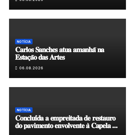
NOTÍCIA
𝐂𝐚𝐫𝐥𝐨𝐬 𝐒𝐚𝐧𝐜𝐡𝐞𝐬 𝐚𝐭𝐮𝐚 𝐚𝐦𝐚𝐧𝐡𝐚̃ 𝐧𝐚
𝐄𝐬𝐭𝐚𝐜̧𝐚̃𝐨 𝐝𝐚𝐬 𝐀𝐫𝐭𝐞𝐬
06.08.2026
NOTÍCIA
𝐂𝐨𝐧𝐜𝐥𝐮𝐢́𝐝𝐚 𝐚 𝐞𝐦𝐩𝐫𝐞𝐢𝐭𝐚𝐝𝐚 𝐝𝐞 𝐫𝐞𝐬𝐭𝐚𝐮𝐫𝐨
𝐝𝐨 𝐩𝐚𝐯𝐢𝐦𝐞𝐧𝐭𝐨 𝐞𝐧𝐯𝐨𝐥𝐯𝐞𝐧𝐭𝐞 𝐚̀ 𝐂𝐚𝐩𝐞𝐥𝐚 𝐝𝐞
𝐂𝐨𝐯𝐚𝐬