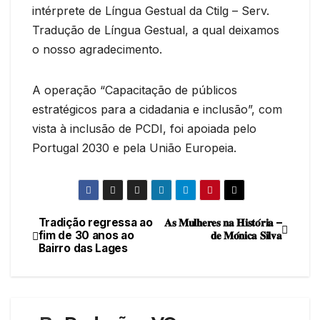
intérprete de Língua Gestual da Ctilg – Serv.
Tradução de Língua Gestual, a qual deixamos
o nosso agradecimento.
A operação “Capacitação de públicos
estratégicos para a cidadania e inclusão”, com
vista à inclusão de PCDI, foi apoiada pelo
Portugal 2030 e pela União Europeia.
Tradição regressa ao
𝐀𝐬 𝐌𝐮𝐥𝐡𝐞𝐫𝐞𝐬 𝐧𝐚 𝐇𝐢𝐬𝐭𝐨́𝐫𝐢𝐚 –
Navegação
fim de 30 anos ao
𝐝𝐞 𝐌𝐨́𝐧𝐢𝐜𝐚 𝐒𝐢𝐥𝐯𝐚
Bairro das Lages
de
artigos