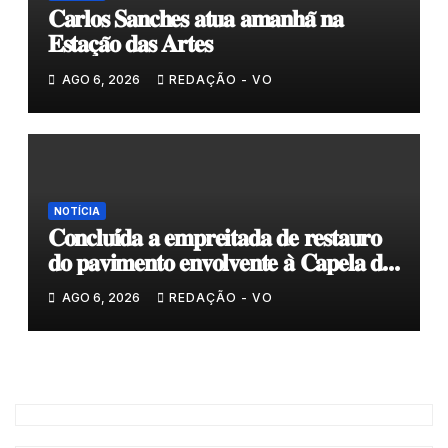
𝐂𝐚𝐫𝐥𝐨𝐬 𝐒𝐚𝐧𝐜𝐡𝐞𝐬 𝐚𝐭𝐮𝐚 𝐚𝐦𝐚𝐧𝐡𝐚̃ 𝐧𝐚
𝐄𝐬𝐭𝐚𝐜̧𝐚̃𝐨 𝐝𝐚𝐬 𝐀𝐫𝐭𝐞𝐬
AGO 6, 2026
REDAÇÃO - VO
NOTÍCIA
𝐂𝐨𝐧𝐜𝐥𝐮𝐢́𝐝𝐚 𝐚 𝐞𝐦𝐩𝐫𝐞𝐢𝐭𝐚𝐝𝐚 𝐝𝐞 𝐫𝐞𝐬𝐭𝐚𝐮𝐫𝐨
𝐝𝐨 𝐩𝐚𝐯𝐢𝐦𝐞𝐧𝐭𝐨 𝐞𝐧𝐯𝐨𝐥𝐯𝐞𝐧𝐭𝐞 𝐚̀ 𝐂𝐚𝐩𝐞𝐥𝐚 𝐝𝐞
𝐂𝐨𝐯𝐚𝐬
AGO 6, 2026
REDAÇÃO - VO