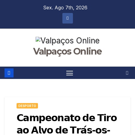
Skip
Sex. Ago 7th, 2026
to
content
Valpaços Online
DESPORTO
𝗖𝗮𝗺𝗽𝗲𝗼𝗻𝗮𝘁𝗼 𝗱𝗲 𝗧𝗶𝗿𝗼
𝗮𝗼 𝗔𝗹𝘃𝗼 𝗱𝗲 𝗧𝗿𝗮́𝘀-𝗼𝘀-