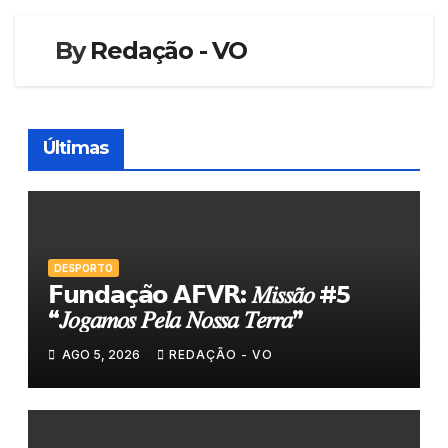
By
Redação - VO
Últimas
DESPORTO
𝗙𝘂𝗻𝗱𝗮𝗰̧𝗮̃𝗼 𝗔𝗙𝗩𝗥: 𝑀𝑖𝑠𝑠𝑎̃𝑜 #5
“𝐽𝑜𝑔𝑎𝑚𝑜𝑠 𝑃𝑒𝑙𝑎 𝑁𝑜𝑠𝑠𝑎 𝑇𝑒𝑟𝑟𝑎”
AGO 5, 2026
REDAÇÃO - VO