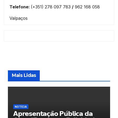
Telefone:
(+351) 278 097 783
/
962 168 058
Valpaços
Mais Lidas
NOTÍCIA
𝗔𝗽𝗿𝗲𝘀𝗲𝗻𝘁𝗮𝗰̧𝗮̃𝗼 𝗣𝘂́𝗯𝗹𝗶𝗰𝗮 𝗱𝗮