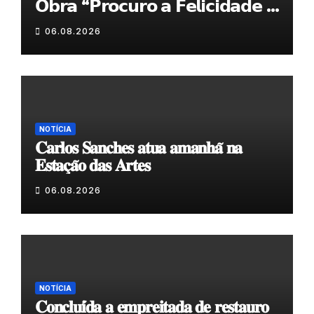
𝗢𝗯𝗿𝗮 “𝗣𝗿𝗼𝗰𝘂𝗿𝗼 𝗮 𝗙𝗲𝗹𝗶𝗰𝗶𝗱𝗮𝗱𝗲 𝗲
𝗲𝗹𝗮 𝗺𝗼𝗿𝗮 𝗰𝗼𝗺𝗶𝗴𝗼”
06.08.2026
NOTÍCIA
𝐂𝐚𝐫𝐥𝐨𝐬 𝐒𝐚𝐧𝐜𝐡𝐞𝐬 𝐚𝐭𝐮𝐚 𝐚𝐦𝐚𝐧𝐡𝐚̃ 𝐧𝐚
𝐄𝐬𝐭𝐚𝐜̧𝐚̃𝐨 𝐝𝐚𝐬 𝐀𝐫𝐭𝐞𝐬
06.08.2026
NOTÍCIA
𝐂𝐨𝐧𝐜𝐥𝐮𝐢́𝐝𝐚 𝐚 𝐞𝐦𝐩𝐫𝐞𝐢𝐭𝐚𝐝𝐚 𝐝𝐞 𝐫𝐞𝐬𝐭𝐚𝐮𝐫𝐨