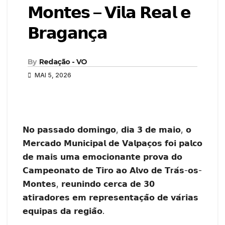
𝗠𝗼𝗻𝘁𝗲𝘀 – 𝗩𝗶𝗹𝗮 𝗥𝗲𝗮𝗹 𝗲
𝗕𝗿𝗮𝗴𝗮𝗻𝗰̧𝗮
By
Redação - VO
MAI 5, 2026
𝗡𝗼 𝗽𝗮𝘀𝘀𝗮𝗱𝗼 𝗱𝗼𝗺𝗶𝗻𝗴𝗼, 𝗱𝗶𝗮 𝟯 𝗱𝗲 𝗺𝗮𝗶𝗼, 𝗼
𝗠𝗲𝗿𝗰𝗮𝗱𝗼 𝗠𝘂𝗻𝗶𝗰𝗶𝗽𝗮𝗹 𝗱𝗲 𝗩𝗮𝗹𝗽𝗮𝗰̧𝗼𝘀 𝗳𝗼𝗶 𝗽𝗮𝗹𝗰𝗼
𝗱𝗲 𝗺𝗮𝗶𝘀 𝘂𝗺𝗮 𝗲𝗺𝗼𝗰𝗶𝗼𝗻𝗮𝗻𝘁𝗲 𝗽𝗿𝗼𝘃𝗮 𝗱𝗼
𝗖𝗮𝗺𝗽𝗲𝗼𝗻𝗮𝘁𝗼 𝗱𝗲 𝗧𝗶𝗿𝗼 𝗮𝗼 𝗔𝗹𝘃𝗼 𝗱𝗲 𝗧
r
𝗮́𝘀-𝗼𝘀-
𝗠𝗼𝗻𝘁𝗲𝘀, 𝗿𝗲𝘂𝗻𝗶𝗻𝗱𝗼 𝗰𝗲𝗿𝗰𝗮 𝗱𝗲 𝟯𝟬
𝗮𝘁𝗶𝗿𝗮𝗱𝗼𝗿𝗲𝘀 𝗲𝗺 𝗿𝗲𝗽𝗿𝗲𝘀𝗲𝗻𝘁𝗮𝗰̧𝗮̃𝗼 𝗱𝗲 𝘃𝗮́𝗿𝗶𝗮𝘀
𝗲𝗾𝘂𝗶𝗽𝗮𝘀 𝗱𝗮 𝗿𝗲𝗴𝗶𝗮̃𝗼.