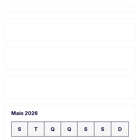
Maio 2026
S
T
Q
Q
S
S
D