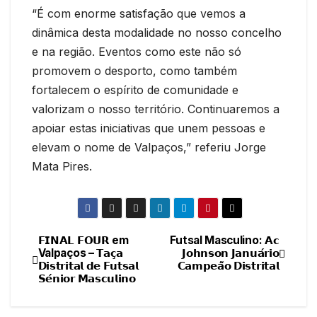
“É com enorme satisfação que vemos a
dinâmica desta modalidade no nosso concelho
e na região. Eventos como este não só
promovem o desporto, como também
fortalecem o espírito de comunidade e
valorizam o nosso território. Continuaremos a
apoiar estas iniciativas que unem pessoas e
elevam o nome de Valpaços,” referiu Jorge
Mata Pires.
𝗙𝗜𝗡𝗔𝗟 𝗙𝗢𝗨𝗥 em
Futsal Masculino: 𝗔𝗰
Navegação
Valpaços – 𝗧𝗮𝗰̧𝗮
𝗝𝗼𝗵𝗻𝘀𝗼𝗻 𝗝𝗮𝗻𝘂𝗮́𝗿𝗶𝗼
𝗗𝗶𝘀𝘁𝗿𝗶𝘁𝗮𝗹 𝗱𝗲 𝗙𝘂𝘁𝘀𝗮𝗹
𝗖𝗮𝗺𝗽𝗲𝗮̃𝗼 𝗗𝗶𝘀𝘁𝗿𝗶𝘁𝗮𝗹
de
𝗦𝗲́𝗻𝗶𝗼𝗿 𝗠𝗮𝘀𝗰𝘂𝗹𝗶𝗻𝗼
artigos