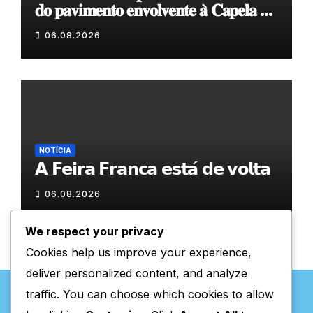
𝐝𝐨 𝐩𝐚𝐯𝐢𝐦𝐞𝐧𝐭𝐨 𝐞𝐧𝐯𝐨𝐥𝐯𝐞𝐧𝐭𝐞 𝐚̀ 𝐂𝐚𝐩𝐞𝐥𝐚 𝐝𝐞
𝐂𝐨𝐯𝐚𝐬
06.08.2026
NOTÍCIA
𝗔 𝗙𝗲𝗶𝗿𝗮 𝗙𝗿𝗮𝗻𝗰𝗮 𝗲𝘀𝘁𝗮́ 𝗱𝗲 𝘃𝗼𝗹𝘁𝗮
06.08.2026
We respect your privacy
Cookies help us improve your experience,
deliver personalized content, and analyze
traffic. You can choose which cookies to allow