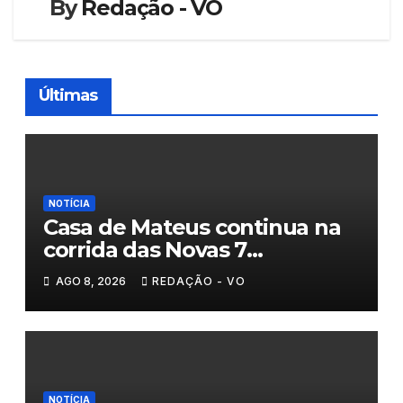
By
Redação - VO
Últimas
NOTÍCIA
Casa de Mateus continua na
corrida das Novas 7
Maravilhas de Portugal
AGO 8, 2026
REDAÇÃO - VO
NOTÍCIA