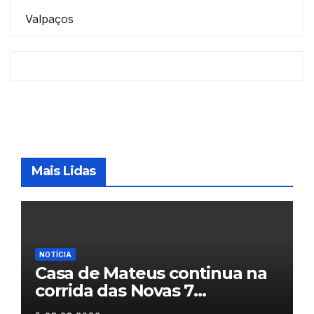
Valpaços
Mais Lidas
NOTÍCIA
Casa de Mateus continua na
corrida das Novas 7
Maravilhas de Portugal