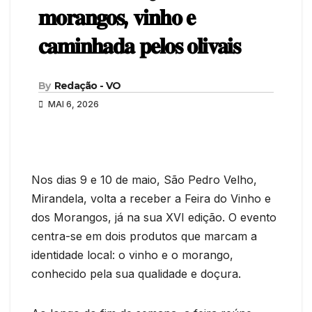
𝐦𝐨𝐫𝐚𝐧𝐠𝐨𝐬, 𝐯𝐢𝐧𝐡𝐨 𝐞
𝐜𝐚𝐦𝐢𝐧𝐡𝐚𝐝𝐚 𝐩𝐞𝐥𝐨𝐬 𝐨𝐥𝐢𝐯𝐚𝐢𝐬
By
Redação - VO
MAI 6, 2026
Nos dias 9 e 10 de maio, São Pedro Velho,
Mirandela, volta a receber a Feira do Vinho e
dos Morangos, já na sua XVI edição. O evento
centra-se em dois produtos que marcam a
identidade local: o vinho e o morango,
conhecido pela sua qualidade e doçura.