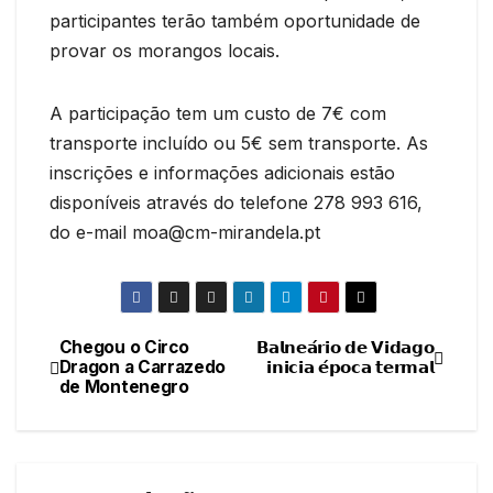
participantes terão também oportunidade de
provar os morangos locais.
A participação tem um custo de 7€ com
transporte incluído ou 5€ sem transporte. As
inscrições e informações adicionais estão
disponíveis através do telefone 278 993 616,
do e-mail moa@cm-mirandela.pt
Chegou o Circo
𝗕𝗮𝗹𝗻𝗲𝗮́𝗿𝗶𝗼 𝗱𝗲 𝗩𝗶𝗱𝗮𝗴𝗼
Navegação
Dragon a Carrazedo
𝗶𝗻𝗶𝗰𝗶𝗮 𝗲́𝗽𝗼𝗰𝗮 𝘁𝗲𝗿𝗺𝗮𝗹
de Montenegro
de
artigos