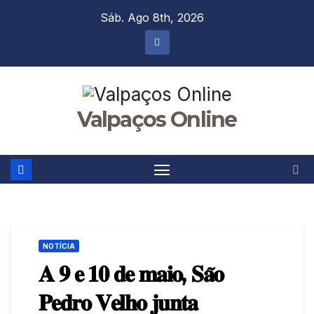
Skip
Sáb. Ago 8th, 2026
to
content
Valpaços Online
NOTÍCIA
𝐀 𝟗 𝐞 𝟏𝟎 𝐝𝐞 𝐦𝐚𝐢𝐨, 𝐒𝐚̃𝐨
𝐏𝐞𝐝𝐫𝐨 𝐕𝐞𝐥𝐡𝐨 𝐣𝐮𝐧𝐭𝐚