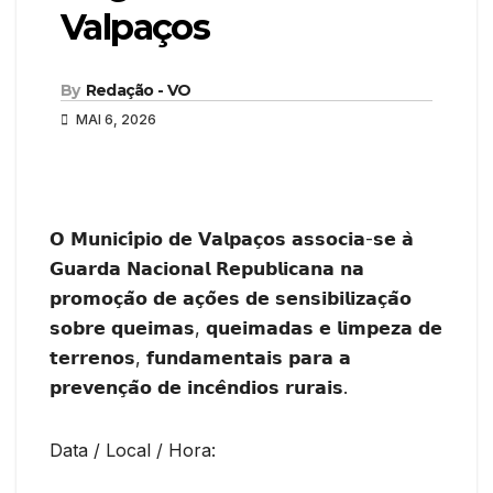
Valpaços
By
Redação - VO
MAI 6, 2026
𝗢 𝗠𝘂𝗻𝗶𝗰𝗶́𝗽𝗶𝗼 𝗱𝗲 𝗩𝗮𝗹𝗽𝗮𝗰̧𝗼𝘀 𝗮𝘀𝘀𝗼𝗰𝗶𝗮-𝘀𝗲 𝗮̀
𝗚𝘂𝗮𝗿𝗱𝗮 𝗡𝗮𝗰𝗶𝗼𝗻𝗮𝗹 𝗥𝗲𝗽𝘂𝗯𝗹𝗶𝗰𝗮𝗻𝗮 𝗻𝗮
𝗽𝗿𝗼𝗺𝗼𝗰̧𝗮̃𝗼 𝗱𝗲 𝗮𝗰̧𝗼̃𝗲𝘀 𝗱𝗲 𝘀𝗲𝗻𝘀𝗶𝗯𝗶𝗹𝗶𝘇𝗮𝗰̧𝗮̃𝗼
𝘀𝗼𝗯𝗿𝗲 𝗾𝘂𝗲𝗶𝗺𝗮𝘀, 𝗾𝘂𝗲𝗶𝗺𝗮𝗱𝗮𝘀 𝗲 𝗹𝗶𝗺𝗽𝗲𝘇𝗮 𝗱𝗲
𝘁𝗲𝗿𝗿𝗲𝗻𝗼𝘀, 𝗳𝘂𝗻𝗱𝗮𝗺𝗲𝗻𝘁𝗮𝗶𝘀 𝗽𝗮𝗿𝗮 𝗮
𝗽𝗿𝗲𝘃𝗲𝗻𝗰̧𝗮̃𝗼 𝗱𝗲 𝗶𝗻𝗰𝗲̂𝗻𝗱𝗶𝗼𝘀 𝗿𝘂𝗿𝗮𝗶𝘀.
Data / Local / Hora: