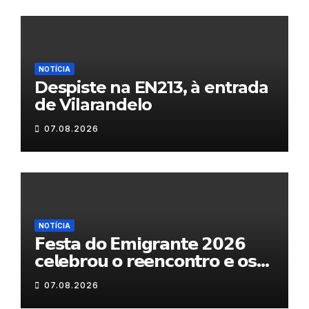
NOTÍCIA
Despiste na EN213, à entrada
de Vilarandelo
07.08.2026
NOTÍCIA
𝗙𝗲𝘀𝘁𝗮 𝗱𝗼 𝗘𝗺𝗶𝗴𝗿𝗮𝗻𝘁𝗲 𝟮𝟬𝟮𝟲
𝗰𝗲𝗹𝗲𝗯𝗿𝗼𝘂 𝗼 𝗿𝗲𝗲𝗻𝗰𝗼𝗻𝘁𝗿𝗼 𝗲 𝗼𝘀
𝗹𝗮𝗰̧𝗼𝘀 𝗾𝘂𝗲 𝘂𝗻𝗲𝗺 𝗠𝘂𝗿𝗰̧𝗮
07.08.2026