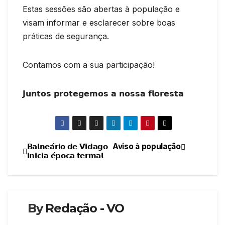
Estas sessões são abertas à população e
visam informar e esclarecer sobre boas
práticas de segurança.
Contamos com a sua participação!
𝗝𝘂𝗻𝘁𝗼𝘀 𝗽𝗿𝗼𝘁𝗲𝗴𝗲𝗺𝗼𝘀 𝗮 𝗻𝗼𝘀𝘀𝗮 𝗳𝗹𝗼𝗿𝗲𝘀𝘁𝗮
𝗕𝗮𝗹𝗻𝗲𝗮́𝗿𝗶𝗼 𝗱𝗲 𝗩𝗶𝗱𝗮𝗴𝗼
Aviso à população
Navegação
𝗶𝗻𝗶𝗰𝗶𝗮 𝗲́𝗽𝗼𝗰𝗮 𝘁𝗲𝗿𝗺𝗮𝗹
de
artigos
By
Redação - VO