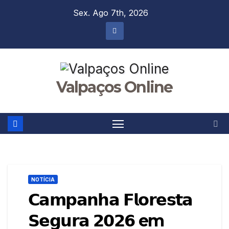
Skip
Sex. Ago 7th, 2026
to
content
Valpaços Online
NOTÍCIA
𝗖𝗮𝗺𝗽𝗮𝗻𝗵𝗮 𝗙𝗹𝗼𝗿𝗲𝘀𝘁𝗮
𝗦𝗲𝗴𝘂𝗿𝗮 𝟮𝟬𝟮𝟲 em