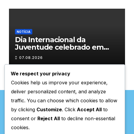
NOTÍCIA
Dia Internacional da
Juventude celebrado em
Chaves com atividades
07.08.2026
gratuitas
We respect your privacy
Cookies help us improve your experience,
deliver personalized content, and analyze
traffic. You can choose which cookies to allow
by clicking
Customize
. Click
Accept All
to
consent or
Reject All
to decline non-essential
Valpaços Online
cookies.