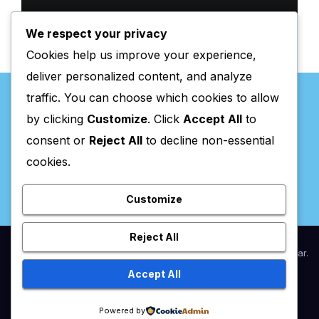
gratuitas
We respect your privacy
Cookies help us improve your experience,
deliver personalized content, and analyze
traffic. You can choose which cookies to allow
by clicking
Customize
. Click
Accept All
to
consent or
Reject All
to decline non-essential
Valpaços Online
cookies.
Customize
Reject All
Proudly powered by WordPress
|
Theme:
Newsup
by
Themeansar
.
Accept All
Home
Anunciar / Assinaturas
Estatuto Editorial
Ficha Técnica
Powered by
Política de privacidade
Utilidades