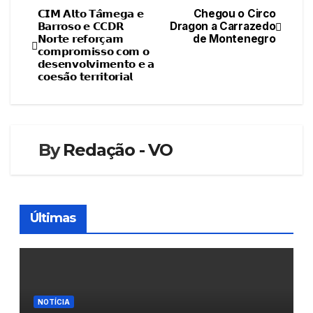
𝗖𝗜𝗠 𝗔𝗹𝘁𝗼 𝗧𝗮̂𝗺𝗲𝗴𝗮 𝗲
Chegou o Circo
Navegação
𝗕𝗮𝗿𝗿𝗼𝘀𝗼 𝗲 𝗖𝗖𝗗𝗥
Dragon a Carrazedo
𝗡𝗼𝗿𝘁𝗲 𝗿𝗲𝗳𝗼𝗿𝗰̧𝗮𝗺
de Montenegro
de
𝗰𝗼𝗺𝗽𝗿𝗼𝗺𝗶𝘀𝘀𝗼 𝗰𝗼𝗺 𝗼
𝗱𝗲𝘀𝗲𝗻𝘃𝗼𝗹𝘃𝗶𝗺𝗲𝗻𝘁𝗼 𝗲 𝗮
artigos
𝗰𝗼𝗲𝘀𝗮̃𝗼 𝘁𝗲𝗿𝗿𝗶𝘁𝗼𝗿𝗶𝗮𝗹
By
Redação - VO
Últimas
NOTÍCIA