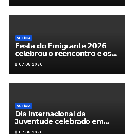
NOTÍCIA
𝗙𝗲𝘀𝘁𝗮 𝗱𝗼 𝗘𝗺𝗶𝗴𝗿𝗮𝗻𝘁𝗲 𝟮𝟬𝟮𝟲
𝗰𝗲𝗹𝗲𝗯𝗿𝗼𝘂 𝗼 𝗿𝗲𝗲𝗻𝗰𝗼𝗻𝘁𝗿𝗼 𝗲 𝗼𝘀
𝗹𝗮𝗰̧𝗼𝘀 𝗾𝘂𝗲 𝘂𝗻𝗲𝗺 𝗠𝘂𝗿𝗰̧𝗮
07.08.2026
NOTÍCIA
Dia Internacional da
Juventude celebrado em
Chaves com atividades
07.08.2026