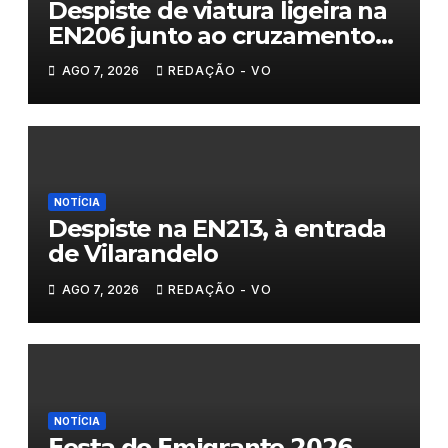
Despiste de viatura ligeira na
EN206 junto ao cruzamento
Fornos do Pinhal
AGO 7, 2026
REDAÇÃO - VO
NOTÍCIA
Despiste na EN213, à entrada
de Vilarandelo
AGO 7, 2026
REDAÇÃO - VO
NOTÍCIA
𝗙𝗲𝘀𝘁𝗮 𝗱𝗼 𝗘𝗺𝗶𝗴𝗿𝗮𝗻𝘁𝗲 𝟮𝟬𝟮𝟲