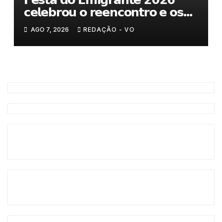
𝗰𝗲𝗹𝗲𝗯𝗿𝗼𝘂 𝗼 𝗿𝗲𝗲𝗻𝗰𝗼𝗻𝘁𝗿𝗼 𝗲 𝗼𝘀
𝗹𝗮𝗰̧𝗼𝘀 𝗾𝘂𝗲 𝘂𝗻𝗲𝗺 𝗠𝘂𝗿𝗰̧𝗮
AGO 7, 2026
REDAÇÃO - VO