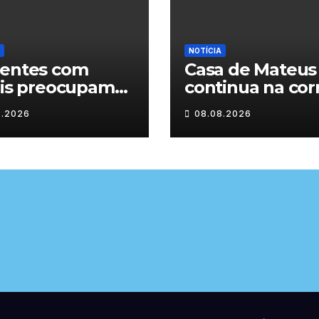
NOTÍCIA
dentes com
Casa de Mateus
lis preocupam
continua na cor
estradas de
das Novas 7
8.2026
08.08.2026
-os-Montes
Maravilhas de
Portugal