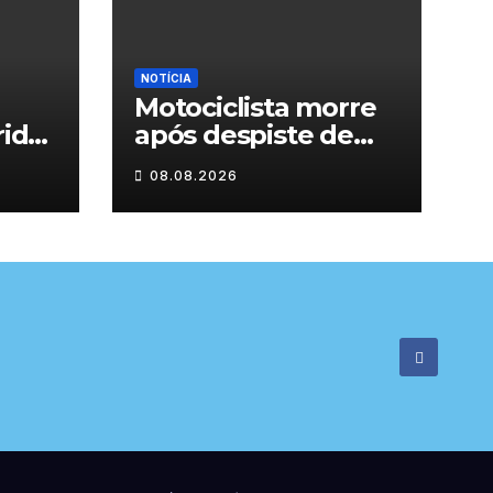
NOTÍCIA
Motociclista morre
rida
após despiste de
moto em Chaves
08.08.2026