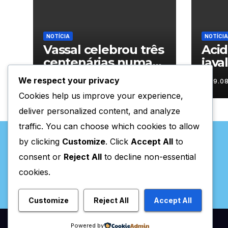
NOTÍCIA
NOTÍCIA
Vassal celebrou três
Aci
centenárias numa
java
homenagem a um
nas 
We respect your privacy
09.08.2026
09.0
século de histórias
Trás
Cookies help us improve your experience,
deliver personalized content, and analyze
traffic. You can choose which cookies to allow
by clicking
Customize
. Click
Accept All
to
consent or
Reject All
to decline non-essential
cookies.
Valpaços Online
Customize
Reject All
Accept All
Powered by