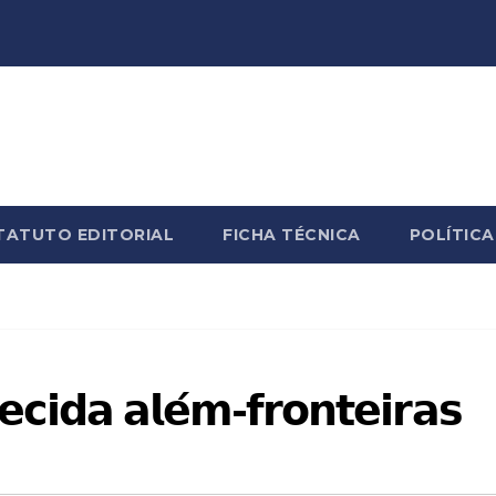
TATUTO EDITORIAL
FICHA TÉCNICA
POLÍTICA
𝗲𝗰𝗶𝗱𝗮 𝗮𝗹𝗲́𝗺-𝗳𝗿𝗼𝗻𝘁𝗲𝗶𝗿𝗮𝘀