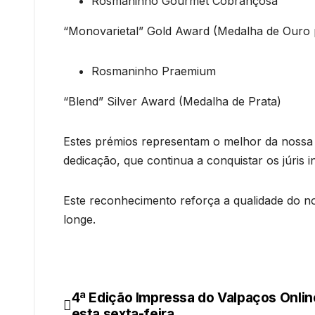
Rosmaninho Gourmet Cobrançosa
“Monovarietal” Gold Award (Medalha de Ouro 
Rosmaninho Praemium
“Blend” Silver Award (Medalha de Prata)
Estes prémios representam o melhor da nossa 
dedicação, que continua a conquistar os júris i
Este reconhecimento reforça a qualidade do no
longe.
4ª Edição Impressa do Valpaços Onlin
Navegação
esta sexta-feira