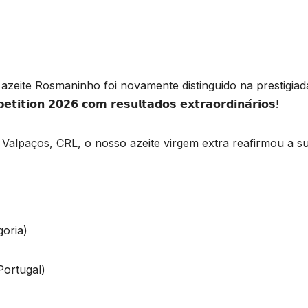
eite Rosmaninho foi novamente distinguido na prestigiad
𝘁𝗶𝘁𝗶𝗼𝗻 𝟮𝟬𝟮𝟲 𝗰𝗼𝗺 𝗿𝗲𝘀𝘂𝗹𝘁𝗮𝗱𝗼𝘀 𝗲𝘅𝘁𝗿𝗮𝗼𝗿𝗱𝗶𝗻𝗮́𝗿𝗶𝗼𝘀!
 Valpaços, CRL, o nosso azeite virgem extra reafirmou a s
goria)
Portugal)