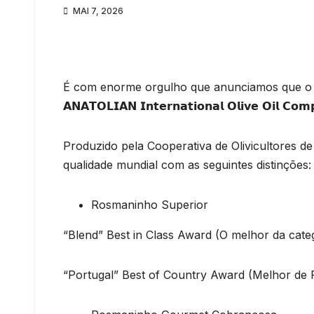
MAI 7, 2026
É com enorme orgulho que anunciamos que o az
𝗔𝗡𝗔𝗧𝗢𝗟𝗜𝗔𝗡 𝗜𝗻𝘁𝗲𝗿𝗻𝗮𝘁𝗶𝗼𝗻𝗮𝗹 𝗢𝗹𝗶𝘃𝗲 𝗢𝗶𝗹 𝗖𝗼𝗺𝗽
Produzido pela Cooperativa de Olivicultores de
qualidade mundial com as seguintes distinções:
Rosmaninho Superior
“Blend” Best in Class Award (O melhor da cate
“Portugal” Best of Country Award (Melhor de 