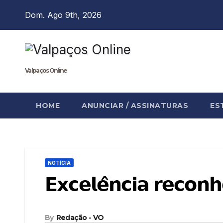
Skip
Dom. Ago 9th, 2026
to
content
Valpaços Online
HOME
ANUNCIAR / ASSINATURAS
ES
NOTÍCIA
𝗘𝘅𝗰𝗲𝗹𝗲̂𝗻𝗰𝗶𝗮 𝗿𝗲𝗰𝗼𝗻𝗵
By
Redação - VO