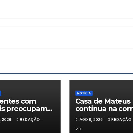
NOTÍCIA
entes com
Casa de Mateus
lis preocupam
continua na corr
estradas de
das Novas 7
, 2026
REDAÇÃO -
AGO 8, 2026
REDAÇÃO 
-os-Montes
Maravilhas de
Portugal
VO