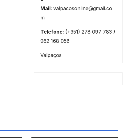
Mail:
valpacosonline@gmail.co
m
Telefone:
(+351) 278 097 783
/
962 168 058
Valpaços