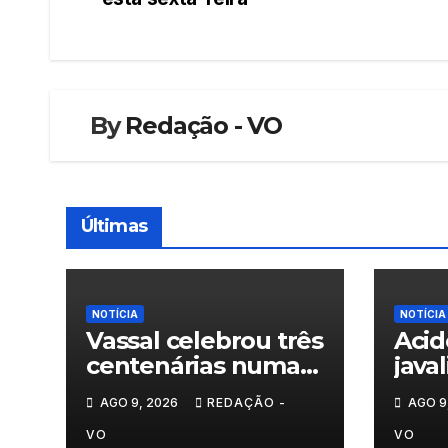
de
artigos
By
Redação - VO
Últimas
NOTÍCIA
NOTÍCIA
Vassal celebrou três
Acid
centenárias numa
java
homenagem a um
nas 
AGO 9, 2026
REDAÇÃO -
AGO 9
século de histórias
Trás
VO
VO