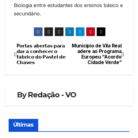
Biologia entre estudantes dos ensinos básico e
secundário.
P𝗼𝗿𝘁𝗮𝘀 𝗮𝗯𝗲𝗿𝘁𝗮𝘀 𝗽𝗮𝗿𝗮
Município de Vila Real
Navegação
𝗱𝗮𝗿 𝗮 𝗰𝗼𝗻𝗵𝗲𝗰𝗲𝗿 𝗼
adere ao Programa
𝗳𝗮𝗯𝗿𝗶𝗰𝗼 𝗱𝗼 𝗣𝗮𝘀𝘁𝗲𝗹 𝗱𝗲
Europeu “Acordo
de
𝗖𝗵𝗮𝘃𝗲𝘀
Cidade Verde”
artigos
By
Redação - VO
Últimas