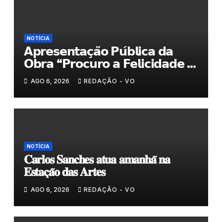
NOTÍCIA
𝗔𝗽𝗿𝗲𝘀𝗲𝗻𝘁𝗮𝗰̧𝗮̃𝗼 𝗣𝘂́𝗯𝗹𝗶𝗰𝗮 𝗱𝗮
𝗢𝗯𝗿𝗮 “𝗣𝗿𝗼𝗰𝘂𝗿𝗼 𝗮 𝗙𝗲𝗹𝗶𝗰𝗶𝗱𝗮𝗱𝗲 𝗲
𝗲𝗹𝗮 𝗺𝗼𝗿𝗮 𝗰𝗼𝗺𝗶𝗴𝗼”
AGO 6, 2026
REDAÇÃO - VO
NOTÍCIA
𝐂𝐚𝐫𝐥𝐨𝐬 𝐒𝐚𝐧𝐜𝐡𝐞𝐬 𝐚𝐭𝐮𝐚 𝐚𝐦𝐚𝐧𝐡𝐚̃ 𝐧𝐚
𝐄𝐬𝐭𝐚𝐜̧𝐚̃𝐨 𝐝𝐚𝐬 𝐀𝐫𝐭𝐞𝐬
AGO 6, 2026
REDAÇÃO - VO