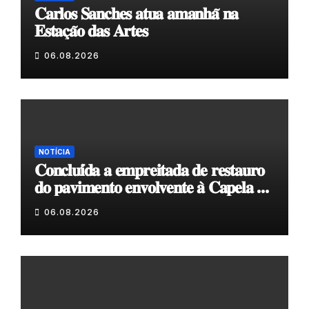
𝐂𝐚𝐫𝐥𝐨𝐬 𝐒𝐚𝐧𝐜𝐡𝐞𝐬 𝐚𝐭𝐮𝐚 𝐚𝐦𝐚𝐧𝐡𝐚̃ 𝐧𝐚
𝐄𝐬𝐭𝐚𝐜̧𝐚̃𝐨 𝐝𝐚𝐬 𝐀𝐫𝐭𝐞𝐬
06.08.2026
NOTÍCIA
𝐂𝐨𝐧𝐜𝐥𝐮𝐢́𝐝𝐚 𝐚 𝐞𝐦𝐩𝐫𝐞𝐢𝐭𝐚𝐝𝐚 𝐝𝐞 𝐫𝐞𝐬𝐭𝐚𝐮𝐫𝐨
𝐝𝐨 𝐩𝐚𝐯𝐢𝐦𝐞𝐧𝐭𝐨 𝐞𝐧𝐯𝐨𝐥𝐯𝐞𝐧𝐭𝐞 𝐚̀ 𝐂𝐚𝐩𝐞𝐥𝐚 𝐝𝐞
𝐂𝐨𝐯𝐚𝐬
06.08.2026