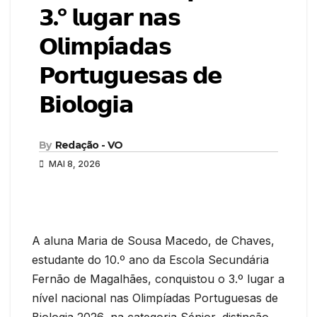
𝟯.º 𝗹𝘂𝗴𝗮𝗿 𝗻𝗮𝘀
𝗢𝗹𝗶𝗺𝗽𝗶́𝗮𝗱𝗮𝘀
𝗣𝗼𝗿𝘁𝘂𝗴𝘂𝗲𝘀𝗮𝘀 𝗱𝗲
𝗕𝗶𝗼𝗹𝗼𝗴𝗶𝗮
By
Redação - VO
MAI 8, 2026
A aluna Maria de Sousa Macedo, de Chaves,
estudante do 10.º ano da Escola Secundária
Fernão de Magalhães, conquistou o 3.º lugar a
nível nacional nas Olimpíadas Portuguesas de
Biologia 2026, na categoria Sénior, distinção