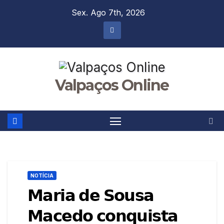
Skip
Sex. Ago 7th, 2026
to
content
Valpaços Online
NOTÍCIA
𝗠𝗮𝗿𝗶𝗮 𝗱𝗲 𝗦𝗼𝘂𝘀𝗮
𝗠𝗮𝗰𝗲𝗱𝗼 𝗰𝗼𝗻𝗾𝘂𝗶𝘀𝘁𝗮