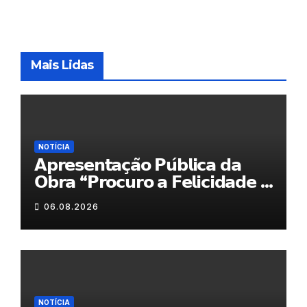
Mais Lidas
NOTÍCIA
𝗔𝗽𝗿𝗲𝘀𝗲𝗻𝘁𝗮𝗰̧𝗮̃𝗼 𝗣𝘂́𝗯𝗹𝗶𝗰𝗮 𝗱𝗮
𝗢𝗯𝗿𝗮 “𝗣𝗿𝗼𝗰𝘂𝗿𝗼 𝗮 𝗙𝗲𝗹𝗶𝗰𝗶𝗱𝗮𝗱𝗲 𝗲
𝗲𝗹𝗮 𝗺𝗼𝗿𝗮 𝗰𝗼𝗺𝗶𝗴𝗼”
06.08.2026
NOTÍCIA