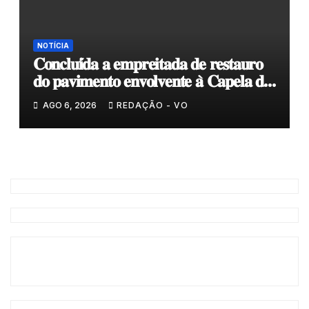
NOTÍCIA
𝐂𝐨𝐧𝐜𝐥𝐮𝐢́𝐝𝐚 𝐚 𝐞𝐦𝐩𝐫𝐞𝐢𝐭𝐚𝐝𝐚 𝐝𝐞 𝐫𝐞𝐬𝐭𝐚𝐮𝐫𝐨
𝐝𝐨 𝐩𝐚𝐯𝐢𝐦𝐞𝐧𝐭𝐨 𝐞𝐧𝐯𝐨𝐥𝐯𝐞𝐧𝐭𝐞 𝐚̀ 𝐂𝐚𝐩𝐞𝐥𝐚 𝐝𝐞
𝐂𝐨𝐯𝐚𝐬
AGO 6, 2026
REDAÇÃO - VO