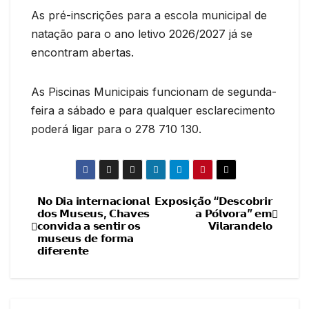
As pré-inscrições para a escola municipal de
natação para o ano letivo 2026/2027 já se
encontram abertas.
As Piscinas Municipais funcionam de segunda-
feira a sábado e para qualquer esclarecimento
poderá ligar para o 278 710 130.
𝗡𝗼 𝗗𝗶𝗮 𝗶𝗻𝘁𝗲𝗿𝗻𝗮𝗰𝗶𝗼𝗻𝗮𝗹
𝗘𝘅𝗽𝗼𝘀𝗶𝗰̧𝗮̃𝗼 “𝗗𝗲𝘀𝗰𝗼𝗯𝗿𝗶𝗿
Navegação
𝗱𝗼𝘀 𝗠𝘂𝘀𝗲𝘂𝘀, 𝗖𝗵𝗮𝘃𝗲𝘀
𝗮 𝗣𝗼́𝗹𝘃𝗼𝗿𝗮” 𝗲𝗺
𝗰𝗼𝗻𝘃𝗶𝗱𝗮 𝗮 𝘀𝗲𝗻𝘁𝗶𝗿 𝗼𝘀
𝗩𝗶𝗹𝗮𝗿𝗮𝗻𝗱𝗲𝗹𝗼
de
𝗺𝘂𝘀𝗲𝘂𝘀 𝗱𝗲 𝗳𝗼𝗿𝗺𝗮
𝗱𝗶𝗳𝗲𝗿𝗲𝗻𝘁𝗲
artigos