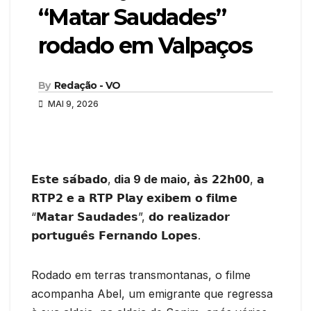
“Matar Saudades”
rodado em Valpaços
By
Redação - VO
MAI 9, 2026
𝗘𝘀𝘁𝗲 𝘀𝗮́𝗯𝗮𝗱𝗼,
dia 9 de maio,
𝗮̀𝘀 𝟮𝟮𝗵𝟬𝟬, 𝗮
𝗥𝗧𝗣𝟮 𝗲 𝗮 𝗥𝗧𝗣 𝗣𝗹𝗮𝘆 𝗲𝘅𝗶𝗯𝗲𝗺 𝗼 𝗳𝗶𝗹𝗺𝗲
“𝗠𝗮𝘁𝗮𝗿 𝗦𝗮𝘂𝗱𝗮𝗱𝗲𝘀”, 𝗱𝗼 𝗿𝗲𝗮𝗹𝗶𝘇𝗮𝗱𝗼𝗿
𝗽𝗼𝗿𝘁𝘂𝗴𝘂𝗲̂𝘀 𝗙𝗲𝗿𝗻𝗮𝗻𝗱𝗼 𝗟𝗼𝗽𝗲𝘀.
Rodado em terras transmontanas, o filme
acompanha Abel, um emigrante que regressa