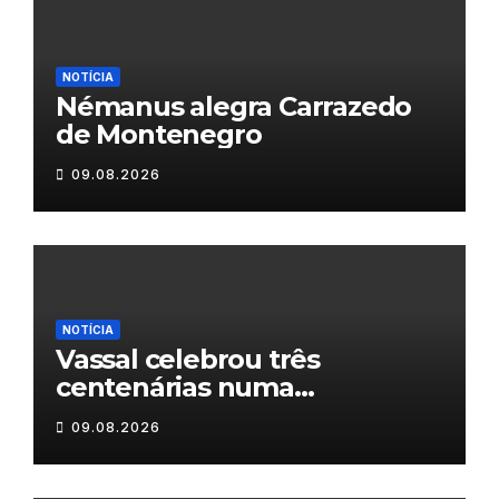
NOTÍCIA
Némanus alegra Carrazedo
de Montenegro
09.08.2026
NOTÍCIA
Vassal celebrou três
centenárias numa
homenagem a um século de
09.08.2026
histórias