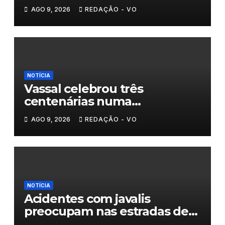
AGO 9, 2026
REDAÇÃO - VO
NOTÍCIA
Vassal celebrou três
centenárias numa
homenagem a um século de
AGO 9, 2026
REDAÇÃO - VO
histórias
NOTÍCIA
Acidentes com javalis
preocupam nas estradas de
Trás-os-Montes