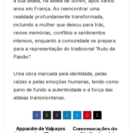
à sua aldeia, na aldeia de Sonim, após vários
anos em França. Ao reencontrar uma
realidade profundamente transformada,
incluindo a mulher que deixou para trás,
revive memórias, conflitos e sentimentos
intensos, enquanto a comunidade se prepara
para a representação do tradicional “Auto da
Paixão”.
Uma obra marcada pela identidade, pelas
raízes e pelas emoções humanas, tendo como
pano de fundo a autenticidade e a força das
aldeias transmontanas.
Appacdm de Valpaços
C𝗼𝗺𝗲𝗺𝗼𝗿𝗮𝗰̧𝗼̃𝗲𝘀 𝗱𝗼
Navegação