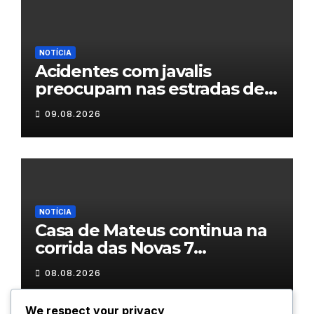
NOTÍCIA
Acidentes com javalis
preocupam nas estradas de
Trás-os-Montes
09.08.2026
NOTÍCIA
Casa de Mateus continua na
corrida das Novas 7
Maravilhas de Portugal
08.08.2026
We respect your privacy