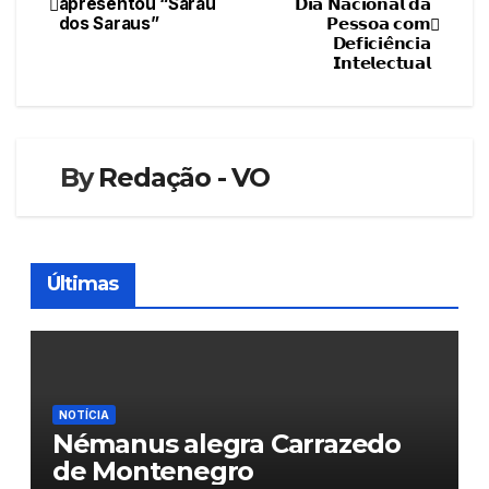
apresentou “Sarau
𝗗𝗶𝗮 𝗡𝗮𝗰𝗶𝗼𝗻𝗮𝗹 𝗱𝗮
dos Saraus”
𝗣𝗲𝘀𝘀𝗼𝗮 𝗰𝗼𝗺
de
𝗗𝗲𝗳𝗶𝗰𝗶𝗲̂𝗻𝗰𝗶𝗮
𝗜𝗻𝘁𝗲𝗹𝗲𝗰𝘁𝘂𝗮𝗹
artigos
By
Redação - VO
Últimas
NOTÍCIA
Némanus alegra Carrazedo
de Montenegro