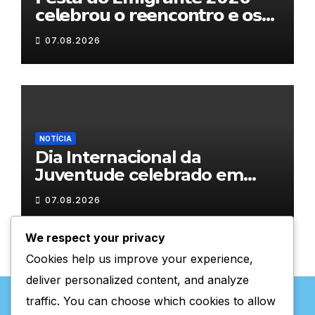
𝗰𝗲𝗹𝗲𝗯𝗿𝗼𝘂 𝗼 𝗿𝗲𝗲𝗻𝗰𝗼𝗻𝘁𝗿𝗼 𝗲 𝗼𝘀
𝗹𝗮𝗰̧𝗼𝘀 𝗾𝘂𝗲 𝘂𝗻𝗲𝗺 𝗠𝘂𝗿𝗰̧𝗮
07.08.2026
NOTÍCIA
Dia Internacional da
Juventude celebrado em
Chaves com atividades
07.08.2026
gratuitas
We respect your privacy
Cookies help us improve your experience,
deliver personalized content, and analyze
traffic. You can choose which cookies to allow