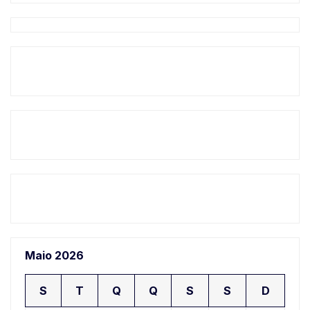
Maio 2026
S
T
Q
Q
S
S
D