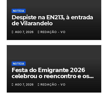
NOTÍCIA
Despiste na EN213, à entrada
de Vilarandelo
AGO 7, 2026
REDAÇÃO - VO
NOTÍCIA
𝗙𝗲𝘀𝘁𝗮 𝗱𝗼 𝗘𝗺𝗶𝗴𝗿𝗮𝗻𝘁𝗲 𝟮𝟬𝟮𝟲
𝗰𝗲𝗹𝗲𝗯𝗿𝗼𝘂 𝗼 𝗿𝗲𝗲𝗻𝗰𝗼𝗻𝘁𝗿𝗼 𝗲 𝗼𝘀
𝗹𝗮𝗰̧𝗼𝘀 𝗾𝘂𝗲 𝘂𝗻𝗲𝗺 𝗠𝘂𝗿𝗰̧𝗮
AGO 7, 2026
REDAÇÃO - VO