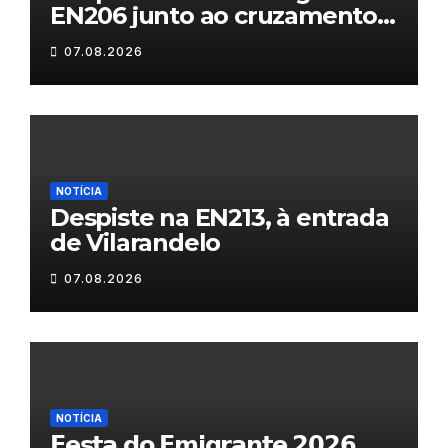
EN206 junto ao cruzamento
Fornos do Pinhal
07.08.2026
NOTÍCIA
Despiste na EN213, à entrada
de Vilarandelo
07.08.2026
NOTÍCIA
𝗙𝗲𝘀𝘁𝗮 𝗱𝗼 𝗘𝗺𝗶𝗴𝗿𝗮𝗻𝘁𝗲 𝟮𝟬𝟮𝟲