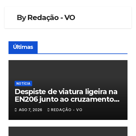
artigos
By
Redação - VO
Últimas
NOTÍCIA
Despiste de viatura ligeira na
EN206 junto ao cruzamento
Fornos do Pinhal
AGO 7, 2026
REDAÇÃO - VO