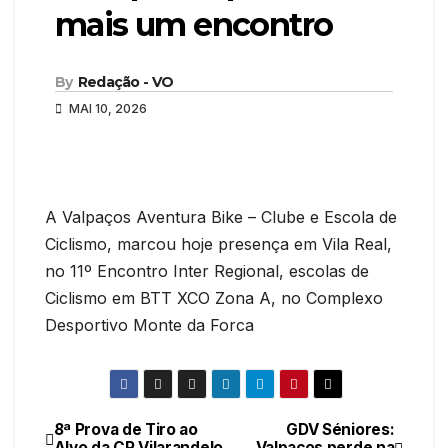
mais um encontro
By
Redação - VO
MAI 10, 2026
A Valpaços Aventura Bike – Clube e Escola de
Ciclismo, marcou hoje presença em Vila Real,
no 11º Encontro Inter Regional, escolas de
Ciclismo em BTT XCO Zona A, no Complexo
Desportivo Monte da Forca
8ª Prova de Tiro ao
GDV Séniores:
Navegação
Alvo da CP Vilarandelo
Valpaços perde na