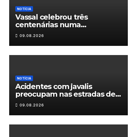
NOTÍCIA
Vassal celebrou três
centenárias numa
homenagem a um século de
09.08.2026
histórias
NOTÍCIA
Acidentes com javalis
preocupam nas estradas de
Trás-os-Montes
09.08.2026