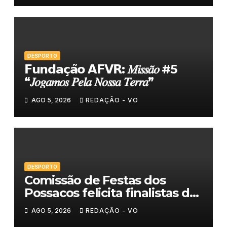
DESPORTO
𝗙𝘂𝗻𝗱𝗮𝗰̧𝗮̃𝗼 𝗔𝗙𝗩𝗥: 𝑀𝑖𝑠𝑠𝑎̃𝑜 #5
“𝐽𝑜𝑔𝑎𝑚𝑜𝑠 𝑃𝑒𝑙𝑎 𝑁𝑜𝑠𝑠𝑎 𝑇𝑒𝑟𝑟𝑎”
AGO 5, 2026
REDAÇÃO - VO
DESPORTO
Comissão de Festas dos
Possacos felicita finalistas do
Torneio de Sueca
AGO 5, 2026
REDAÇÃO - VO