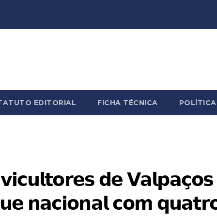
TATUTO EDITORIAL
FICHA TÉCNICA
POLÍTICA
𝘃𝗶𝗰𝘂𝗹𝘁𝗼𝗿𝗲𝘀 𝗱𝗲 𝗩𝗮𝗹𝗽𝗮𝗰̧𝗼𝘀
𝗲 𝗻𝗮𝗰𝗶𝗼𝗻𝗮𝗹 𝗰𝗼𝗺 𝗾𝘂𝗮𝘁𝗿