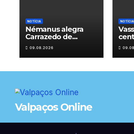
NOTÍCIA
NOTÍCIA
Némanus alegra
Vass
Carrazedo de
cen
Montenegro
hom
09.08.2026
09.0
sécu
Valpaços Online