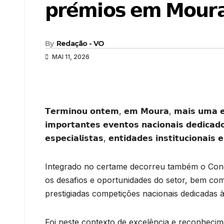
𝗽𝗿𝗲́𝗺𝗶𝗼𝘀 𝗲𝗺 𝗠𝗼𝘂𝗿
By
Redação - VO
MAI 11, 2026
𝗧𝗲𝗿𝗺𝗶𝗻𝗼𝘂 𝗼𝗻𝘁𝗲𝗺, 𝗲𝗺 𝗠𝗼𝘂𝗿𝗮, 𝗺𝗮𝗶𝘀 𝘂𝗺𝗮 𝗲𝗱𝗶
𝗶𝗺𝗽𝗼𝗿𝘁𝗮𝗻𝘁𝗲𝘀 𝗲𝘃𝗲𝗻𝘁𝗼𝘀 𝗻𝗮𝗰𝗶𝗼𝗻𝗮𝗶𝘀 𝗱𝗲𝗱𝗶𝗰𝗮𝗱𝗼
𝗲𝘀𝗽𝗲𝗰𝗶𝗮𝗹𝗶𝘀𝘁𝗮𝘀, 𝗲𝗻𝘁𝗶𝗱𝗮𝗱𝗲𝘀 𝗶𝗻𝘀𝘁𝗶𝘁𝘂𝗰𝗶𝗼𝗻𝗮𝗶𝘀 𝗲
Integrado no certame decorreu também o Cong
os desafios e oportunidades do setor, bem co
prestigiadas competições nacionais dedicadas à
Foi neste contexto de excelência e reconhecim