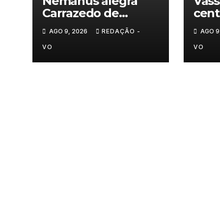
Némanus alegra
Vass
Carrazedo de
cent
Montenegro
hom
AGO 9, 2026
REDAÇÃO -
AGO 9
sécu
VO
VO