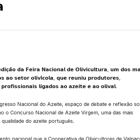

̧𝗮̃𝗼 𝗱𝗮 𝗙𝗲𝗶𝗿𝗮 𝗡𝗮𝗰𝗶𝗼𝗻𝗮𝗹 𝗱𝗲 𝗢𝗹𝗶𝘃𝗶𝗰𝘂𝗹𝘁𝘂𝗿𝗮, 𝘂𝗺 𝗱𝗼𝘀 𝗺𝗮
 𝗮𝗼 𝘀𝗲𝘁𝗼𝗿 𝗼𝗹𝗶𝘃𝗶́𝗰𝗼𝗹𝗮, 𝗾𝘂𝗲 𝗿𝗲𝘂𝗻𝗶𝘂 𝗽𝗿𝗼𝗱𝘂𝘁𝗼𝗿𝗲𝘀,
 𝗽𝗿𝗼𝗳𝗶𝘀𝘀𝗶𝗼𝗻𝗮𝗶𝘀 𝗹𝗶𝗴𝗮𝗱𝗼𝘀 𝗮𝗼 𝗮𝘇𝗲𝗶𝘁𝗲 𝗲 𝗮𝗼 𝗼𝗹𝗶𝘃𝗮𝗹.
resso Nacional do Azeite, espaço de debate e reflexão s
mo o Concurso Nacional de Azeite Virgem, uma das mais
 qualidade do azeite português.
ento nacional que a Cooperativa de Olivicultores de Valpa