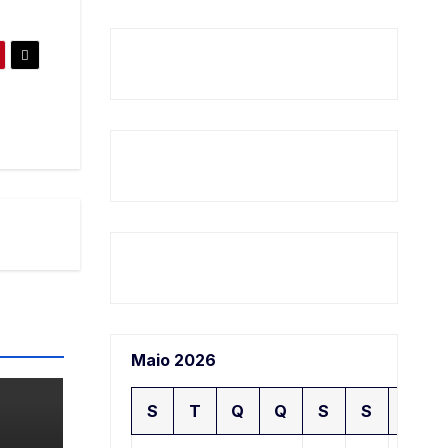
Maio 2026
S
T
Q
Q
S
S
D