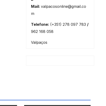
Mail:
valpacosonline@gmail.co
m
Telefone:
(+351) 278 097 783
/
962 168 058
Valpaços