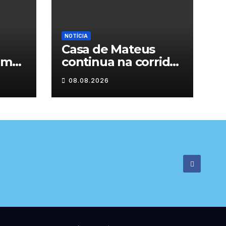
NOTÍCIA
Casa de Mateus
am
continua na corrida
das Novas 7
08.08.2026
Maravilhas de
Portugal