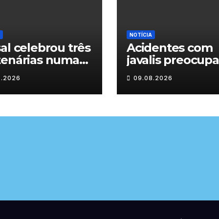
NOTÍCIA
al celebrou três
Acidentes com
tenárias numa
javalis preocup
enagem a um
nas estradas de
8.2026
09.08.2026
lo de histórias
Trás-os-Montes