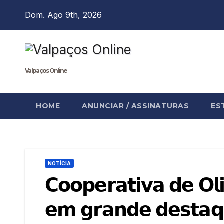
Skip
Dom. Ago 9th, 2026
to
content
Valpaços Online
HOME
ANUNCIAR / ASSINATURAS
ES
NOTÍCIA
𝗖𝗼𝗼𝗽𝗲𝗿𝗮𝘁𝗶𝘃𝗮 𝗱𝗲 𝗢𝗹𝗶
𝗲𝗺 𝗴𝗿𝗮𝗻𝗱𝗲 𝗱𝗲𝘀𝘁𝗮𝗾