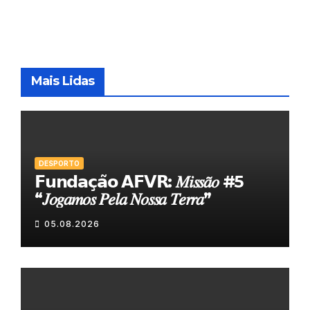
Mais Lidas
DESPORTO
𝗙𝘂𝗻𝗱𝗮𝗰̧𝗮̃𝗼 𝗔𝗙𝗩𝗥: 𝑀𝑖𝑠𝑠𝑎̃𝑜 #5
“𝐽𝑜𝑔𝑎𝑚𝑜𝑠 𝑃𝑒𝑙𝑎 𝑁𝑜𝑠𝑠𝑎 𝑇𝑒𝑟𝑟𝑎”
05.08.2026