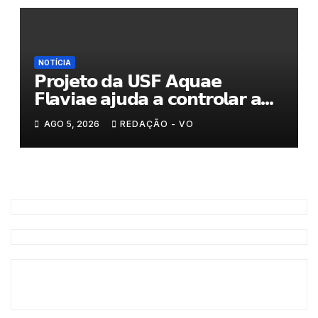
NOTÍCIA
𝗣𝗿𝗼𝗷𝗲𝘁𝗼 𝗱𝗮 𝗨𝗦𝗙 𝗔𝗾𝘂𝗮𝗲
𝗙𝗹𝗮𝘃𝗶𝗮𝗲 𝗮𝗷𝘂𝗱𝗮 𝗮 𝗰𝗼𝗻𝘁𝗿𝗼𝗹𝗮𝗿 𝗮
𝗮𝗻𝘀𝗶𝗲𝗱𝗮𝗱𝗲
AGO 5, 2026
REDAÇÃO - VO