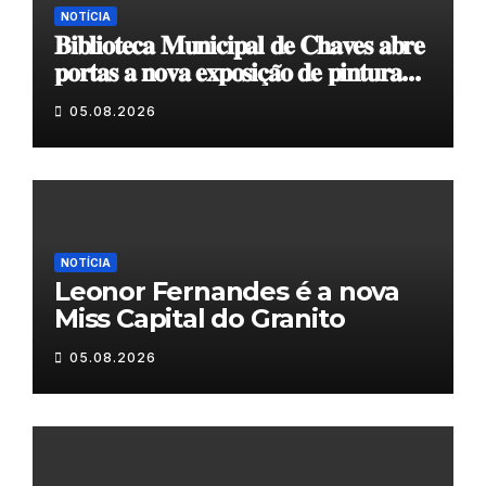
NOTÍCIA
𝐁𝐢𝐛𝐥𝐢𝐨𝐭𝐞𝐜𝐚 𝐌𝐮𝐧𝐢𝐜𝐢𝐩𝐚𝐥 𝐝𝐞 𝐂𝐡𝐚𝐯𝐞𝐬 𝐚𝐛𝐫𝐞
𝐩𝐨𝐫𝐭𝐚𝐬 𝐚 𝐧𝐨𝐯𝐚 𝐞𝐱𝐩𝐨𝐬𝐢𝐜̧𝐚̃𝐨 𝐝𝐞 𝐩𝐢𝐧𝐭𝐮𝐫𝐚
𝐝𝐮𝐫𝐚𝐧𝐭𝐞 𝐨 𝐦𝐞̂𝐬 𝐝𝐞 𝐚𝐠𝐨𝐬𝐭𝐨
05.08.2026
NOTÍCIA
Leonor Fernandes é a nova
Miss Capital do Granito
05.08.2026