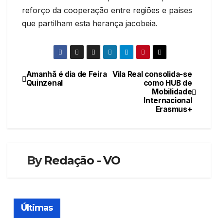
reforço da cooperação entre regiões e países
que partilham esta herança jacobeia.
Amanhã é dia de Feira
Vila Real consolida-se
Navegação
Quinzenal
como HUB de
Mobilidade
de
Internacional
Erasmus+
artigos
By
Redação - VO
Últimas