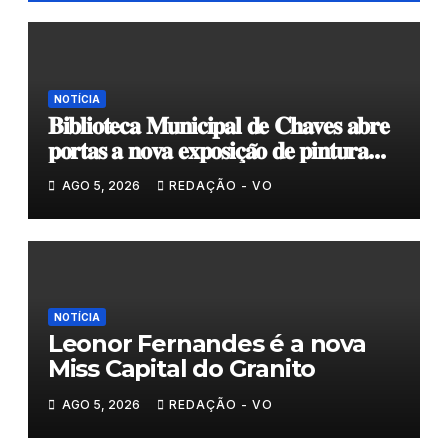
NOTÍCIA
𝐁𝐢𝐛𝐥𝐢𝐨𝐭𝐞𝐜𝐚 𝐌𝐮𝐧𝐢𝐜𝐢𝐩𝐚𝐥 𝐝𝐞 𝐂𝐡𝐚𝐯𝐞𝐬 𝐚𝐛𝐫𝐞
𝐩𝐨𝐫𝐭𝐚𝐬 𝐚 𝐧𝐨𝐯𝐚 𝐞𝐱𝐩𝐨𝐬𝐢𝐜̧𝐚̃𝐨 𝐝𝐞 𝐩𝐢𝐧𝐭𝐮𝐫𝐚
𝐝𝐮𝐫𝐚𝐧𝐭𝐞 𝐨 𝐦𝐞̂𝐬 𝐝𝐞 𝐚𝐠𝐨𝐬𝐭𝐨
AGO 5, 2026
REDAÇÃO - VO
NOTÍCIA
Leonor Fernandes é a nova
Miss Capital do Granito
AGO 5, 2026
REDAÇÃO - VO