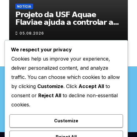
NOTÍCIA
𝗣𝗿𝗼𝗷𝗲𝘁𝗼 𝗱𝗮 𝗨𝗦𝗙 𝗔𝗾𝘂𝗮𝗲
𝗙𝗹𝗮𝘃𝗶𝗮𝗲 𝗮𝗷𝘂𝗱𝗮 𝗮 𝗰𝗼𝗻𝘁𝗿𝗼𝗹𝗮𝗿 𝗮
𝗮𝗻𝘀𝗶𝗲𝗱𝗮𝗱𝗲
05.08.2026
We respect your privacy
Cookies help us improve your experience,
deliver personalized content, and analyze
traffic. You can choose which cookies to allow
by clicking
Customize
. Click
Accept All
to
consent or
Reject All
to decline non-essential
Valpaços Online
cookies.
Customize
Reject All