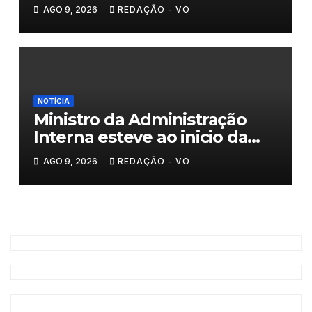
AGO 9, 2026
REDAÇÃO - VO
NOTÍCIA
Ministro da Administração
Interna esteve ao inicio da
tarde em Valpaços
AGO 9, 2026
REDAÇÃO - VO