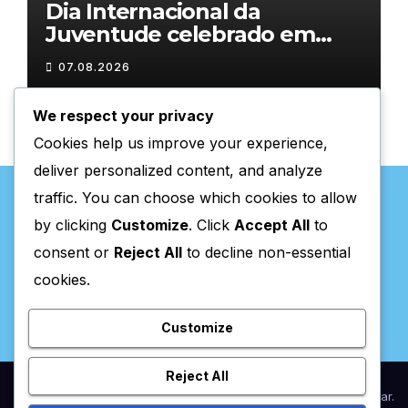
Dia Internacional da
Juventude celebrado em
Chaves com atividades
07.08.2026
gratuitas
We respect your privacy
Cookies help us improve your experience,
deliver personalized content, and analyze
traffic. You can choose which cookies to allow
by clicking
Customize
. Click
Accept All
to
consent or
Reject All
to decline non-essential
Valpaços Online
cookies.
Customize
Reject All
Proudly powered by WordPress
|
Theme:
Newsup
by
Themeansar
.