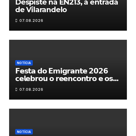
Despiste na EN213, à entrada
de Vilarandelo
07.08.2026
NOTÍCIA
𝗙𝗲𝘀𝘁𝗮 𝗱𝗼 𝗘𝗺𝗶𝗴𝗿𝗮𝗻𝘁𝗲 𝟮𝟬𝟮𝟲
𝗰𝗲𝗹𝗲𝗯𝗿𝗼𝘂 𝗼 𝗿𝗲𝗲𝗻𝗰𝗼𝗻𝘁𝗿𝗼 𝗲 𝗼𝘀
𝗹𝗮𝗰̧𝗼𝘀 𝗾𝘂𝗲 𝘂𝗻𝗲𝗺 𝗠𝘂𝗿𝗰̧𝗮
07.08.2026
NOTÍCIA