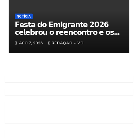
NOTÍCIA
𝗙𝗲𝘀𝘁𝗮 𝗱𝗼 𝗘𝗺𝗶𝗴𝗿𝗮𝗻𝘁𝗲 𝟮𝟬𝟮𝟲
𝗰𝗲𝗹𝗲𝗯𝗿𝗼𝘂 𝗼 𝗿𝗲𝗲𝗻𝗰𝗼𝗻𝘁𝗿𝗼 𝗲 𝗼𝘀
𝗹𝗮𝗰̧𝗼𝘀 𝗾𝘂𝗲 𝘂𝗻𝗲𝗺 𝗠𝘂𝗿𝗰̧𝗮
AGO 7, 2026
REDAÇÃO - VO