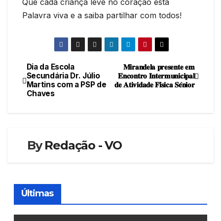
Que cada criança leve no coração esta
Palavra viva e a saiba partilhar com todos!
Dia da Escola
𝐌𝐢𝐫𝐚𝐧𝐝𝐞𝐥𝐚 𝐩𝐫𝐞𝐬𝐞𝐧𝐭𝐞 𝐞𝐦
Navegação
Secundária Dr. Júlio
𝐄𝐧𝐜𝐨𝐧𝐭𝐫𝐨 𝐈𝐧𝐭𝐞𝐫𝐦𝐮𝐧𝐢𝐜𝐢𝐩𝐚𝐥
Martins com a PSP de
𝐝𝐞 𝐀𝐭𝐢𝐯𝐢𝐝𝐚𝐝𝐞 𝐅𝐢́𝐬𝐢𝐜𝐚 𝐒𝐞́𝐧𝐢𝐨𝐫
de
Chaves
artigos
By
Redação - VO
Últimas