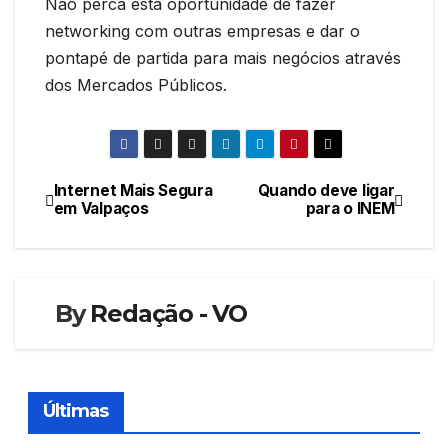
Não perca esta oportunidade de fazer
networking com outras empresas e dar o
pontapé de partida para mais negócios através
dos Mercados Públicos.
Internet Mais Segura
Quando deve ligar
Navegação
em Valpaços
para o INEM
de
artigos
By
Redação - VO
Últimas