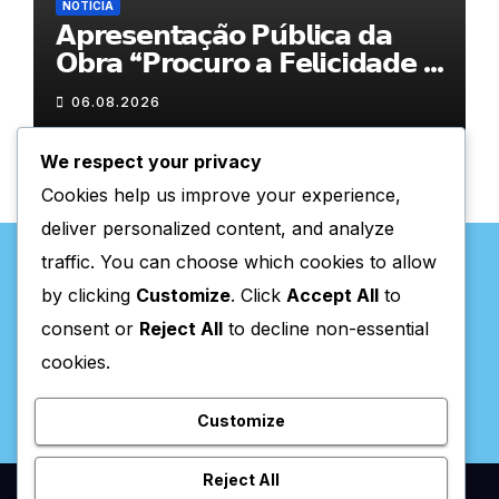
NOTÍCIA
𝗔𝗽𝗿𝗲𝘀𝗲𝗻𝘁𝗮𝗰̧𝗮̃𝗼 𝗣𝘂́𝗯𝗹𝗶𝗰𝗮 𝗱𝗮
𝗢𝗯𝗿𝗮 “𝗣𝗿𝗼𝗰𝘂𝗿𝗼 𝗮 𝗙𝗲𝗹𝗶𝗰𝗶𝗱𝗮𝗱𝗲 𝗲
𝗲𝗹𝗮 𝗺𝗼𝗿𝗮 𝗰𝗼𝗺𝗶𝗴𝗼”
06.08.2026
We respect your privacy
Cookies help us improve your experience,
deliver personalized content, and analyze
traffic. You can choose which cookies to allow
by clicking
Customize
. Click
Accept All
to
consent or
Reject All
to decline non-essential
Valpaços Online
cookies.
Customize
Reject All