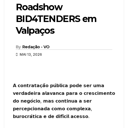
Roadshow
BID4TENDERS em
Valpaços
By
Redação - VO
MAI 13, 2026
𝗔 𝗰𝗼𝗻𝘁𝗿𝗮𝘁𝗮𝗰̧𝗮̃𝗼 𝗽𝘂́𝗯𝗹𝗶𝗰𝗮 𝗽𝗼𝗱𝗲 𝘀𝗲𝗿 𝘂𝗺𝗮
𝘃𝗲𝗿𝗱𝗮𝗱𝗲𝗶𝗿𝗮 𝗮𝗹𝗮𝘃𝗮𝗻𝗰𝗮 𝗽𝗮𝗿𝗮 𝗼 𝗰𝗿𝗲𝘀𝗰𝗶𝗺𝗲𝗻𝘁𝗼
𝗱𝗼 𝗻𝗲𝗴𝗼́𝗰𝗶𝗼, 𝗺𝗮𝘀 𝗰𝗼𝗻𝘁𝗶𝗻𝘂𝗮 𝗮 𝘀𝗲𝗿
𝗽𝗲𝗿𝗰𝗲𝗽𝗰𝗶𝗼𝗻𝗮𝗱𝗮 𝗰𝗼𝗺𝗼 𝗰𝗼𝗺𝗽𝗹𝗲𝘅𝗮,
𝗯𝘂𝗿𝗼𝗰𝗿𝗮́𝘁𝗶𝗰𝗮 𝗲 𝗱𝗲 𝗱𝗶𝗳𝗶́𝗰𝗶𝗹 𝗮𝗰𝗲𝘀𝘀𝗼.