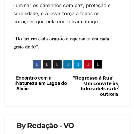
iluminar os caminhos com paz, proteção e
serenidade, e a levar força a todos os
corações que nela encontram abrigo.
“𝐇á 𝐥𝐮𝐳 𝐞𝐦 𝐜𝐚𝐝𝐚 𝐨𝐫𝐚
çã
𝐨 𝐞 𝐞𝐬𝐩𝐞𝐫𝐚𝐧ç𝐚 𝐞𝐦 𝐜𝐚𝐝𝐚
𝐠𝐞𝐬𝐭𝐨 𝐝𝐞 𝐟
é
“.
Encontro com a
“𝗥𝗲𝗴𝗿𝗲𝘀𝘀𝗼 𝗮̀ 𝗥𝘂𝗮” –
Navegação
Natureza em Lagoa do
𝗨𝗺 𝗰𝗼𝗻𝘃𝗶𝘁𝗲 𝗮̀𝘀
Alvão
𝗯𝗿𝗶𝗻𝗰𝗮𝗱𝗲𝗶𝗿𝗮𝘀 𝗱𝗲
de
𝗼𝘂𝘁𝗿𝗼𝗿𝗮
artigos
By
Redação - VO