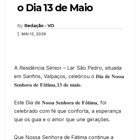
o Dia 13 de Maio
By
Redação - VO
MAI 13, 2026
A Residência Sénior – Lar São Pedro, situada
em Sanfins, Valpaços, celebrou o 𝐃𝐢𝐚 𝐝𝐞 𝐍𝐨𝐬𝐬𝐚
𝐒𝐞𝐧𝐡𝐨𝐫𝐚 𝐝𝐞 𝐅á𝐭𝐢𝐦𝐚,𝟏𝟑 𝐝𝐞 𝐦𝐚𝐢𝐨.
Este Dia de 𝐍𝐨𝐬𝐬𝐚 𝐒𝐞𝐧𝐡𝐨𝐫𝐚 𝐝𝐞 𝐅á𝐭𝐢𝐦𝐚, foi
celebrado com fé que conforta, a esperança
que os guia e o amor que une gerações.
Que Nossa Senhora de Fátima continue a