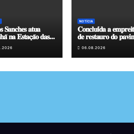
NOTÍCIA
𝐬 𝐒𝐚𝐧𝐜𝐡𝐞𝐬 𝐚𝐭𝐮𝐚
𝐂𝐨𝐧𝐜𝐥𝐮𝐢́𝐝𝐚 𝐚 𝐞𝐦𝐩𝐫𝐞𝐢
𝐚̃ 𝐧𝐚 𝐄𝐬𝐭𝐚𝐜̧𝐚̃𝐨 𝐝𝐚𝐬
𝐝𝐞 𝐫𝐞𝐬𝐭𝐚𝐮𝐫𝐨 𝐝𝐨 𝐩𝐚𝐯𝐢
𝐞𝐧𝐯𝐨𝐥𝐯𝐞𝐧𝐭𝐞 𝐚̀ 𝐂𝐚𝐩𝐞𝐥𝐚
8.2026
06.08.2026
𝐂𝐨𝐯𝐚𝐬