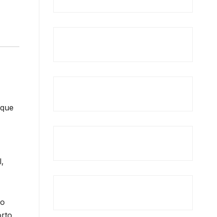
 que
l,
do
rto,