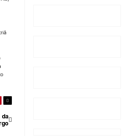
riã
e
a
to
 da
rgo