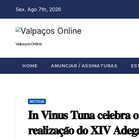
Skip
Sex. Ago 7th, 2026
to
content
Valpaços Online
HOME
ANUNCIAR / ASSINATURAS
ES
NOTÍCIA
𝐈𝐧 𝐕𝐢𝐧𝐮𝐬 𝐓𝐮𝐧𝐚 𝐜𝐞𝐥𝐞𝐛𝐫𝐚 𝐨 
𝐫𝐞𝐚𝐥𝐢𝐳𝐚𝐜̧𝐚̃𝐨 𝐝𝐨 𝐗𝐈𝐕 𝐀𝐝𝐞𝐠