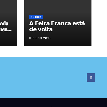
NOTÍCIA
𝐚𝐝𝐚
𝗔 𝗙𝗲𝗶𝗿𝗮 𝗙𝗿𝗮𝗻𝗰𝗮 𝗲𝘀𝘁𝗮́
𝐞𝐧𝐭𝐨
𝗱𝗲 𝘃𝗼𝗹𝘁𝗮
 𝐝𝐞
06.08.2026