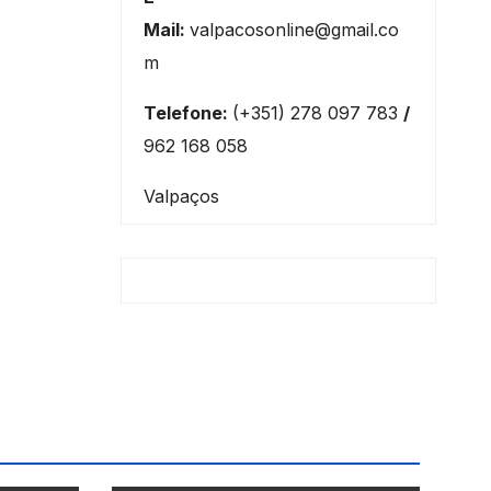
Mail:
valpacosonline@gmail.co
m
Telefone:
(+351) 278 097 783
/
962 168 058
Valpaços