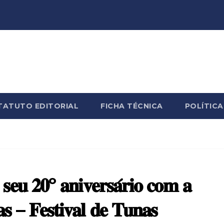
TATUTO EDITORIAL
FICHA TÉCNICA
POLÍTICA
𝐬𝐞𝐮 𝟐𝟎º 𝐚𝐧𝐢𝐯𝐞𝐫𝐬𝐚́𝐫𝐢𝐨 𝐜𝐨𝐦 𝐚
𝐚𝐬 – 𝐅𝐞𝐬𝐭𝐢𝐯𝐚𝐥 𝐝𝐞 𝐓𝐮𝐧𝐚𝐬