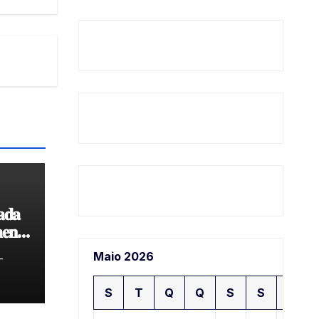
𝐚𝐝𝐚
𝐞𝐧𝐭𝐨
𝐝𝐞
Maio 2026
-
S
T
Q
Q
S
S
D