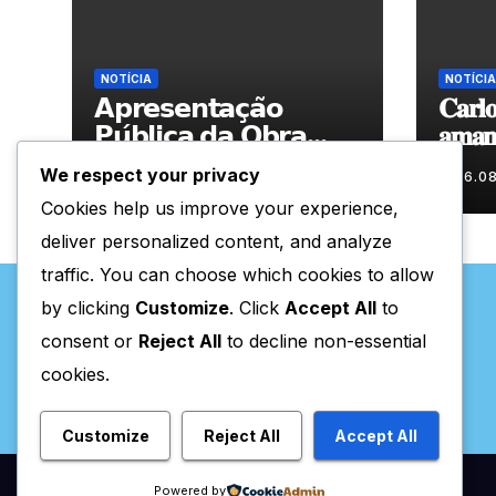
NOTÍCIA
NOTÍCIA
𝗔𝗽𝗿𝗲𝘀𝗲𝗻𝘁𝗮𝗰̧𝗮̃𝗼
𝐂𝐚𝐫𝐥𝐨
𝗣𝘂́𝗯𝗹𝗶𝗰𝗮 𝗱𝗮 𝗢𝗯𝗿𝗮
𝐚𝐦𝐚𝐧𝐡
“𝗣𝗿𝗼𝗰𝘂𝗿𝗼 𝗮
𝐀𝐫𝐭𝐞𝐬
We respect your privacy
06.08.2026
06.0
𝗙𝗲𝗹𝗶𝗰𝗶𝗱𝗮𝗱𝗲 𝗲 𝗲𝗹𝗮
Cookies help us improve your experience,
𝗺𝗼𝗿𝗮 𝗰𝗼𝗺𝗶𝗴𝗼”
deliver personalized content, and analyze
traffic. You can choose which cookies to allow
by clicking
Customize
. Click
Accept All
to
consent or
Reject All
to decline non-essential
cookies.
Valpaços Online
Customize
Reject All
Accept All
Powered by