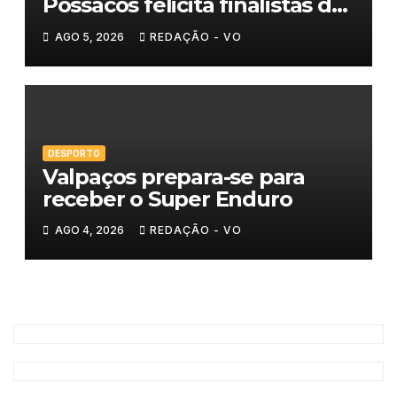
Possacos felicita finalistas do
Torneio de Sueca
AGO 5, 2026
REDAÇÃO - VO
DESPORTO
Valpaços prepara-se para
receber o Super Enduro
AGO 4, 2026
REDAÇÃO - VO