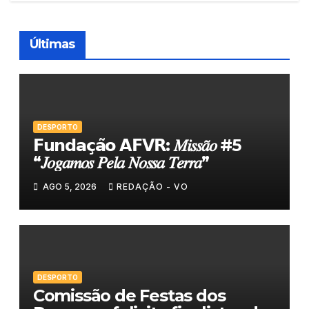
Últimas
DESPORTO
𝗙𝘂𝗻𝗱𝗮𝗰̧𝗮̃𝗼 𝗔𝗙𝗩𝗥: 𝑀𝑖𝑠𝑠𝑎̃𝑜 #5
“𝐽𝑜𝑔𝑎𝑚𝑜𝑠 𝑃𝑒𝑙𝑎 𝑁𝑜𝑠𝑠𝑎 𝑇𝑒𝑟𝑟𝑎”
AGO 5, 2026
REDAÇÃO - VO
DESPORTO
Comissão de Festas dos