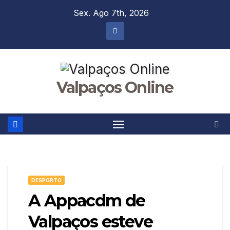
Skip
Sex. Ago 7th, 2026
to
content
Valpaços Online
DESPORTO
A Appacdm de
Valpaços esteve