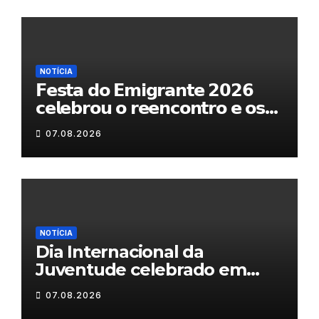
NOTÍCIA
𝗙𝗲𝘀𝘁𝗮 𝗱𝗼 𝗘𝗺𝗶𝗴𝗿𝗮𝗻𝘁𝗲 𝟮𝟬𝟮𝟲
𝗰𝗲𝗹𝗲𝗯𝗿𝗼𝘂 𝗼 𝗿𝗲𝗲𝗻𝗰𝗼𝗻𝘁𝗿𝗼 𝗲 𝗼𝘀
𝗹𝗮𝗰̧𝗼𝘀 𝗾𝘂𝗲 𝘂𝗻𝗲𝗺 𝗠𝘂𝗿𝗰̧𝗮
07.08.2026
NOTÍCIA
Dia Internacional da
Juventude celebrado em
Chaves com atividades
07.08.2026
gratuitas