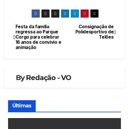
Festa da família
Consignação de
Navegação
regressa ao Parque
Polidesportivo de
Corgo para celebrar
Telões
de
16 anos de convívio e
animação
artigos
By
Redação - VO
Últimas