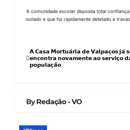
A comunidade escolar deposita total confianç
isolado e que foi rapidamente detetado e trava
𝗔 𝗖𝗮𝘀𝗮 𝗠𝗼𝗿𝘁𝘂𝗮́𝗿𝗶𝗮 𝗱𝗲 𝗩𝗮𝗹𝗽𝗮𝗰̧𝗼𝘀 𝗷𝗮́ 𝘀
Navegação
𝗲𝗻𝗰𝗼𝗻𝘁𝗿𝗮 𝗻𝗼𝘃𝗮𝗺𝗲𝗻𝘁𝗲 𝗮𝗼 𝘀𝗲𝗿𝘃𝗶𝗰̧𝗼 𝗱
de
𝗽𝗼𝗽𝘂𝗹𝗮𝗰̧𝗮̃𝗼
artigos
By
Redação - VO