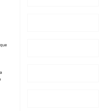
 que
a
a