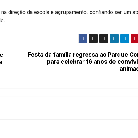
a na direção da escola e agrupamento, confiando ser um at
do.
𝗲
Festa da família regressa ao Parque Co
𝗮
para celebrar 16 anos de convív
anima