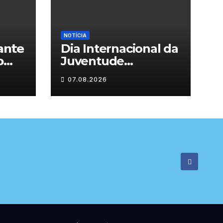
NOTÍCIA
𝗻𝘁𝗲
Dia Internacional da

Juventude
celebrado em
07.08.2026

Chaves com
atividades gratuitas