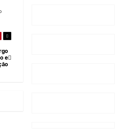
o
rgo
io e
ção