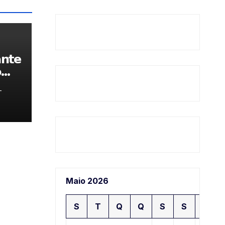
𝗻𝘁𝗲

-
Maio 2026
S
T
Q
Q
S
S
D