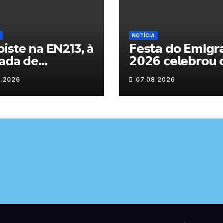
NOTÍCIA
iste na EN213, à
𝗙𝗲𝘀𝘁𝗮 𝗱𝗼 𝗘𝗺𝗶𝗴𝗿
ada de
𝟮𝟬𝟮𝟲 𝗰𝗲𝗹𝗲𝗯𝗿𝗼𝘂 
randelo
𝗿𝗲𝗲𝗻𝗰𝗼𝗻𝘁𝗿𝗼 𝗲 𝗼𝘀
8.2026
07.08.2026
𝗹𝗮𝗰̧𝗼𝘀 𝗾𝘂𝗲 𝘂𝗻𝗲
𝗠𝘂𝗿𝗰̧𝗮