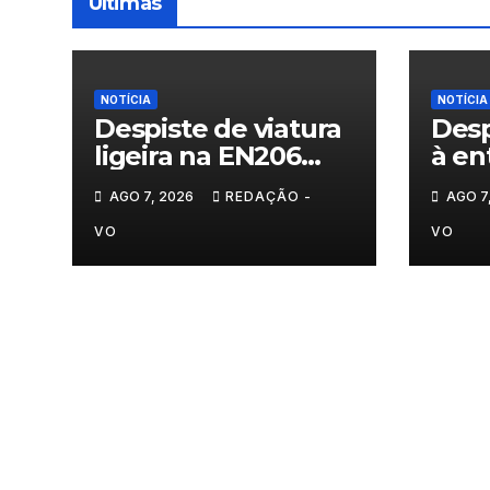
Últimas
NOTÍCIA
NOTÍCIA
Despiste de viatura
Desp
ligeira na EN206
à en
junto ao
Vila
AGO 7, 2026
REDAÇÃO -
AGO 7
cruzamento Fornos
do Pinhal
VO
VO