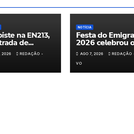
NOTÍCIA
iste na EN213,
𝗙𝗲𝘀𝘁𝗮 𝗱𝗼 𝗘𝗺𝗶𝗴𝗿
trada de
𝟮𝟬𝟮𝟲 𝗰𝗲𝗹𝗲𝗯𝗿𝗼𝘂 
randelo
𝗿𝗲𝗲𝗻𝗰𝗼𝗻𝘁𝗿𝗼 𝗲 𝗼𝘀
, 2026
REDAÇÃO -
AGO 7, 2026
REDAÇÃO 
𝗹𝗮𝗰̧𝗼𝘀 𝗾𝘂𝗲 𝘂𝗻𝗲𝗺
𝗠𝘂𝗿𝗰̧𝗮
VO