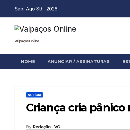
Skip
Sáb. Ago 8th, 2026
to
content
Valpaços Online
HOME
ANUNCIAR / ASSINATURAS
ES
NOTÍCIA
Criança cria pânico
By
Redação - VO