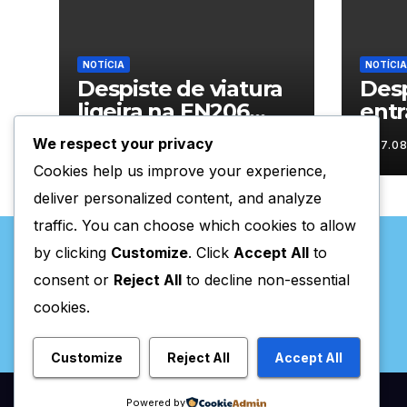
NOTÍCIA
NOTÍCIA
Despiste de viatura
Desp
ligeira na EN206
entr
junto ao
Vila
We respect your privacy
07.08.2026
07.0
cruzamento Fornos
Cookies help us improve your experience,
do Pinhal
deliver personalized content, and analyze
traffic. You can choose which cookies to allow
by clicking
Customize
. Click
Accept All
to
consent or
Reject All
to decline non-essential
cookies.
Valpaços Online
Customize
Reject All
Accept All
Powered by