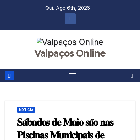
Skip
Qui. Ago 6th, 2026
to
content
Valpaços Online
NOTÍCIA
𝐒𝐚́𝐛𝐚𝐝𝐨𝐬 𝐝𝐞 𝐌𝐚𝐢𝐨 𝐬𝐚̃𝐨 𝐧𝐚𝐬
𝐏𝐢𝐬𝐜𝐢𝐧𝐚𝐬 𝐌𝐮𝐧𝐢𝐜𝐢𝐩𝐚𝐢𝐬 𝐝𝐞