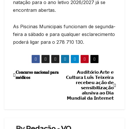
natação para o ano letivo 2026/2027 já se
encontram abertas.
As Piscinas Municipais funcionam de segunda-
feira a sábado e para qualquer esclarecimento
poderá ligar para o 278 710 130.
𝐂𝐨𝐧𝐜𝐮𝐫𝐬𝐨 𝐧𝐚𝐜𝐢𝐨𝐧𝐚𝐥 𝐩𝐚𝐫𝐚
𝗔𝘂𝗱𝗶𝘁𝗼́𝗿𝗶𝗼 𝗔𝗿𝘁𝗲 𝗲
Navegação
𝐦𝐞́𝐝𝐢𝐜𝐨𝐬
𝗖𝘂𝗹𝘁𝘂𝗿𝗮 𝗟𝘂𝗶́𝘀 𝗧𝗲𝗶𝘅𝗲𝗶𝗿𝗮
𝗿𝗲𝗰𝗲𝗯𝗲𝘂 𝗮𝗰̧𝗮̃𝗼 𝗱𝗲
de
𝘀𝗲𝗻𝘀𝗶𝗯𝗶𝗹𝗶𝘇𝗮𝗰̧𝗮̃𝗼
𝗮𝗹𝘂𝘀𝗶𝘃𝗮 𝗮𝗼 𝗗𝗶𝗮
artigos
𝗠𝘂𝗻𝗱𝗶𝗮𝗹 𝗱𝗮 𝗜𝗻𝘁𝗲𝗿𝗻𝗲𝘁
By
Redação - VO