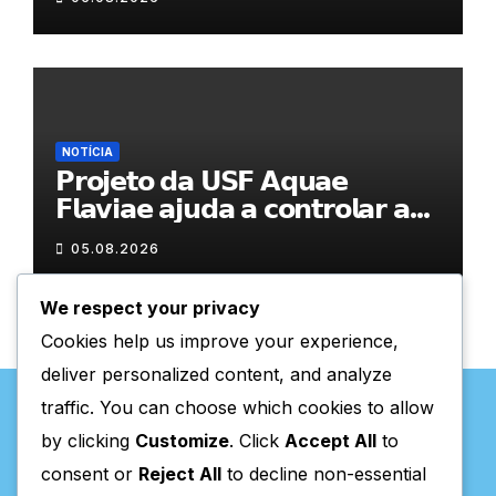
NOTÍCIA
𝗣𝗿𝗼𝗷𝗲𝘁𝗼 𝗱𝗮 𝗨𝗦𝗙 𝗔𝗾𝘂𝗮𝗲
𝗙𝗹𝗮𝘃𝗶𝗮𝗲 𝗮𝗷𝘂𝗱𝗮 𝗮 𝗰𝗼𝗻𝘁𝗿𝗼𝗹𝗮𝗿 𝗮
𝗮𝗻𝘀𝗶𝗲𝗱𝗮𝗱𝗲
05.08.2026
We respect your privacy
Cookies help us improve your experience,
deliver personalized content, and analyze
traffic. You can choose which cookies to allow
by clicking
Customize
. Click
Accept All
to
consent or
Reject All
to decline non-essential