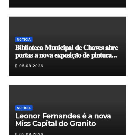
NOTÍCIA
𝐁𝐢𝐛𝐥𝐢𝐨𝐭𝐞𝐜𝐚 𝐌𝐮𝐧𝐢𝐜𝐢𝐩𝐚𝐥 𝐝𝐞 𝐂𝐡𝐚𝐯𝐞𝐬 𝐚𝐛𝐫𝐞
𝐩𝐨𝐫𝐭𝐚𝐬 𝐚 𝐧𝐨𝐯𝐚 𝐞𝐱𝐩𝐨𝐬𝐢𝐜̧𝐚̃𝐨 𝐝𝐞 𝐩𝐢𝐧𝐭𝐮𝐫𝐚
𝐝𝐮𝐫𝐚𝐧𝐭𝐞 𝐨 𝐦𝐞̂𝐬 𝐝𝐞 𝐚𝐠𝐨𝐬𝐭𝐨
05.08.2026
NOTÍCIA
Leonor Fernandes é a nova
Miss Capital do Granito
05.08.2026