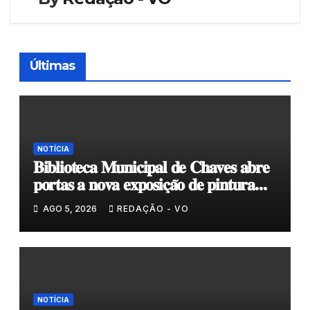
Últimas
NOTÍCIA
𝐁𝐢𝐛𝐥𝐢𝐨𝐭𝐞𝐜𝐚 𝐌𝐮𝐧𝐢𝐜𝐢𝐩𝐚𝐥 𝐝𝐞 𝐂𝐡𝐚𝐯𝐞𝐬 𝐚𝐛𝐫𝐞
𝐩𝐨𝐫𝐭𝐚𝐬 𝐚 𝐧𝐨𝐯𝐚 𝐞𝐱𝐩𝐨𝐬𝐢𝐜̧𝐚̃𝐨 𝐝𝐞 𝐩𝐢𝐧𝐭𝐮𝐫𝐚
𝐝𝐮𝐫𝐚𝐧𝐭𝐞 𝐨 𝐦𝐞̂𝐬 𝐝𝐞 𝐚𝐠𝐨𝐬𝐭𝐨
AGO 5, 2026
REDAÇÃO - VO
NOTÍCIA