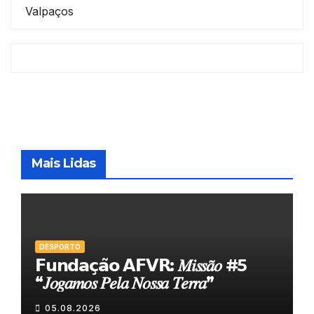
Valpaços
Mais Lidas
DESPORTO
𝗙𝘂𝗻𝗱𝗮𝗰̧𝗮̃𝗼 𝗔𝗙𝗩𝗥: 𝑀𝑖𝑠𝑠𝑎̃𝑜 #5
“𝐽𝑜𝑔𝑎𝑚𝑜𝑠 𝑃𝑒𝑙𝑎 𝑁𝑜𝑠𝑠𝑎 𝑇𝑒𝑟𝑟𝑎”
05.08.2026