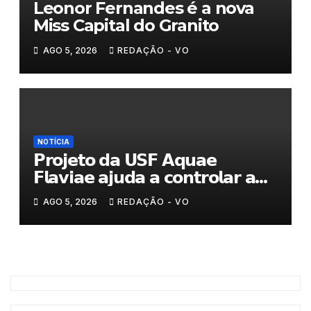
Leonor Fernandes é a nova
Miss Capital do Granito
AGO 5, 2026
REDAÇÃO - VO
NOTÍCIA
𝗣𝗿𝗼𝗷𝗲𝘁𝗼 𝗱𝗮 𝗨𝗦𝗙 𝗔𝗾𝘂𝗮𝗲
𝗙𝗹𝗮𝘃𝗶𝗮𝗲 𝗮𝗷𝘂𝗱𝗮 𝗮 𝗰𝗼𝗻𝘁𝗿𝗼𝗹𝗮𝗿 𝗮
𝗮𝗻𝘀𝗶𝗲𝗱𝗮𝗱𝗲
AGO 5, 2026
REDAÇÃO - VO