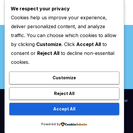
We respect your privacy
Cookies help us improve your experience,
deliver personalized content, and analyze
traffic. You can choose which cookies to allow
by clicking
Customize
. Click
Accept All
to
consent or
Reject All
to decline non-essential
Valpaços Online
cookies.
Customize
Reject All
Proudly powered by WordPress
|
Theme:
Newsup
by
Themeansar
.
Accept All
Home
Anunciar / Assinaturas
Estatuto Editorial
Ficha Técnica
Powered by
Política de privacidade
Utilidades