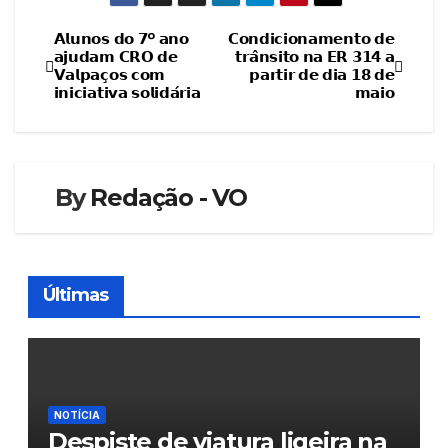
𝗔𝗹𝘂𝗻𝗼𝘀 𝗱𝗼 𝟳º 𝗮𝗻𝗼
𝗖𝗼𝗻𝗱𝗶𝗰𝗶𝗼𝗻𝗮𝗺𝗲𝗻𝘁𝗼 𝗱𝗲
Navegação
𝗮𝗷𝘂𝗱𝗮𝗺 𝗖𝗥𝗢 𝗱𝗲
𝘁𝗿𝗮̂𝗻𝘀𝗶𝘁𝗼 𝗻𝗮 𝗘𝗥 𝟯𝟭𝟰 𝗮
𝗩𝗮𝗹𝗽𝗮𝗰̧𝗼𝘀 𝗰𝗼𝗺
𝗽𝗮𝗿𝘁𝗶𝗿 𝗱𝗲 𝗱𝗶𝗮 𝟭𝟴 𝗱𝗲
de
𝗶𝗻𝗶𝗰𝗶𝗮𝘁𝗶𝘃𝗮 𝘀𝗼𝗹𝗶𝗱𝗮́𝗿𝗶𝗮
𝗺𝗮𝗶𝗼
artigos
By
Redação - VO
Últimas
NOTÍCIA
Despiste de viatura ligeira na