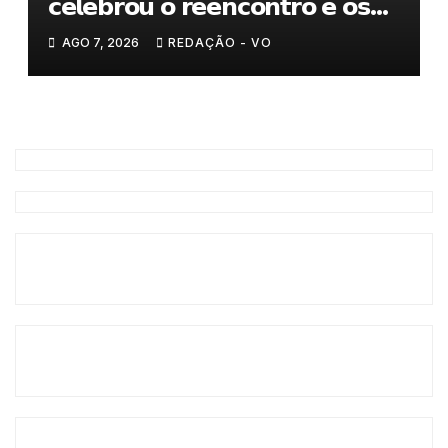
𝗰𝗲𝗹𝗲𝗯𝗿𝗼𝘂 𝗼 𝗿𝗲𝗲𝗻𝗰𝗼𝗻𝘁𝗿𝗼 𝗲 𝗼𝘀
𝗹𝗮𝗰̧𝗼𝘀 𝗾𝘂𝗲 𝘂𝗻𝗲𝗺 𝗠𝘂𝗿𝗰̧𝗮
AGO 7, 2026
REDAÇÃO - VO