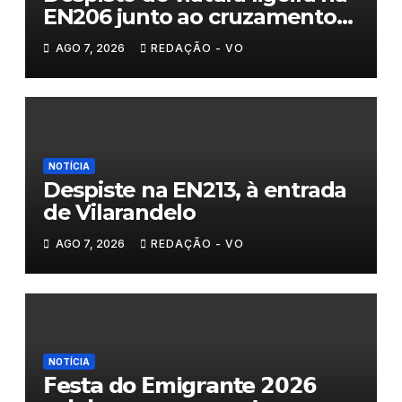
EN206 junto ao cruzamento
Fornos do Pinhal
AGO 7, 2026
REDAÇÃO - VO
NOTÍCIA
Despiste na EN213, à entrada
de Vilarandelo
AGO 7, 2026
REDAÇÃO - VO
NOTÍCIA
𝗙𝗲𝘀𝘁𝗮 𝗱𝗼 𝗘𝗺𝗶𝗴𝗿𝗮𝗻𝘁𝗲 𝟮𝟬𝟮𝟲