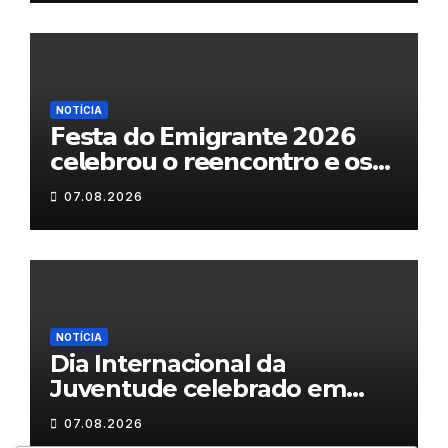
NOTÍCIA
𝗙𝗲𝘀𝘁𝗮 𝗱𝗼 𝗘𝗺𝗶𝗴𝗿𝗮𝗻𝘁𝗲 𝟮𝟬𝟮𝟲
𝗰𝗲𝗹𝗲𝗯𝗿𝗼𝘂 𝗼 𝗿𝗲𝗲𝗻𝗰𝗼𝗻𝘁𝗿𝗼 𝗲 𝗼𝘀
𝗹𝗮𝗰̧𝗼𝘀 𝗾𝘂𝗲 𝘂𝗻𝗲𝗺 𝗠𝘂𝗿𝗰̧𝗮
07.08.2026
NOTÍCIA
Dia Internacional da
Juventude celebrado em
Chaves com atividades
07.08.2026
gratuitas