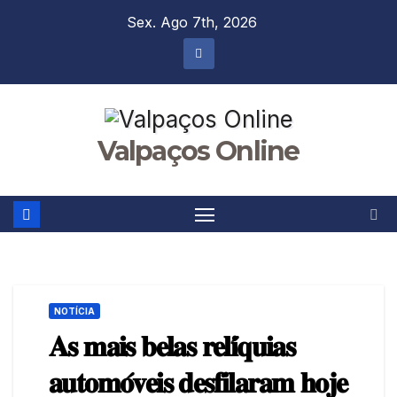
Skip
Sex. Ago 7th, 2026
to
content
Valpaços Online
NOTÍCIA
𝐀𝐬 𝐦𝐚𝐢𝐬 𝐛𝐞𝐥𝐚𝐬 𝐫𝐞𝐥𝐢́𝐪𝐮𝐢𝐚𝐬
𝐚𝐮𝐭𝐨𝐦𝐨́𝐯𝐞𝐢𝐬 𝐝𝐞𝐬𝐟𝐢𝐥𝐚𝐫𝐚𝐦 𝐡𝐨𝐣𝐞