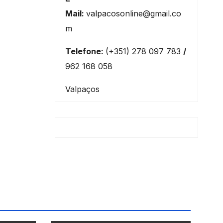
Mail:
valpacosonline@gmail.co
m
Telefone:
(+351) 278 097 783
/
962 168 058
Valpaços