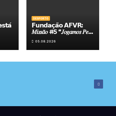
DESPORTO
𝘀𝘁𝗮́
𝗙𝘂𝗻𝗱𝗮𝗰̧𝗮̃𝗼 𝗔𝗙𝗩𝗥:
𝑀𝑖𝑠𝑠𝑎̃𝑜 #5 “𝐽𝑜𝑔𝑎𝑚𝑜𝑠 𝑃𝑒𝑙𝑎
𝑁𝑜𝑠𝑠𝑎 𝑇𝑒𝑟𝑟𝑎”
05.08.2026