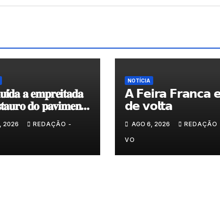
NOTÍCIA
𝐮𝐢́𝐝𝐚 𝐚 𝐞𝐦𝐩𝐫𝐞𝐢𝐭𝐚𝐝𝐚
𝗔 𝗙𝗲𝗶𝗿𝗮 𝗙𝗿𝗮𝗻𝗰𝗮 𝗲
𝐭𝐚𝐮𝐫𝐨 𝐝𝐨 𝐩𝐚𝐯𝐢𝐦𝐞𝐧𝐭𝐨
𝗱𝗲 𝘃𝗼𝗹𝘁𝗮
𝐯𝐞𝐧𝐭𝐞 𝐚̀ 𝐂𝐚𝐩𝐞𝐥𝐚 𝐝𝐞
, 2026
REDAÇÃO -
AGO 6, 2026
REDAÇÃO 

VO