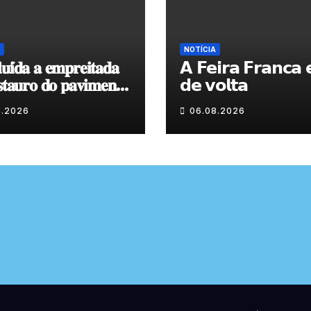
NOTÍCIA
𝐮𝐢́𝐝𝐚 𝐚 𝐞𝐦𝐩𝐫𝐞𝐢𝐭𝐚𝐝𝐚
𝗔 𝗙𝗲𝗶𝗿𝗮 𝗙𝗿𝗮𝗻𝗰𝗮 𝗲
𝐬𝐭𝐚𝐮𝐫𝐨 𝐝𝐨 𝐩𝐚𝐯𝐢𝐦𝐞𝐧𝐭𝐨
𝗱𝗲 𝘃𝗼𝗹𝘁𝗮
𝐯𝐞𝐧𝐭𝐞 𝐚̀ 𝐂𝐚𝐩𝐞𝐥𝐚 𝐝𝐞
8.2026
06.08.2026
