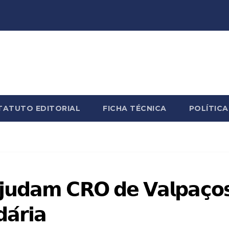
TATUTO EDITORIAL
FICHA TÉCNICA
POLÍTICA
𝗷𝘂𝗱𝗮𝗺 𝗖𝗥𝗢 𝗱𝗲 𝗩𝗮𝗹𝗽𝗮𝗰̧𝗼
𝗮́𝗿𝗶𝗮