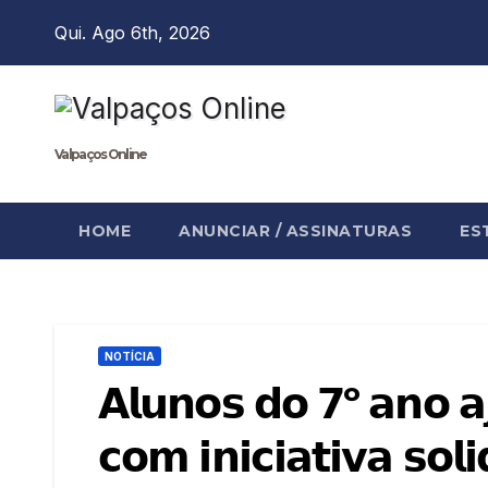
Skip
Qui. Ago 6th, 2026
to
content
Valpaços Online
HOME
ANUNCIAR / ASSINATURAS
ES
NOTÍCIA
𝗔𝗹𝘂𝗻𝗼𝘀 𝗱𝗼 𝟳º 𝗮𝗻𝗼 𝗮
𝗰𝗼𝗺 𝗶𝗻𝗶𝗰𝗶𝗮𝘁𝗶𝘃𝗮 𝘀𝗼𝗹𝗶