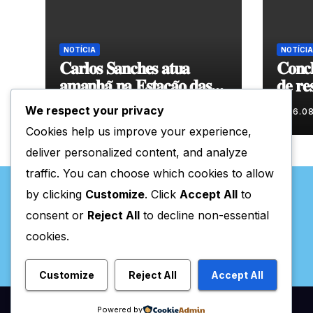
NOTÍCIA
NOTÍCIA
𝐂𝐚𝐫𝐥𝐨𝐬 𝐒𝐚𝐧𝐜𝐡𝐞𝐬 𝐚𝐭𝐮𝐚
𝐂𝐨𝐧𝐜𝐥
𝐚𝐦𝐚𝐧𝐡𝐚̃ 𝐧𝐚 𝐄𝐬𝐭𝐚𝐜̧𝐚̃𝐨 𝐝𝐚𝐬
𝐝𝐞 𝐫𝐞
𝐀𝐫𝐭𝐞𝐬
𝐞𝐧𝐯𝐨𝐥
We respect your privacy
06.08.2026
06.0
𝐂𝐨𝐯𝐚
Cookies help us improve your experience,
deliver personalized content, and analyze
traffic. You can choose which cookies to allow
by clicking
Customize
. Click
Accept All
to
consent or
Reject All
to decline non-essential
cookies.
Valpaços Online
Customize
Reject All
Accept All
Powered by