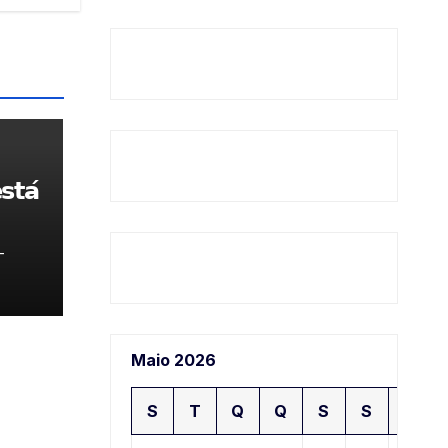
𝘁𝗮́
-
Maio 2026
S
T
Q
Q
S
S
D