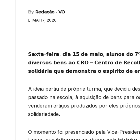
By
Redação - VO
MAI 17, 2026
S
𝗲𝘅𝘁𝗮-𝗳𝗲𝗶𝗿𝗮, 𝗱𝗶𝗮 𝟭𝟱 𝗱𝗲 𝗺𝗮𝗶𝗼, 𝗮𝗹𝘂𝗻𝗼𝘀 𝗱𝗼 𝟳
𝗱𝗶𝘃𝗲𝗿𝘀𝗼𝘀 𝗯𝗲𝗻𝘀 𝗮𝗼 𝗖𝗥𝗢 – 𝗖𝗲𝗻𝘁𝗿𝗼 𝗱𝗲 𝗥𝗲𝗰𝗼𝗹𝗵𝗮
𝘀𝗼𝗹𝗶𝗱𝗮́𝗿𝗶𝗮 𝗾𝘂𝗲 𝗱𝗲𝗺𝗼𝗻𝘀𝘁𝗿𝗮 𝗼 𝗲𝘀𝗽𝗶́𝗿𝗶𝘁𝗼 𝗱𝗲 𝗲
A ideia partiu da própria turma, que decidiu de
passado na escola, à aquisição de bens para o
venderam artigos produzidos por eles próprio
solidariedade.
O momento foi presenciado pela Vice-Presiden