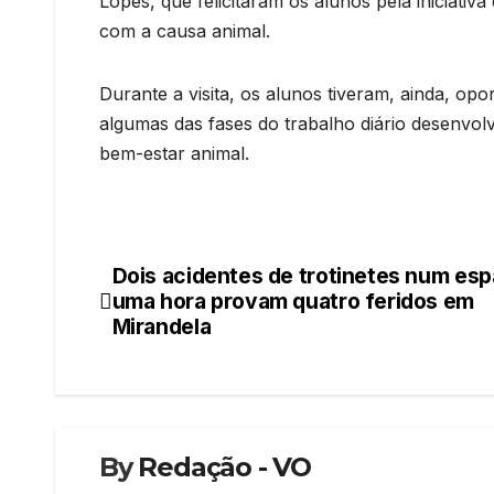
Lopes, que felicitaram os alunos pela iniciativ
com a causa animal.
Durante a visita, os alunos tiveram, ainda, o
algumas das fases do trabalho diário desenvol
bem-estar animal.
Dois acidentes de trotinetes num es
Navegação
uma hora provam quatro feridos em
de
Mirandela
artigos
By
Redação - VO