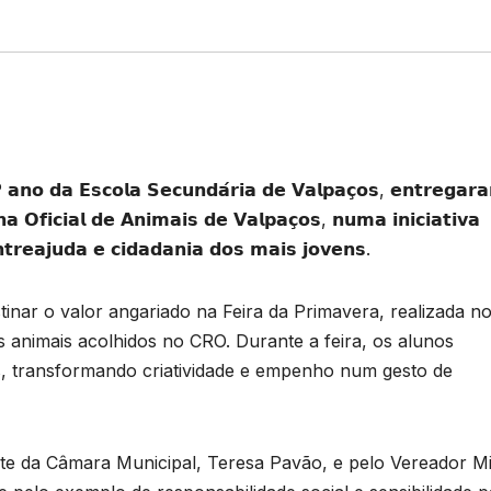
º 𝗮𝗻𝗼 𝗱𝗮 𝗘𝘀𝗰𝗼𝗹𝗮 𝗦𝗲𝗰𝘂𝗻𝗱𝗮́𝗿𝗶𝗮 𝗱𝗲 𝗩𝗮𝗹𝗽𝗮𝗰̧𝗼𝘀, 𝗲𝗻𝘁𝗿𝗲𝗴𝗮𝗿
 𝗢𝗳𝗶𝗰𝗶𝗮𝗹 𝗱𝗲 𝗔𝗻𝗶𝗺𝗮𝗶𝘀 𝗱𝗲 𝗩𝗮𝗹𝗽𝗮𝗰̧𝗼𝘀, 𝗻𝘂𝗺𝗮 𝗶𝗻𝗶𝗰𝗶𝗮𝘁𝗶𝘃𝗮
𝗻𝘁𝗿𝗲𝗮𝗷𝘂𝗱𝗮 𝗲 𝗰𝗶𝗱𝗮𝗱𝗮𝗻𝗶𝗮 𝗱𝗼𝘀 𝗺𝗮𝗶𝘀 𝗷𝗼𝘃𝗲𝗻𝘀.
stinar o valor angariado na Feira da Primavera, realizada n
s animais acolhidos no CRO. Durante a feira, os alunos
s, transformando criatividade e empenho num gesto de
te da Câmara Municipal, Teresa Pavão, e pelo Vereador M