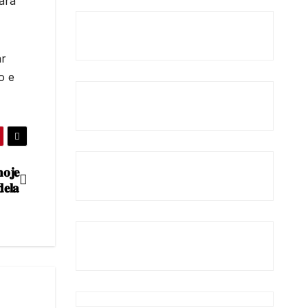
para
ar
o e
𝐨𝐣𝐞
𝐞𝐥𝐚