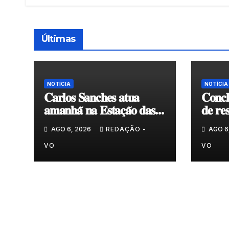
Últimas
NOTÍCIA
NOTÍCIA
𝐂𝐚𝐫𝐥𝐨𝐬 𝐒𝐚𝐧𝐜𝐡𝐞𝐬 𝐚𝐭𝐮𝐚
𝐂𝐨𝐧𝐜𝐥
𝐚𝐦𝐚𝐧𝐡𝐚̃ 𝐧𝐚 𝐄𝐬𝐭𝐚𝐜̧𝐚̃𝐨 𝐝𝐚𝐬
𝐝𝐞 𝐫𝐞
𝐀𝐫𝐭𝐞𝐬
𝐞𝐧𝐯𝐨𝐥
AGO 6, 2026
REDAÇÃO -
AGO 6
𝐂𝐨𝐯𝐚
VO
VO