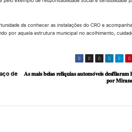
a e pelo exemplo de responsabilidade social e sensibilidade 
portunidade de conhecer as instalações do CRO e acompanh
vido por aquela estrutura municipal no acolhimento, cuidad
paço de
𝐀𝐬 𝐦𝐚𝐢𝐬 𝐛𝐞𝐥𝐚𝐬 𝐫𝐞𝐥𝐢́𝐪𝐮𝐢𝐚𝐬 𝐚𝐮𝐭𝐨𝐦𝐨́𝐯𝐞𝐢𝐬 𝐝𝐞𝐬𝐟𝐢𝐥𝐚𝐫𝐚𝐦 
𝐩𝐨𝐫 𝐌𝐢𝐫𝐚𝐧