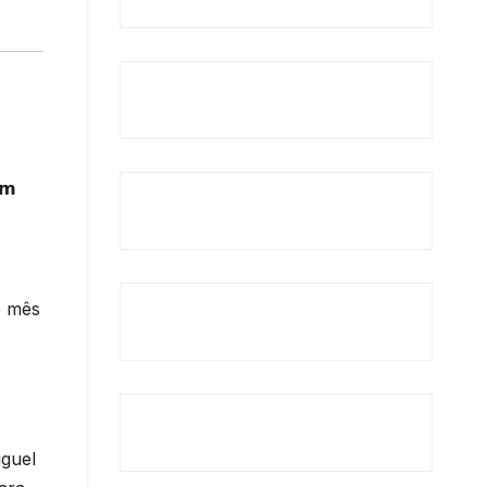
𝗺
o mês
iguel