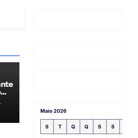
𝗻𝘁𝗲

-
Maio 2026
S
T
Q
Q
S
S
D