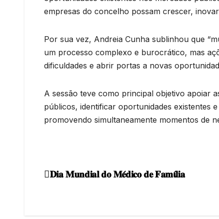
empresas do concelho possam crescer, inovar e
Por sua vez, Andreia Cunha sublinhou que “m
um processo complexo e burocrático, mas açõe
dificuldades e abrir portas a novas oportunida
A sessão teve como principal objetivo apoia
públicos, identificar oportunidades existentes 
promovendo simultaneamente momentos de netw
𝐃𝐢𝐚 𝐌𝐮𝐧𝐝𝐢𝐚𝐥 𝐝𝐨 𝐌𝐞́𝐝𝐢𝐜𝐨 𝐝𝐞 𝐅𝐚𝐦𝛊́𝐥𝐢𝐚
Navegação
de
artigos