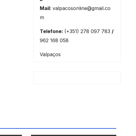
Mail:
valpacosonline@gmail.co
m
Telefone:
(+351) 278 097 783
/
962 168 058
Valpaços