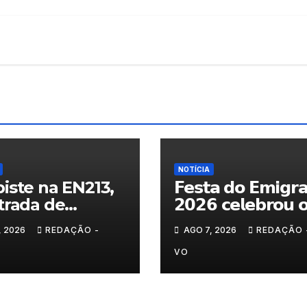
NOTÍCIA
iste na EN213,
𝗙𝗲𝘀𝘁𝗮 𝗱𝗼 𝗘𝗺𝗶𝗴𝗿
trada de
𝟮𝟬𝟮𝟲 𝗰𝗲𝗹𝗲𝗯𝗿𝗼𝘂 
randelo
𝗿𝗲𝗲𝗻𝗰𝗼𝗻𝘁𝗿𝗼 𝗲 𝗼𝘀
, 2026
REDAÇÃO -
AGO 7, 2026
REDAÇÃO 
𝗹𝗮𝗰̧𝗼𝘀 𝗾𝘂𝗲 𝘂𝗻𝗲𝗺
𝗠𝘂𝗿𝗰̧𝗮
VO