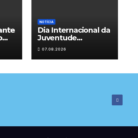
NOTÍCIA
𝗻𝘁𝗲
Dia Internacional da

Juventude
celebrado em
07.08.2026

Chaves com
atividades gratuitas