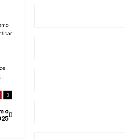
como
ficar
os,
s.
m o
025