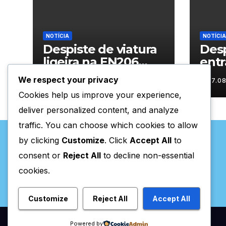
NOTÍCIA
NOTÍCIA
Despiste de viatura
Desp
ligeira na EN206
entr
junto ao
Vila
We respect your privacy
07.08.2026
07.0
cruzamento Fornos
Cookies help us improve your experience,
do Pinhal
deliver personalized content, and analyze
traffic. You can choose which cookies to allow
by clicking
Customize
. Click
Accept All
to
consent or
Reject All
to decline non-essential
cookies.
Valpaços Online
Customize
Reject All
Accept All
Powered by