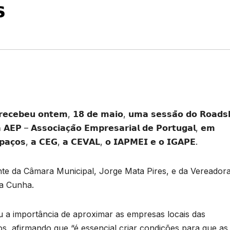

𝗶𝗿𝗮 𝗿𝗲𝗰𝗲𝗯𝗲𝘂 𝗼𝗻𝘁𝗲𝗺, 𝟭𝟴 𝗱𝗲 𝗺𝗮𝗶𝗼, 𝘂𝗺𝗮 𝘀𝗲𝘀𝘀𝗮̃𝗼 𝗱𝗼 𝗥𝗼𝗮𝗱
 𝗔𝗘𝗣 – 𝗔𝘀𝘀𝗼𝗰𝗶𝗮𝗰̧𝗮̃𝗼 𝗘𝗺𝗽𝗿𝗲𝘀𝗮𝗿𝗶𝗮𝗹 𝗱𝗲 𝗣𝗼𝗿𝘁𝘂𝗴𝗮𝗹, 𝗲𝗺
𝗹𝗽𝗮𝗰̧𝗼𝘀, 𝗮 𝗖𝗘𝗚, 𝗮 𝗖𝗘𝗩𝗔𝗟, 𝗼 𝗜𝗔𝗣𝗠𝗘𝗜 𝗲 𝗼 𝗜𝗚𝗔𝗣𝗘.
nte da Câmara Municipal, Jorge Mata Pires, e da Vereador
ia Cunha.
u a importância de aproximar as empresas locais das
s, afirmando que “é essencial criar condições para que as