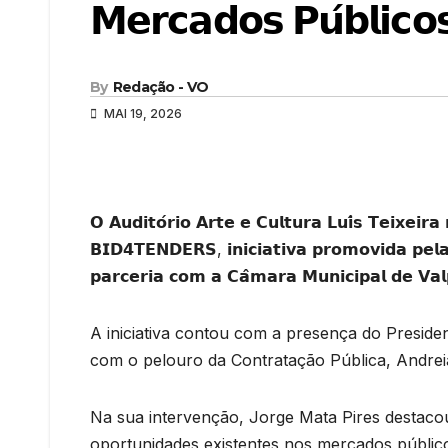
𝗠𝗲𝗿𝗰𝗮𝗱𝗼𝘀 𝗣𝘂́𝗯𝗹𝗶𝗰𝗼
By
Redação - VO
MAI 19, 2026
𝗢 𝗔𝘂𝗱𝗶𝘁𝗼́𝗿𝗶𝗼 𝗔𝗿𝘁𝗲 𝗲 𝗖𝘂𝗹𝘁𝘂𝗿𝗮 𝗟𝘂𝗶́𝘀 𝗧𝗲𝗶𝘅𝗲
𝗕𝗜𝗗𝟰𝗧𝗘𝗡𝗗𝗘𝗥𝗦, 𝗶𝗻𝗶𝗰𝗶𝗮𝘁𝗶𝘃𝗮 𝗽𝗿𝗼𝗺𝗼𝘃𝗶𝗱𝗮 𝗽𝗲𝗹
𝗽𝗮𝗿𝗰𝗲𝗿𝗶𝗮 𝗰𝗼𝗺 𝗮 𝗖𝗮̂𝗺𝗮𝗿𝗮 𝗠𝘂𝗻𝗶𝗰𝗶𝗽𝗮𝗹 𝗱𝗲 𝗩
A iniciativa contou com a presença do Preside
com o pelouro da Contratação Pública, Andre
Na sua intervenção, Jorge Mata Pires destaco
oportunidades existentes nos mercados público