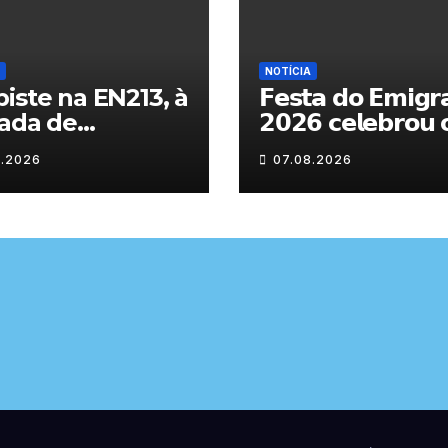
NOTÍCIA
iste na EN213, à
𝗙𝗲𝘀𝘁𝗮 𝗱𝗼 𝗘𝗺𝗶𝗴𝗿
ada de
𝟮𝟬𝟮𝟲 𝗰𝗲𝗹𝗲𝗯𝗿𝗼𝘂 
randelo
𝗿𝗲𝗲𝗻𝗰𝗼𝗻𝘁𝗿𝗼 𝗲 𝗼𝘀
8.2026
07.08.2026
𝗹𝗮𝗰̧𝗼𝘀 𝗾𝘂𝗲 𝘂𝗻𝗲
𝗠𝘂𝗿𝗰̧𝗮