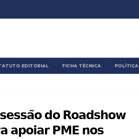
TATUTO EDITORIAL
FICHA TÉCNICA
POLÍTICA
 𝘀𝗲𝘀𝘀𝗮̃𝗼 𝗱𝗼 𝗥𝗼𝗮𝗱𝘀𝗵𝗼𝘄
 𝗮𝗽𝗼𝗶𝗮𝗿 𝗣𝗠𝗘 𝗻𝗼𝘀