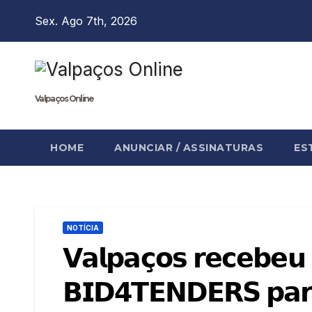
Skip
Sex. Ago 7th, 2026
to
content
Valpaços Online
HOME
ANUNCIAR / ASSINATURAS
ES
NOTÍCIA
𝗩𝗮𝗹𝗽𝗮𝗰̧𝗼𝘀 𝗿𝗲𝗰𝗲𝗯𝗲
𝗕𝗜𝗗𝟰𝗧𝗘𝗡𝗗𝗘𝗥𝗦 𝗽𝗮𝗿