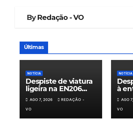
By
Redação - VO
Últimas
NOTÍCIA
NOTÍCIA
Despiste de viatura
Desp
ligeira na EN206
à en
junto ao
Vila
AGO 7, 2026
REDAÇÃO -
AGO 7
cruzamento Fornos
do Pinhal
VO
VO