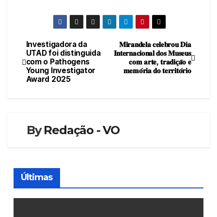
Investigadora da
𝐌𝐢𝐫𝐚𝐧𝐝𝐞𝐥𝐚 𝐜𝐞𝐥𝐞𝐛𝐫𝐨𝐮 𝐃𝐢𝐚
Navegação
UTAD foi distinguida
𝐈𝐧𝐭𝐞𝐫𝐧𝐚𝐜𝐢𝐨𝐧𝐚𝐥 𝐝𝐨𝐬 𝐌𝐮𝐬𝐞𝐮𝐬
com o Pathogens
𝐜𝐨𝐦 𝐚𝐫𝐭𝐞, 𝐭𝐫𝐚𝐝𝐢𝐜̧𝐚̃𝐨 𝐞
de
Young Investigator
𝐦𝐞𝐦𝐨́𝐫𝐢𝐚 𝐝𝐨 𝐭𝐞𝐫𝐫𝐢𝐭𝐨́𝐫𝐢𝐨
Award 2025
artigos
By
Redação - VO
Últimas