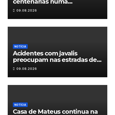
centenárias numa
homenagem a um século de
09.08.2026
histórias
NOTÍCIA
Acidentes com javalis
preocupam nas estradas de
Trás-os-Montes
09.08.2026
NOTÍCIA
Casa de Mateus continua na