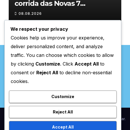
corrida das Novas 7
Maravilhas de Portugal
08.08.2026
We respect your privacy
Cookies help us improve your experience,
deliver personalized content, and analyze
traffic. You can choose which cookies to allow
by clicking
Customize
. Click
Accept All
to
consent or
Reject All
to decline non-essential
Valpaços Online
cookies.
Customize
Reject All
Proudly powered by WordPress
|
Theme:
Newsup
by
Themeansar
.
Accept All