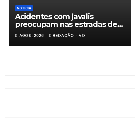
NOTÍCIA
Acidentes com javalis
preocupam nas estradas de
Trás-os-Montes
AGO 9, 2026
REDAÇÃO - VO