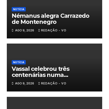
NOTÍCIA
Némanus alegra Carrazedo
de Montenegro
AGO 9, 2026
REDAÇÃO - VO
NOTÍCIA
Vassal celebrou três
centenárias numa
homenagem a um século de
AGO 9, 2026
REDAÇÃO - VO
histórias