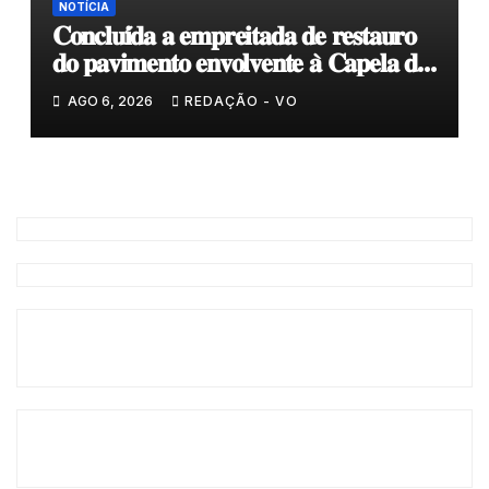
NOTÍCIA
𝐂𝐨𝐧𝐜𝐥𝐮𝐢́𝐝𝐚 𝐚 𝐞𝐦𝐩𝐫𝐞𝐢𝐭𝐚𝐝𝐚 𝐝𝐞 𝐫𝐞𝐬𝐭𝐚𝐮𝐫𝐨
𝐝𝐨 𝐩𝐚𝐯𝐢𝐦𝐞𝐧𝐭𝐨 𝐞𝐧𝐯𝐨𝐥𝐯𝐞𝐧𝐭𝐞 𝐚̀ 𝐂𝐚𝐩𝐞𝐥𝐚 𝐝𝐞
𝐂𝐨𝐯𝐚𝐬
AGO 6, 2026
REDAÇÃO - VO