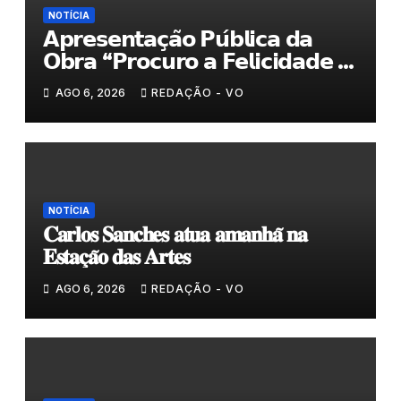
NOTÍCIA
𝗔𝗽𝗿𝗲𝘀𝗲𝗻𝘁𝗮𝗰̧𝗮̃𝗼 𝗣𝘂́𝗯𝗹𝗶𝗰𝗮 𝗱𝗮
𝗢𝗯𝗿𝗮 “𝗣𝗿𝗼𝗰𝘂𝗿𝗼 𝗮 𝗙𝗲𝗹𝗶𝗰𝗶𝗱𝗮𝗱𝗲 𝗲
𝗲𝗹𝗮 𝗺𝗼𝗿𝗮 𝗰𝗼𝗺𝗶𝗴𝗼”
AGO 6, 2026
REDAÇÃO - VO
NOTÍCIA
𝐂𝐚𝐫𝐥𝐨𝐬 𝐒𝐚𝐧𝐜𝐡𝐞𝐬 𝐚𝐭𝐮𝐚 𝐚𝐦𝐚𝐧𝐡𝐚̃ 𝐧𝐚
𝐄𝐬𝐭𝐚𝐜̧𝐚̃𝐨 𝐝𝐚𝐬 𝐀𝐫𝐭𝐞𝐬
AGO 6, 2026
REDAÇÃO - VO