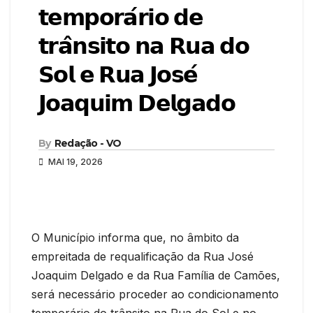
𝘁𝗲𝗺𝗽𝗼𝗿𝗮́𝗿𝗶𝗼 𝗱𝗲
𝘁𝗿𝗮̂𝗻𝘀𝗶𝘁𝗼 𝗻𝗮 𝗥𝘂𝗮 𝗱𝗼
𝗦𝗼𝗹 𝗲 𝗥𝘂𝗮 𝗝𝗼𝘀𝗲́
𝗝𝗼𝗮𝗾𝘂𝗶𝗺 𝗗𝗲𝗹𝗴𝗮𝗱𝗼
By
Redação - VO
MAI 19, 2026
O Município informa que, no âmbito da
empreitada de requalificação da Rua José
Joaquim Delgado e da Rua Família de Camões,
será necessário proceder ao condicionamento
temporário do trânsito na Rua do Sol e no