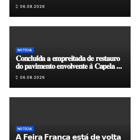
06.08.2026
NOTÍCIA
𝐂𝐨𝐧𝐜𝐥𝐮𝐢́𝐝𝐚 𝐚 𝐞𝐦𝐩𝐫𝐞𝐢𝐭𝐚𝐝𝐚 𝐝𝐞 𝐫𝐞𝐬𝐭𝐚𝐮𝐫𝐨
𝐝𝐨 𝐩𝐚𝐯𝐢𝐦𝐞𝐧𝐭𝐨 𝐞𝐧𝐯𝐨𝐥𝐯𝐞𝐧𝐭𝐞 𝐚̀ 𝐂𝐚𝐩𝐞𝐥𝐚 𝐝𝐞
𝐂𝐨𝐯𝐚𝐬
06.08.2026
NOTÍCIA
𝗔 𝗙𝗲𝗶𝗿𝗮 𝗙𝗿𝗮𝗻𝗰𝗮 𝗲𝘀𝘁𝗮́ 𝗱𝗲 𝘃𝗼𝗹𝘁𝗮