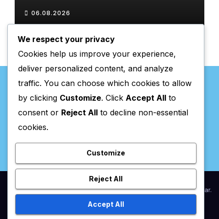
06.08.2026
We respect your privacy
Cookies help us improve your experience,
deliver personalized content, and analyze
traffic. You can choose which cookies to allow
by clicking
Customize
. Click
Accept All
to
consent or
Reject All
to decline non-essential
Valpaços Online
cookies.
Customize
Reject All
Proudly powered by WordPress
|
Theme:
Newsup
by
Themeansar
.
Accept All
Home
Anunciar / Assinaturas
Estatuto Editorial
Ficha Técnica