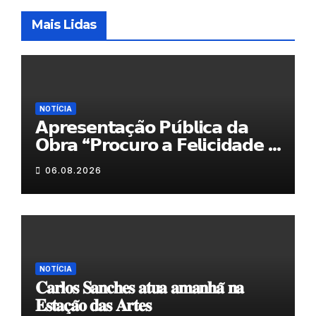
Mais Lidas
NOTÍCIA
𝗔𝗽𝗿𝗲𝘀𝗲𝗻𝘁𝗮𝗰̧𝗮̃𝗼 𝗣𝘂́𝗯𝗹𝗶𝗰𝗮 𝗱𝗮
𝗢𝗯𝗿𝗮 “𝗣𝗿𝗼𝗰𝘂𝗿𝗼 𝗮 𝗙𝗲𝗹𝗶𝗰𝗶𝗱𝗮𝗱𝗲 𝗲
𝗲𝗹𝗮 𝗺𝗼𝗿𝗮 𝗰𝗼𝗺𝗶𝗴𝗼”
06.08.2026
NOTÍCIA
𝐂𝐚𝐫𝐥𝐨𝐬 𝐒𝐚𝐧𝐜𝐡𝐞𝐬 𝐚𝐭𝐮𝐚 𝐚𝐦𝐚𝐧𝐡𝐚̃ 𝐧𝐚
𝐄𝐬𝐭𝐚𝐜̧𝐚̃𝐨 𝐝𝐚𝐬 𝐀𝐫𝐭𝐞𝐬