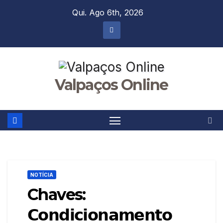
Skip
Qui. Ago 6th, 2026
to
content
Valpaços Online
NOTÍCIA
Chaves:
𝗖𝗼𝗻𝗱𝗶𝗰𝗶𝗼𝗻𝗮𝗺𝗲𝗻𝘁𝗼