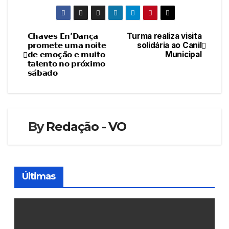
𝗖𝗵𝗮𝘃𝗲𝘀 𝗘𝗻’𝗗𝗮𝗻𝗰̧𝗮
Turma realiza visita
Navegação
𝗽𝗿𝗼𝗺𝗲𝘁𝗲 𝘂𝗺𝗮 𝗻𝗼𝗶𝘁𝗲
solidária ao Canil
𝗱𝗲 𝗲𝗺𝗼𝗰̧𝗮̃𝗼 𝗲 𝗺𝘂𝗶𝘁𝗼
Municipal
de
𝘁𝗮𝗹𝗲𝗻𝘁𝗼 𝗻𝗼 𝗽𝗿𝗼́𝘅𝗶𝗺𝗼
𝘀𝗮́𝗯𝗮𝗱𝗼
artigos
By
Redação - VO
Últimas