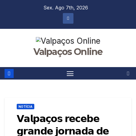
Skip
Sex. Ago 7th, 2026
to
content
Valpaços Online
NOTÍCIA
𝗩𝗮𝗹𝗽𝗮𝗰̧𝗼𝘀 𝗿𝗲𝗰𝗲𝗯𝗲
𝗴𝗿𝗮𝗻𝗱𝗲 𝗷𝗼𝗿𝗻𝗮𝗱𝗮 𝗱𝗲