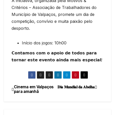
A iniciativa, organizada pela Motivos &
Critérios – Associação de Trabalhadores do
Município de Valpaços, promete um dia de
competição, convívio e muita paixão pelo
desporto.
Início dos jogos: 10h00
𝗖𝗼𝗻𝘁𝗮𝗺𝗼𝘀 𝗰𝗼𝗺 𝗼 𝗮𝗽𝗼𝗶𝗼 𝗱𝗲 𝘁𝗼𝗱𝗼𝘀 𝗽𝗮𝗿𝗮
𝘁𝗼𝗿𝗻𝗮𝗿 𝗲𝘀𝘁𝗲 𝗲𝘃𝗲𝗻𝘁𝗼 𝗮𝗶𝗻𝗱𝗮 𝗺𝗮𝗶𝘀 𝗲𝘀𝗽𝗲𝗰𝗶𝗮𝗹!
Cinema em Valpaços
𝐃𝐢𝐚 𝐌𝐮𝐧𝐝𝐢𝐚𝐥 𝐝𝐚 𝐀𝐛𝐞𝐥𝐡𝐚
Navegação
para amanhã
de
artigos