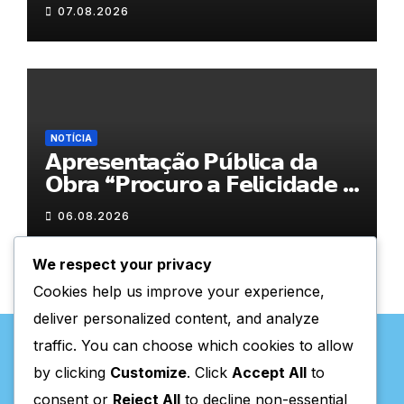
07.08.2026
NOTÍCIA
𝗔𝗽𝗿𝗲𝘀𝗲𝗻𝘁𝗮𝗰̧𝗮̃𝗼 𝗣𝘂́𝗯𝗹𝗶𝗰𝗮 𝗱𝗮
𝗢𝗯𝗿𝗮 “𝗣𝗿𝗼𝗰𝘂𝗿𝗼 𝗮 𝗙𝗲𝗹𝗶𝗰𝗶𝗱𝗮𝗱𝗲 𝗲
𝗲𝗹𝗮 𝗺𝗼𝗿𝗮 𝗰𝗼𝗺𝗶𝗴𝗼”
06.08.2026
We respect your privacy
Cookies help us improve your experience,
deliver personalized content, and analyze
traffic. You can choose which cookies to allow
by clicking
Customize
. Click
Accept All
to
consent or
Reject All
to decline non-essential