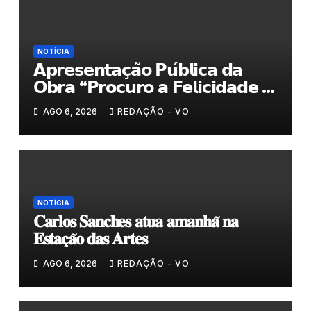
NOTÍCIA
𝗔𝗽𝗿𝗲𝘀𝗲𝗻𝘁𝗮𝗰̧𝗮̃𝗼 𝗣𝘂́𝗯𝗹𝗶𝗰𝗮 𝗱𝗮
𝗢𝗯𝗿𝗮 “𝗣𝗿𝗼𝗰𝘂𝗿𝗼 𝗮 𝗙𝗲𝗹𝗶𝗰𝗶𝗱𝗮𝗱𝗲 𝗲
𝗲𝗹𝗮 𝗺𝗼𝗿𝗮 𝗰𝗼𝗺𝗶𝗴𝗼”
AGO 6, 2026
REDAÇÃO - VO
NOTÍCIA
𝐂𝐚𝐫𝐥𝐨𝐬 𝐒𝐚𝐧𝐜𝐡𝐞𝐬 𝐚𝐭𝐮𝐚 𝐚𝐦𝐚𝐧𝐡𝐚̃ 𝐧𝐚
𝐄𝐬𝐭𝐚𝐜̧𝐚̃𝐨 𝐝𝐚𝐬 𝐀𝐫𝐭𝐞𝐬
AGO 6, 2026
REDAÇÃO - VO