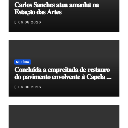
𝐂𝐚𝐫𝐥𝐨𝐬 𝐒𝐚𝐧𝐜𝐡𝐞𝐬 𝐚𝐭𝐮𝐚 𝐚𝐦𝐚𝐧𝐡𝐚̃ 𝐧𝐚
𝐄𝐬𝐭𝐚𝐜̧𝐚̃𝐨 𝐝𝐚𝐬 𝐀𝐫𝐭𝐞𝐬
06.08.2026
NOTÍCIA
𝐂𝐨𝐧𝐜𝐥𝐮𝐢́𝐝𝐚 𝐚 𝐞𝐦𝐩𝐫𝐞𝐢𝐭𝐚𝐝𝐚 𝐝𝐞 𝐫𝐞𝐬𝐭𝐚𝐮𝐫𝐨
𝐝𝐨 𝐩𝐚𝐯𝐢𝐦𝐞𝐧𝐭𝐨 𝐞𝐧𝐯𝐨𝐥𝐯𝐞𝐧𝐭𝐞 𝐚̀ 𝐂𝐚𝐩𝐞𝐥𝐚 𝐝𝐞
𝐂𝐨𝐯𝐚𝐬
06.08.2026