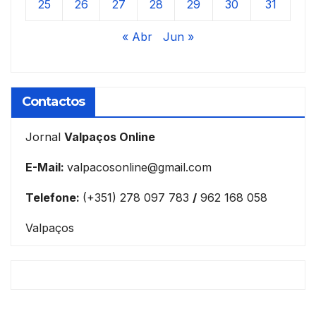
25
26
27
28
29
30
31
« Abr
Jun »
Contactos
Jornal
Valpaços Online
E-Mail:
valpacosonline@gmail.com
Telefone:
(+351) 278 097 783
/
962 168 058
Valpaços