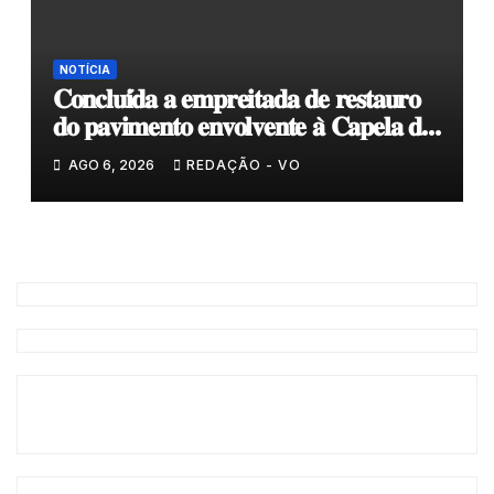
NOTÍCIA
𝐂𝐨𝐧𝐜𝐥𝐮𝐢́𝐝𝐚 𝐚 𝐞𝐦𝐩𝐫𝐞𝐢𝐭𝐚𝐝𝐚 𝐝𝐞 𝐫𝐞𝐬𝐭𝐚𝐮𝐫𝐨
𝐝𝐨 𝐩𝐚𝐯𝐢𝐦𝐞𝐧𝐭𝐨 𝐞𝐧𝐯𝐨𝐥𝐯𝐞𝐧𝐭𝐞 𝐚̀ 𝐂𝐚𝐩𝐞𝐥𝐚 𝐝𝐞
𝐂𝐨𝐯𝐚𝐬
AGO 6, 2026
REDAÇÃO - VO