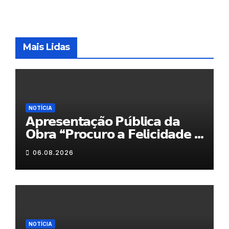
Mais Lidas
NOTÍCIA
𝗔𝗽𝗿𝗲𝘀𝗲𝗻𝘁𝗮𝗰̧𝗮̃𝗼 𝗣𝘂́𝗯𝗹𝗶𝗰𝗮 𝗱𝗮
𝗢𝗯𝗿𝗮 “𝗣𝗿𝗼𝗰𝘂𝗿𝗼 𝗮 𝗙𝗲𝗹𝗶𝗰𝗶𝗱𝗮𝗱𝗲 𝗲
𝗲𝗹𝗮 𝗺𝗼𝗿𝗮 𝗰𝗼𝗺𝗶𝗴𝗼”
06.08.2026
NOTÍCIA