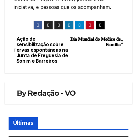
iniciativa, e pessoas que os acompanham.
Ação de
𝐃𝐢𝐚 𝐌𝐮𝐧𝐝𝐢𝐚𝐥 𝐝𝐨 𝐌𝐞́𝐝𝐢𝐜𝐨 𝐝𝐞
Navegação
sensibilização sobre
𝐅𝐚𝐦𝛊́𝐥𝐢𝐚
ervas espontâneas na
de
Junta de Freguesia de
Sonim e Barreiros
artigos
By
Redação - VO
Últimas