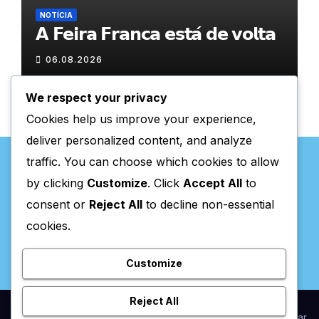
NOTÍCIA
𝗔 𝗙𝗲𝗶𝗿𝗮 𝗙𝗿𝗮𝗻𝗰𝗮 𝗲𝘀𝘁𝗮́ 𝗱𝗲 𝘃𝗼𝗹𝘁𝗮
06.08.2026
We respect your privacy
Cookies help us improve your experience,
deliver personalized content, and analyze
traffic. You can choose which cookies to allow
by clicking
Customize
. Click
Accept All
to
consent or
Reject All
to decline non-essential
Valpaços Online
cookies.
Customize
Reject All
Proudly powered by WordPress
|
Theme:
Newsup
by
Themeansar
.