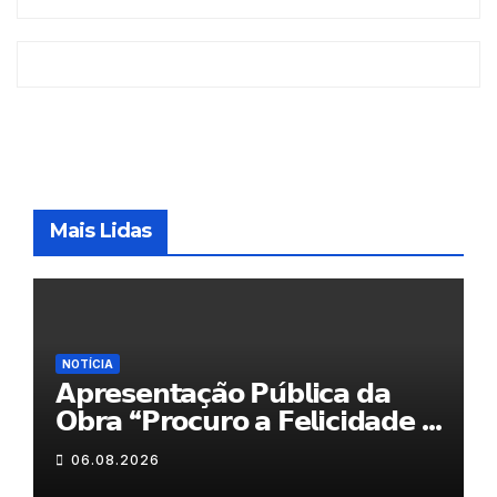
Mais Lidas
NOTÍCIA
𝗔𝗽𝗿𝗲𝘀𝗲𝗻𝘁𝗮𝗰̧𝗮̃𝗼 𝗣𝘂́𝗯𝗹𝗶𝗰𝗮 𝗱𝗮
𝗢𝗯𝗿𝗮 “𝗣𝗿𝗼𝗰𝘂𝗿𝗼 𝗮 𝗙𝗲𝗹𝗶𝗰𝗶𝗱𝗮𝗱𝗲 𝗲
𝗲𝗹𝗮 𝗺𝗼𝗿𝗮 𝗰𝗼𝗺𝗶𝗴𝗼”
06.08.2026