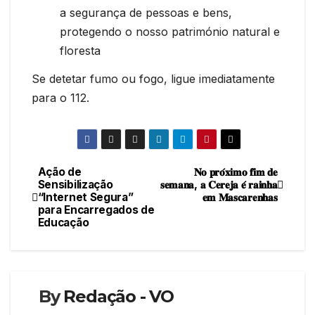
a segurança de pessoas e bens,
protegendo o nosso património natural e
floresta
Se detetar fumo ou fogo, ligue imediatamente
para o 112.
Ação de
𝐍𝐨 𝐩𝐫𝐨́𝐱𝐢𝐦𝐨 𝐟𝐢𝐦 𝐝𝐞
Navegação
Sensibilização
𝐬𝐞𝐦𝐚𝐧𝐚, 𝐚 𝐂𝐞𝐫𝐞𝐣𝐚 𝐞́ 𝐫𝐚𝐢𝐧𝐡𝐚
“Internet Segura”
𝐞𝐦 𝐌𝐚𝐬𝐜𝐚𝐫𝐞𝐧𝐡𝐚𝐬
de
para Encarregados de
Educação
artigos
By
Redação - VO