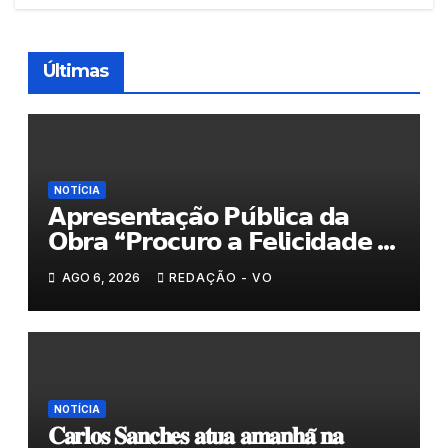
Últimas
NOTÍCIA
𝗔𝗽𝗿𝗲𝘀𝗲𝗻𝘁𝗮𝗰̧𝗮̃𝗼 𝗣𝘂́𝗯𝗹𝗶𝗰𝗮 𝗱𝗮
𝗢𝗯𝗿𝗮 “𝗣𝗿𝗼𝗰𝘂𝗿𝗼 𝗮 𝗙𝗲𝗹𝗶𝗰𝗶𝗱𝗮𝗱𝗲 𝗲
𝗲𝗹𝗮 𝗺𝗼𝗿𝗮 𝗰𝗼𝗺𝗶𝗴𝗼”
AGO 6, 2026
REDAÇÃO - VO
NOTÍCIA
𝐂𝐚𝐫𝐥𝐨𝐬 𝐒𝐚𝐧𝐜𝐡𝐞𝐬 𝐚𝐭𝐮𝐚 𝐚𝐦𝐚𝐧𝐡𝐚̃ 𝐧𝐚