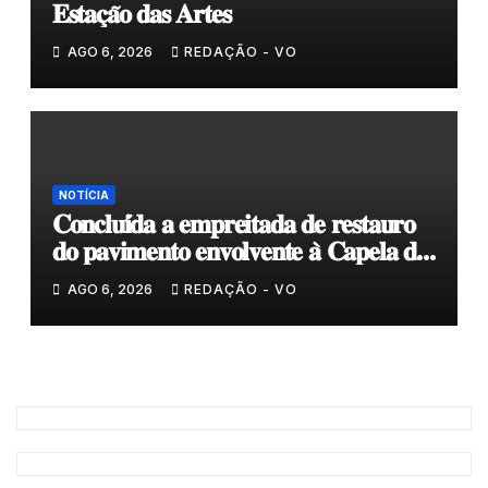
𝐄𝐬𝐭𝐚𝐜̧𝐚̃𝐨 𝐝𝐚𝐬 𝐀𝐫𝐭𝐞𝐬
AGO 6, 2026
REDAÇÃO - VO
NOTÍCIA
𝐂𝐨𝐧𝐜𝐥𝐮𝐢́𝐝𝐚 𝐚 𝐞𝐦𝐩𝐫𝐞𝐢𝐭𝐚𝐝𝐚 𝐝𝐞 𝐫𝐞𝐬𝐭𝐚𝐮𝐫𝐨
𝐝𝐨 𝐩𝐚𝐯𝐢𝐦𝐞𝐧𝐭𝐨 𝐞𝐧𝐯𝐨𝐥𝐯𝐞𝐧𝐭𝐞 𝐚̀ 𝐂𝐚𝐩𝐞𝐥𝐚 𝐝𝐞
𝐂𝐨𝐯𝐚𝐬
AGO 6, 2026
REDAÇÃO - VO