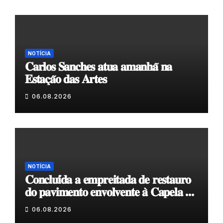
NOTÍCIA
𝐂𝐚𝐫𝐥𝐨𝐬 𝐒𝐚𝐧𝐜𝐡𝐞𝐬 𝐚𝐭𝐮𝐚 𝐚𝐦𝐚𝐧𝐡𝐚̃ 𝐧𝐚
𝐄𝐬𝐭𝐚𝐜̧𝐚̃𝐨 𝐝𝐚𝐬 𝐀𝐫𝐭𝐞𝐬
06.08.2026
NOTÍCIA
𝐂𝐨𝐧𝐜𝐥𝐮𝐢́𝐝𝐚 𝐚 𝐞𝐦𝐩𝐫𝐞𝐢𝐭𝐚𝐝𝐚 𝐝𝐞 𝐫𝐞𝐬𝐭𝐚𝐮𝐫𝐨
𝐝𝐨 𝐩𝐚𝐯𝐢𝐦𝐞𝐧𝐭𝐨 𝐞𝐧𝐯𝐨𝐥𝐯𝐞𝐧𝐭𝐞 𝐚̀ 𝐂𝐚𝐩𝐞𝐥𝐚 𝐝𝐞
𝐂𝐨𝐯𝐚𝐬
06.08.2026