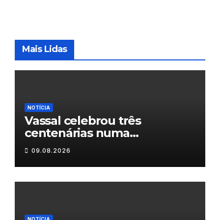
Mais Lidas
NOTÍCIA
Vassal celebrou três
centenárias numa
homenagem a um século de
09.08.2026
histórias
NOTÍCIA