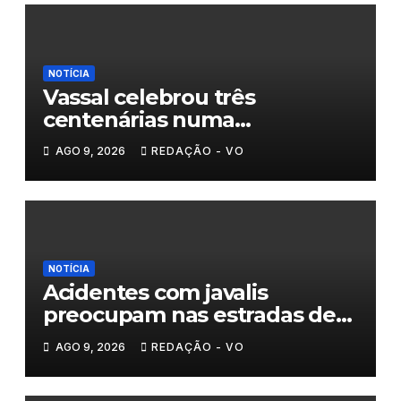
NOTÍCIA
Vassal celebrou três
centenárias numa
homenagem a um século de
AGO 9, 2026
REDAÇÃO - VO
histórias
NOTÍCIA
Acidentes com javalis
preocupam nas estradas de
Trás-os-Montes
AGO 9, 2026
REDAÇÃO - VO