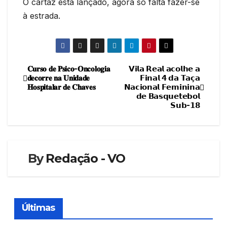
O cartaz está lançado, agora só falta fazer-se
à estrada.
𝐂𝐮𝐫𝐬𝐨 𝐝𝐞 𝐏𝐬𝐢𝐜𝐨-𝐎𝐧𝐜𝐨𝐥𝐨𝐠𝐢𝐚
𝗩𝗶𝗹𝗮 𝗥𝗲𝗮𝗹 𝗮𝗰𝗼𝗹𝗵𝗲 𝗮
Navegação
𝐝𝐞𝐜𝐨𝐫𝐫𝐞 𝐧𝐚 𝐔𝐧𝐢𝐝𝐚𝐝𝐞
𝗙𝗶𝗻𝗮𝗹 𝟰 𝗱𝗮 𝗧𝗮𝗰̧𝗮
𝐇𝐨𝐬𝐩𝐢𝐭𝐚𝐥𝐚𝐫 𝐝𝐞 𝐂𝐡𝐚𝐯𝐞𝐬
𝗡𝗮𝗰𝗶𝗼𝗻𝗮𝗹 𝗙𝗲𝗺𝗶𝗻𝗶𝗻𝗮
de
𝗱𝗲 𝗕𝗮𝘀𝗾𝘂𝗲𝘁𝗲𝗯𝗼𝗹
𝗦𝘂𝗯-𝟭𝟴
artigos
By
Redação - VO
Últimas