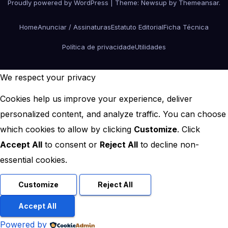
Proudly powered by WordPress
|
Theme:
Newsup
by
Themeansar
.
Home
Anunciar / Assinaturas
Estatuto Editorial
Ficha Técnica
Política de privacidade
Utilidades
We respect your privacy
Cookies help us improve your experience, deliver
personalized content, and analyze traffic. You can choose
which cookies to allow by clicking
Customize
. Click
Accept All
to consent or
Reject All
to decline non-
essential cookies.
Customize
Reject All
Accept All
Powered by