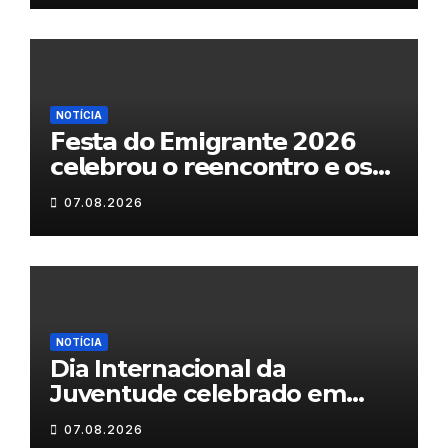
NOTÍCIA
𝗙𝗲𝘀𝘁𝗮 𝗱𝗼 𝗘𝗺𝗶𝗴𝗿𝗮𝗻𝘁𝗲 𝟮𝟬𝟮𝟲
𝗰𝗲𝗹𝗲𝗯𝗿𝗼𝘂 𝗼 𝗿𝗲𝗲𝗻𝗰𝗼𝗻𝘁𝗿𝗼 𝗲 𝗼𝘀
𝗹𝗮𝗰̧𝗼𝘀 𝗾𝘂𝗲 𝘂𝗻𝗲𝗺 𝗠𝘂𝗿𝗰̧𝗮
07.08.2026
NOTÍCIA
Dia Internacional da
Juventude celebrado em
Chaves com atividades
07.08.2026
gratuitas