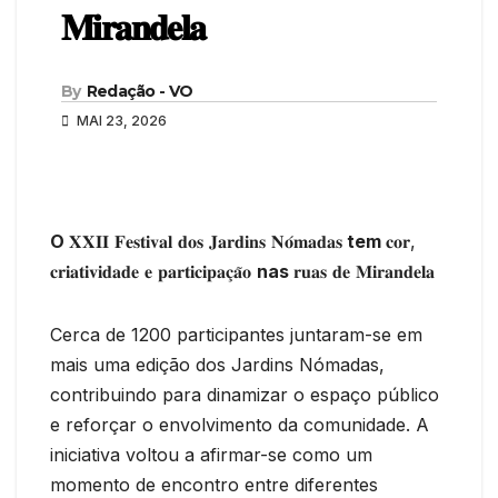
𝐌𝐢𝐫𝐚𝐧𝐝𝐞𝐥𝐚
By
Redação - VO
MAI 23, 2026
O
𝐗𝐗𝐈𝐈 𝐅𝐞𝐬𝐭𝐢𝐯𝐚𝐥 𝐝𝐨𝐬 𝐉𝐚𝐫𝐝𝐢𝐧𝐬 𝐍𝐨́𝐦𝐚𝐝𝐚𝐬
tem
𝐜𝐨𝐫,
𝐜𝐫𝐢𝐚𝐭𝐢𝐯𝐢𝐝𝐚𝐝𝐞 𝐞 𝐩𝐚𝐫𝐭𝐢𝐜𝐢𝐩𝐚𝐜̧𝐚̃𝐨
nas
𝐫𝐮𝐚𝐬 𝐝𝐞 𝐌𝐢𝐫𝐚𝐧𝐝𝐞𝐥𝐚
Cerca de 1200 participantes juntaram-se em
mais uma edição dos Jardins Nómadas,
contribuindo para dinamizar o espaço público
e reforçar o envolvimento da comunidade. A
iniciativa voltou a afirmar-se como um
momento de encontro entre diferentes