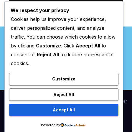
We respect your privacy
Cookies help us improve your experience,
deliver personalized content, and analyze
traffic. You can choose which cookies to allow
by clicking
Customize
. Click
Accept All
to
consent or
Reject All
to decline non-essential
Valpaços Online
cookies.
Customize
Reject All
Proudly powered by WordPress
|
Theme:
Newsup
by
Themeansar
.
Accept All
Home
Anunciar / Assinaturas
Estatuto Editorial
Ficha Técnica
Powered by
Política de privacidade
Utilidades