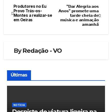
Produtores no Eu
“𝗗𝗮𝗿 𝗔𝗹𝗲𝗴𝗿𝗶𝗮 𝗮𝗼𝘀
Navegação
Provo Trás-os-
𝗔𝗻𝗼𝘀” 𝗽𝗿𝗼𝗺𝗲𝘁𝗲 𝘂𝗺𝗮
Montes a realizar-se
𝘁𝗮𝗿𝗱𝗲 𝗰𝗵𝗲𝗶𝗮 𝗱𝗲
de
em Oeiras
𝗺𝘂́𝘀𝗶𝗰𝗮 𝗲 𝗮𝗻𝗶𝗺𝗮𝗰̧𝗮̃𝗼
𝗮𝗺𝗮𝗻𝗵𝗮̃
artigos
By
Redação - VO
Últimas
NOTÍCIA
Despiste de viatura ligeira na