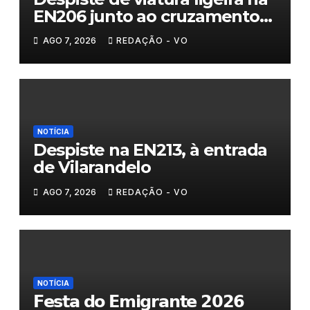
EN206 junto ao cruzamento
Fornos do Pinhal
AGO 7, 2026
REDAÇÃO - VO
NOTÍCIA
Despiste na EN213, à entrada
de Vilarandelo
AGO 7, 2026
REDAÇÃO - VO
NOTÍCIA
𝗙𝗲𝘀𝘁𝗮 𝗱𝗼 𝗘𝗺𝗶𝗴𝗿𝗮𝗻𝘁𝗲 𝟮𝟬𝟮𝟲