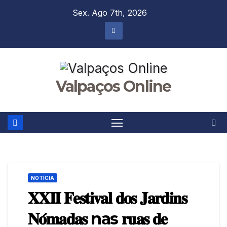
Skip
Sex. Ago 7th, 2026
to
content
Valpaços Online
NOTÍCIA
𝐗𝐗𝐈𝐈 𝐅𝐞𝐬𝐭𝐢𝐯𝐚𝐥 𝐝𝐨𝐬 𝐉𝐚𝐫𝐝𝐢𝐧𝐬
𝐍𝐨́𝐦𝐚𝐝𝐚𝐬 nas 𝐫𝐮𝐚𝐬 𝐝𝐞