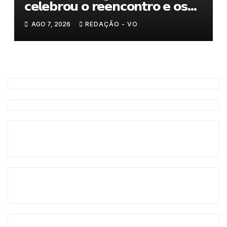
𝗰𝗲𝗹𝗲𝗯𝗿𝗼𝘂 𝗼 𝗿𝗲𝗲𝗻𝗰𝗼𝗻𝘁𝗿𝗼 𝗲 𝗼𝘀
𝗹𝗮𝗰̧𝗼𝘀 𝗾𝘂𝗲 𝘂𝗻𝗲𝗺 𝗠𝘂𝗿𝗰̧𝗮
AGO 7, 2026
REDAÇÃO - VO