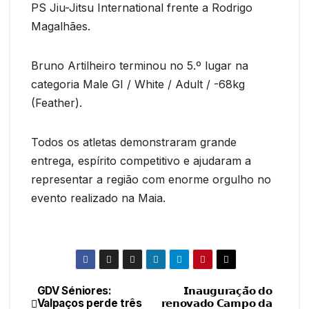
PS Jiu-Jitsu International frente a Rodrigo
Magalhães.
Bruno Artilheiro terminou no 5.º lugar na
categoria Male GI / White / Adult / -68kg
(Feather).
Todos os atletas demonstraram grande
entrega, espírito competitivo e ajudaram a
representar a região com enorme orgulho no
evento realizado na Maia.
GDV Séniores:
𝗜𝗻𝗮𝘂𝗴𝘂𝗿𝗮𝗰̧𝗮̃𝗼 𝗱𝗼
Navegação
Valpaços perde três
𝗿𝗲𝗻𝗼𝘃𝗮𝗱𝗼 𝗖𝗮𝗺𝗽𝗼 𝗱𝗮