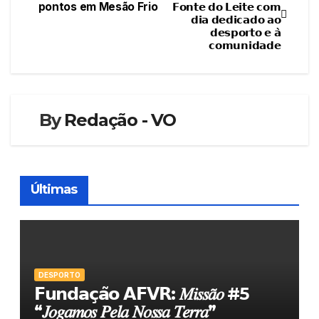
pontos em Mesão Frio
𝗙𝗼𝗻𝘁𝗲 𝗱𝗼 𝗟𝗲𝗶𝘁𝗲 𝗰𝗼𝗺
de
𝗱𝗶𝗮 𝗱𝗲𝗱𝗶𝗰𝗮𝗱𝗼 𝗮𝗼
𝗱𝗲𝘀𝗽𝗼𝗿𝘁𝗼 𝗲 𝗮̀
artigos
𝗰𝗼𝗺𝘂𝗻𝗶𝗱𝗮𝗱𝗲
By
Redação - VO
Últimas
DESPORTO
𝗙𝘂𝗻𝗱𝗮𝗰̧𝗮̃𝗼 𝗔𝗙𝗩𝗥: 𝑀𝑖𝑠𝑠𝑎̃𝑜 #5
“𝐽𝑜𝑔𝑎𝑚𝑜𝑠 𝑃𝑒𝑙𝑎 𝑁𝑜𝑠𝑠𝑎 𝑇𝑒𝑟𝑟𝑎”