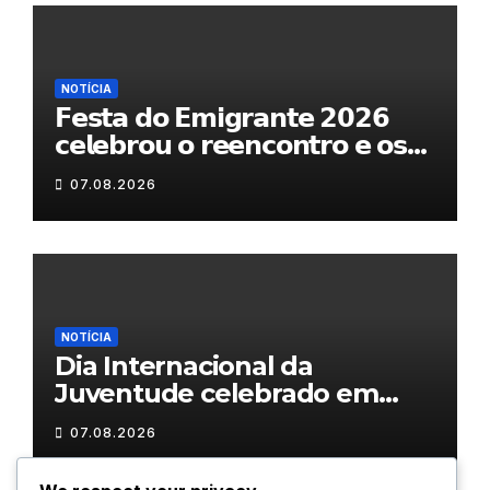
NOTÍCIA
𝗙𝗲𝘀𝘁𝗮 𝗱𝗼 𝗘𝗺𝗶𝗴𝗿𝗮𝗻𝘁𝗲 𝟮𝟬𝟮𝟲
𝗰𝗲𝗹𝗲𝗯𝗿𝗼𝘂 𝗼 𝗿𝗲𝗲𝗻𝗰𝗼𝗻𝘁𝗿𝗼 𝗲 𝗼𝘀
𝗹𝗮𝗰̧𝗼𝘀 𝗾𝘂𝗲 𝘂𝗻𝗲𝗺 𝗠𝘂𝗿𝗰̧𝗮
07.08.2026
NOTÍCIA
Dia Internacional da
Juventude celebrado em
Chaves com atividades
07.08.2026
gratuitas