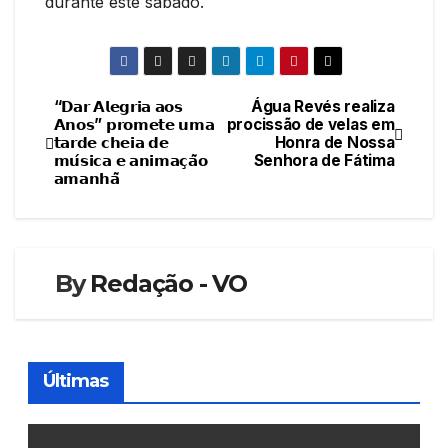
durante este sábado.
“𝗗𝗮𝗿 𝗔𝗹𝗲𝗴𝗿𝗶𝗮 𝗮𝗼𝘀
Água Revés realiza
Navegação
𝗔𝗻𝗼𝘀” 𝗽𝗿𝗼𝗺𝗲𝘁𝗲 𝘂𝗺𝗮
procissão de velas em
𝘁𝗮𝗿𝗱𝗲 𝗰𝗵𝗲𝗶𝗮 𝗱𝗲
Honra de Nossa
de
𝗺𝘂́𝘀𝗶𝗰𝗮 𝗲 𝗮𝗻𝗶𝗺𝗮𝗰̧𝗮̃𝗼
Senhora de Fátima
𝗮𝗺𝗮𝗻𝗵𝗮̃
artigos
By
Redação - VO
Últimas