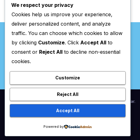
We respect your privacy
Cookies help us improve your experience,
deliver personalized content, and analyze
traffic. You can choose which cookies to allow
by clicking
Customize
. Click
Accept All
to
consent or
Reject All
to decline non-essential
Valpaços Online
cookies.
Customize
Reject All
Proudly powered by WordPress
|
Theme:
Newsup
by
Themeansar
.
Accept All
Home
Anunciar / Assinaturas
Estatuto Editorial
Ficha Técnica
Powered by
Política de privacidade
Utilidades