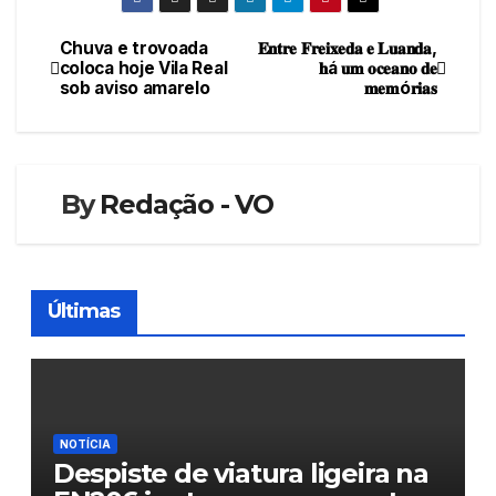
Chuva e trovoada
𝐄𝐧𝐭𝐫𝐞 𝐅𝐫𝐞𝐢𝐱𝐞𝐝𝐚 𝐞 𝐋𝐮𝐚𝐧𝐝𝐚,
Navegação
coloca hoje Vila Real
𝐡á 𝐮𝐦 𝐨𝐜𝐞𝐚𝐧𝐨 𝐝𝐞
sob aviso amarelo
𝐦𝐞𝐦ó𝐫𝐢𝐚𝐬
de
artigos
By
Redação - VO
Últimas
NOTÍCIA
Despiste de viatura ligeira na