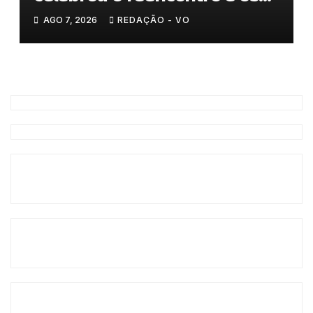
𝗹𝗮𝗰̧𝗼𝘀 𝗾𝘂𝗲 𝘂𝗻𝗲𝗺 𝗠𝘂𝗿𝗰̧𝗮
AGO 7, 2026
REDAÇÃO - VO