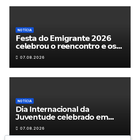
NOTÍCIA
𝗙𝗲𝘀𝘁𝗮 𝗱𝗼 𝗘𝗺𝗶𝗴𝗿𝗮𝗻𝘁𝗲 𝟮𝟬𝟮𝟲
𝗰𝗲𝗹𝗲𝗯𝗿𝗼𝘂 𝗼 𝗿𝗲𝗲𝗻𝗰𝗼𝗻𝘁𝗿𝗼 𝗲 𝗼𝘀
𝗹𝗮𝗰̧𝗼𝘀 𝗾𝘂𝗲 𝘂𝗻𝗲𝗺 𝗠𝘂𝗿𝗰̧𝗮
07.08.2026
NOTÍCIA
Dia Internacional da
Juventude celebrado em
Chaves com atividades
07.08.2026
gratuitas