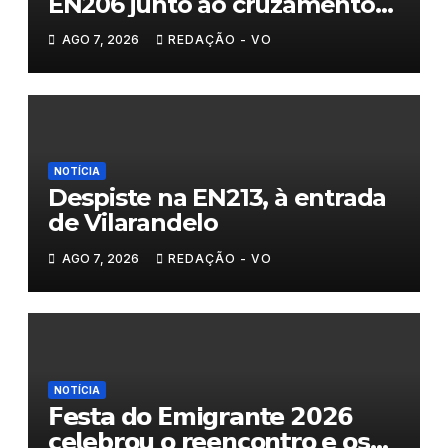
EN206 junto ao cruzamento
Fornos do Pinhal
AGO 7, 2026
REDAÇÃO - VO
NOTÍCIA
Despiste na EN213, à entrada
de Vilarandelo
AGO 7, 2026
REDAÇÃO - VO
NOTÍCIA
𝗙𝗲𝘀𝘁𝗮 𝗱𝗼 𝗘𝗺𝗶𝗴𝗿𝗮𝗻𝘁𝗲 𝟮𝟬𝟮𝟲
𝗰𝗲𝗹𝗲𝗯𝗿𝗼𝘂 𝗼 𝗿𝗲𝗲𝗻𝗰𝗼𝗻𝘁𝗿𝗼 𝗲 𝗼𝘀