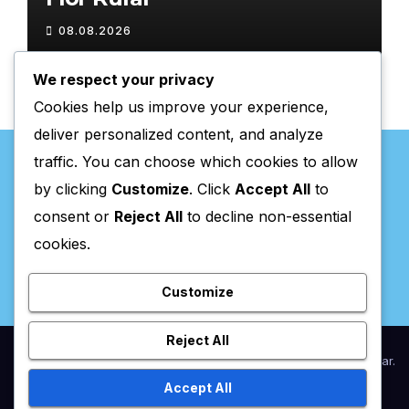
08.08.2026
We respect your privacy
Cookies help us improve your experience,
deliver personalized content, and analyze
traffic. You can choose which cookies to allow
by clicking
Customize
. Click
Accept All
to
consent or
Reject All
to decline non-essential
Valpaços Online
cookies.
Customize
Reject All
Proudly powered by WordPress
|
Theme:
Newsup
by
Themeansar
.
Accept All
Home
Anunciar / Assinaturas
Estatuto Editorial
Ficha Técnica