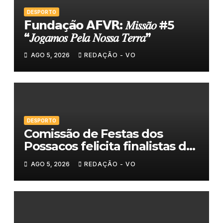
DESPORTO
𝗙𝘂𝗻𝗱𝗮𝗰̧𝗮̃𝗼 𝗔𝗙𝗩𝗥: 𝑀𝑖𝑠𝑠𝑎̃𝑜 #5
“𝐽𝑜𝑔𝑎𝑚𝑜𝑠 𝑃𝑒𝑙𝑎 𝑁𝑜𝑠𝑠𝑎 𝑇𝑒𝑟𝑟𝑎”
AGO 5, 2026
REDAÇÃO - VO
DESPORTO
Comissão de Festas dos
Possacos felicita finalistas do
Torneio de Sueca
AGO 5, 2026
REDAÇÃO - VO