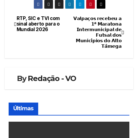
RTP, SIC e TVI com
𝗩𝗮𝗹𝗽𝗮𝗰̧𝗼𝘀 𝗿𝗲𝗰𝗲𝗯𝗲𝘂 𝗮
Navegação
sinal aberto para o
𝟭ª 𝗠𝗮𝗿𝗮𝘁𝗼𝗻𝗮
Mundial 2026
𝗜𝗻𝘁𝗲𝗿𝗺𝘂𝗻𝗶𝗰𝗶𝗽𝗮𝗹 𝗱𝗲
de
𝗙𝘂𝘁𝘀𝗮𝗹 𝗱𝗼𝘀
𝗠𝘂𝗻𝗶𝗰𝗶́𝗽𝗶𝗼𝘀 𝗱𝗼 𝗔𝗹𝘁𝗼
artigos
𝗧𝗮̂𝗺𝗲𝗴𝗮
By
Redação - VO
Últimas