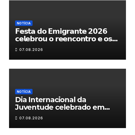
NOTÍCIA
𝗙𝗲𝘀𝘁𝗮 𝗱𝗼 𝗘𝗺𝗶𝗴𝗿𝗮𝗻𝘁𝗲 𝟮𝟬𝟮𝟲
𝗰𝗲𝗹𝗲𝗯𝗿𝗼𝘂 𝗼 𝗿𝗲𝗲𝗻𝗰𝗼𝗻𝘁𝗿𝗼 𝗲 𝗼𝘀
𝗹𝗮𝗰̧𝗼𝘀 𝗾𝘂𝗲 𝘂𝗻𝗲𝗺 𝗠𝘂𝗿𝗰̧𝗮
07.08.2026
NOTÍCIA
Dia Internacional da
Juventude celebrado em
Chaves com atividades
07.08.2026
gratuitas