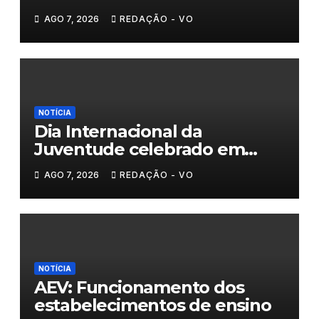
𝗹𝗮𝗰̧𝗼𝘀 𝗾𝘂𝗲 𝘂𝗻𝗲𝗺 𝗠𝘂𝗿𝗰̧𝗮
AGO 7, 2026
REDAÇÃO - VO
NOTÍCIA
Dia Internacional da
Juventude celebrado em
Chaves com atividades
AGO 7, 2026
REDAÇÃO - VO
gratuitas
NOTÍCIA
AEV: Funcionamento dos
estabelecimentos de ensino