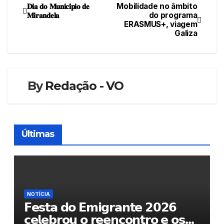
𝐃𝐢𝐚 𝐝𝐨 𝐌𝐮𝐧𝐢𝐜𝐢́𝐩𝐢𝐨 𝐝𝐞
Mobilidade no âmbito
Navegação
𝐌𝐢𝐫𝐚𝐧𝐝𝐞𝐥𝐚
do programa
ERASMUS+, viagem
de
Galiza
artigos
By
Redação - VO
Últimas
NOTÍCIA
𝗙𝗲𝘀𝘁𝗮 𝗱𝗼 𝗘𝗺𝗶𝗴𝗿𝗮𝗻𝘁𝗲 𝟮𝟬𝟮𝟲
𝗰𝗲𝗹𝗲𝗯𝗿𝗼𝘂 𝗼 𝗿𝗲𝗲𝗻𝗰𝗼𝗻𝘁𝗿𝗼 𝗲 𝗼𝘀