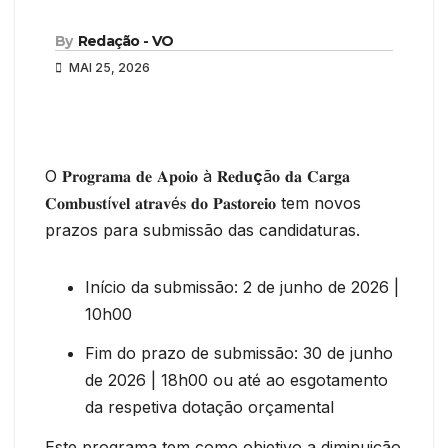
By
Redação - VO
MAI 25, 2026
O 𝐏𝐫𝐨𝐠𝐫𝐚𝐦𝐚 𝐝𝐞 𝐀𝐩𝐨𝐢𝐨 à 𝐑𝐞𝐝𝐮
ç
ã𝐨 𝐝𝐚 𝐂𝐚𝐫𝐠𝐚
𝐂𝐨𝐦𝐛𝐮𝐬𝐭í𝐯𝐞𝐥 𝐚𝐭𝐫𝐚𝐯é𝐬 𝐝𝐨 𝐏𝐚𝐬𝐭𝐨𝐫𝐞𝐢𝐨 tem novos
prazos para submissão das candidaturas.
Início da submissão: 2 de junho de 2026 |
10h00
Fim do prazo de submissão: 30 de junho
de 2026 | 18h00 ou até ao esgotamento
da respetiva dotação orçamental
Este programa tem como objetivo a diminuição