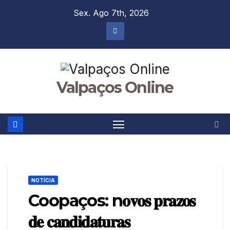
Skip
Sex. Ago 7th, 2026
to
content
Valpaços Online
NOTÍCIA
Coopaços: n𝐨𝐯𝐨𝐬 𝐩𝐫𝐚𝐳𝐨𝐬
𝐝𝐞 𝐜𝐚𝐧𝐝𝐢𝐝𝐚𝐭𝐮𝐫𝐚𝐬