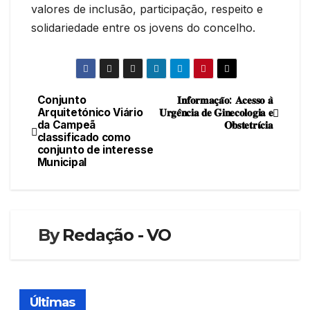
valores de inclusão, participação, respeito e
solidariedade entre os jovens do concelho.
Conjunto
𝐈𝐧𝐟𝐨𝐫𝐦𝐚𝐜̧𝐚̃𝐨: 𝐀𝐜𝐞𝐬𝐬𝐨 𝐚̀
Navegação
Arquitetónico Viário
𝐔𝐫𝐠𝐞̂𝐧𝐜𝐢𝐚 𝐝𝐞 𝐆𝐢𝐧𝐞𝐜𝐨𝐥𝐨𝐠𝐢𝐚 𝐞
da Campeã
𝐎𝐛𝐬𝐭𝐞𝐭𝐫𝛊́𝐜𝐢𝐚
de
classificado como
conjunto de interesse
artigos
Municipal
By
Redação - VO
Últimas