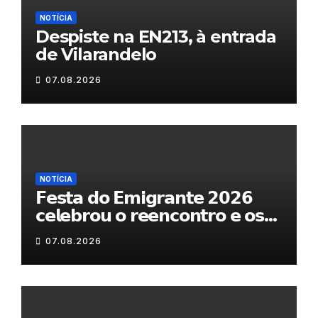
NOTÍCIA
Despiste na EN213, à entrada
de Vilarandelo
07.08.2026
NOTÍCIA
𝗙𝗲𝘀𝘁𝗮 𝗱𝗼 𝗘𝗺𝗶𝗴𝗿𝗮𝗻𝘁𝗲 𝟮𝟬𝟮𝟲
𝗰𝗲𝗹𝗲𝗯𝗿𝗼𝘂 𝗼 𝗿𝗲𝗲𝗻𝗰𝗼𝗻𝘁𝗿𝗼 𝗲 𝗼𝘀
𝗹𝗮𝗰̧𝗼𝘀 𝗾𝘂𝗲 𝘂𝗻𝗲𝗺 𝗠𝘂𝗿𝗰̧𝗮
07.08.2026