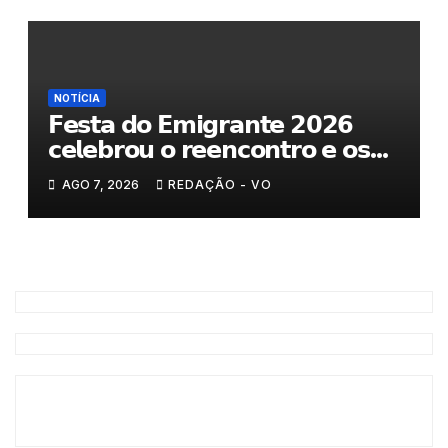
NOTÍCIA
𝗙𝗲𝘀𝘁𝗮 𝗱𝗼 𝗘𝗺𝗶𝗴𝗿𝗮𝗻𝘁𝗲 𝟮𝟬𝟮𝟲
𝗰𝗲𝗹𝗲𝗯𝗿𝗼𝘂 𝗼 𝗿𝗲𝗲𝗻𝗰𝗼𝗻𝘁𝗿𝗼 𝗲 𝗼𝘀
𝗹𝗮𝗰̧𝗼𝘀 𝗾𝘂𝗲 𝘂𝗻𝗲𝗺 𝗠𝘂𝗿𝗰̧𝗮
AGO 7, 2026
REDAÇÃO - VO