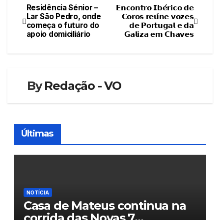
Residência Sénior –
𝗘𝗻𝗰𝗼𝗻𝘁𝗿𝗼 𝗜𝗯𝗲́𝗿𝗶𝗰𝗼 𝗱𝗲
Navegação
Lar São Pedro, onde
𝗖𝗼𝗿𝗼𝘀 𝗿𝗲𝘂́𝗻𝗲 𝘃𝗼𝘇𝗲𝘀
começa o futuro do
𝗱𝗲 𝗣𝗼𝗿𝘁𝘂𝗴𝗮𝗹 𝗲 𝗱𝗮
de
apoio domiciliário
𝗚𝗮𝗹𝗶𝘇𝗮 𝗲𝗺 𝗖𝗵𝗮𝘃𝗲𝘀
artigos
By
Redação - VO
Últimas
NOTÍCIA
Casa de Mateus continua na
corrida das Novas 7