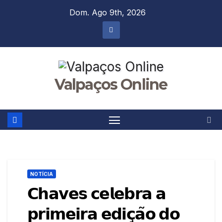
Skip
Dom. Ago 9th, 2026
to
content
Valpaços Online
NOTÍCIA
𝗖𝗵𝗮𝘃𝗲𝘀 𝗰𝗲𝗹𝗲𝗯𝗿𝗮 𝗮
𝗽𝗿𝗶𝗺𝗲𝗶𝗿𝗮 𝗲𝗱𝗶𝗰̧𝗮̃𝗼 𝗱𝗼