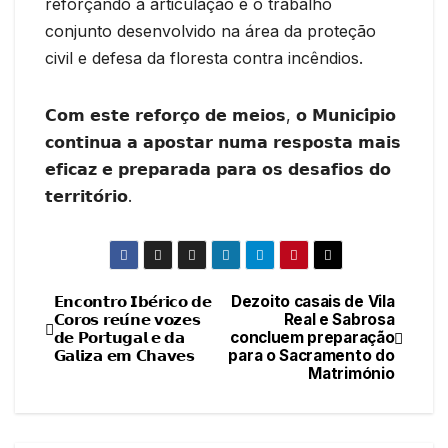
reforçando a articulação e o trabalho
conjunto desenvolvido na área da proteção
civil e defesa da floresta contra incêndios.
𝗖𝗼𝗺 𝗲𝘀𝘁𝗲 𝗿𝗲𝗳𝗼𝗿𝗰̧𝗼 𝗱𝗲 𝗺𝗲𝗶𝗼𝘀, 𝗼 𝗠𝘂𝗻𝗶𝗰𝗶́𝗽𝗶𝗼
𝗰𝗼𝗻𝘁𝗶𝗻𝘂𝗮 𝗮 𝗮𝗽𝗼𝘀𝘁𝗮𝗿 𝗻𝘂𝗺𝗮 𝗿𝗲𝘀𝗽𝗼𝘀𝘁𝗮 𝗺𝗮𝗶𝘀
𝗲𝗳𝗶𝗰𝗮𝘇 𝗲 𝗽𝗿𝗲𝗽𝗮𝗿𝗮𝗱𝗮 𝗽𝗮𝗿𝗮 𝗼𝘀 𝗱𝗲𝘀𝗮𝗳𝗶𝗼𝘀 𝗱𝗼
𝘁𝗲𝗿𝗿𝗶𝘁𝗼́𝗿𝗶𝗼.
𝗘𝗻𝗰𝗼𝗻𝘁𝗿𝗼 𝗜𝗯𝗲́𝗿𝗶𝗰𝗼 𝗱𝗲
Dezoito casais de Vila
Navegação
𝗖𝗼𝗿𝗼𝘀 𝗿𝗲𝘂́𝗻𝗲 𝘃𝗼𝘇𝗲𝘀
Real e Sabrosa
𝗱𝗲 𝗣𝗼𝗿𝘁𝘂𝗴𝗮𝗹 𝗲 𝗱𝗮
concluem preparação
de
𝗚𝗮𝗹𝗶𝘇𝗮 𝗲𝗺 𝗖𝗵𝗮𝘃𝗲𝘀
para o Sacramento do
Matrimónio
artigos