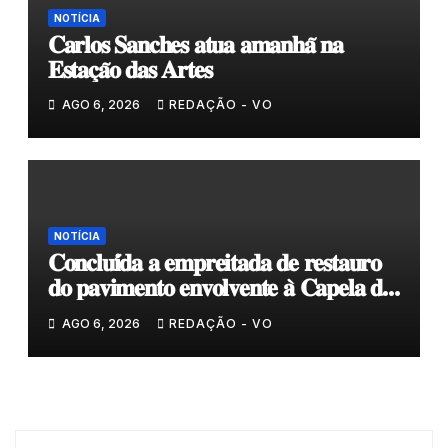
NOTÍCIA
𝐂𝐚𝐫𝐥𝐨𝐬 𝐒𝐚𝐧𝐜𝐡𝐞𝐬 𝐚𝐭𝐮𝐚 𝐚𝐦𝐚𝐧𝐡𝐚̃ 𝐧𝐚
𝐄𝐬𝐭𝐚𝐜̧𝐚̃𝐨 𝐝𝐚𝐬 𝐀𝐫𝐭𝐞𝐬
AGO 6, 2026
REDAÇÃO - VO
NOTÍCIA
𝐂𝐨𝐧𝐜𝐥𝐮𝐢́𝐝𝐚 𝐚 𝐞𝐦𝐩𝐫𝐞𝐢𝐭𝐚𝐝𝐚 𝐝𝐞 𝐫𝐞𝐬𝐭𝐚𝐮𝐫𝐨
𝐝𝐨 𝐩𝐚𝐯𝐢𝐦𝐞𝐧𝐭𝐨 𝐞𝐧𝐯𝐨𝐥𝐯𝐞𝐧𝐭𝐞 𝐚̀ 𝐂𝐚𝐩𝐞𝐥𝐚 𝐝𝐞
𝐂𝐨𝐯𝐚𝐬
AGO 6, 2026
REDAÇÃO - VO