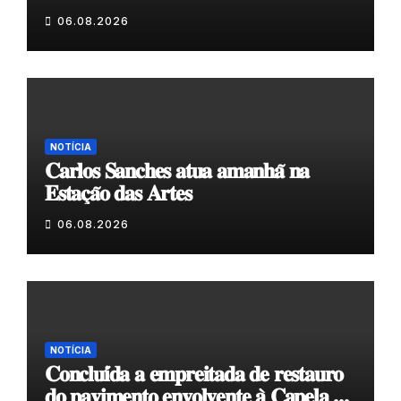
𝗲𝗹𝗮 𝗺𝗼𝗿𝗮 𝗰𝗼𝗺𝗶𝗴𝗼”
06.08.2026
NOTÍCIA
𝐂𝐚𝐫𝐥𝐨𝐬 𝐒𝐚𝐧𝐜𝐡𝐞𝐬 𝐚𝐭𝐮𝐚 𝐚𝐦𝐚𝐧𝐡𝐚̃ 𝐧𝐚
𝐄𝐬𝐭𝐚𝐜̧𝐚̃𝐨 𝐝𝐚𝐬 𝐀𝐫𝐭𝐞𝐬
06.08.2026
NOTÍCIA
𝐂𝐨𝐧𝐜𝐥𝐮𝐢́𝐝𝐚 𝐚 𝐞𝐦𝐩𝐫𝐞𝐢𝐭𝐚𝐝𝐚 𝐝𝐞 𝐫𝐞𝐬𝐭𝐚𝐮𝐫𝐨
𝐝𝐨 𝐩𝐚𝐯𝐢𝐦𝐞𝐧𝐭𝐨 𝐞𝐧𝐯𝐨𝐥𝐯𝐞𝐧𝐭𝐞 𝐚̀ 𝐂𝐚𝐩𝐞𝐥𝐚 𝐝𝐞