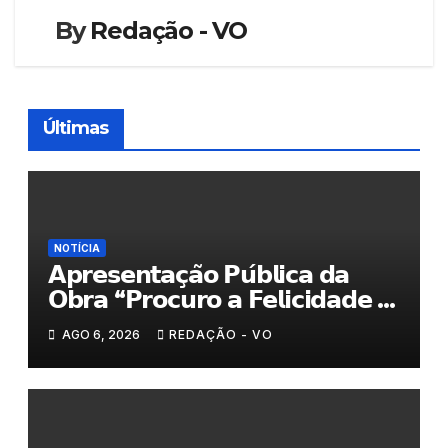
By
Redação - VO
Últimas
NOTÍCIA
𝗔𝗽𝗿𝗲𝘀𝗲𝗻𝘁𝗮𝗰̧𝗮̃𝗼 𝗣𝘂́𝗯𝗹𝗶𝗰𝗮 𝗱𝗮
𝗢𝗯𝗿𝗮 “𝗣𝗿𝗼𝗰𝘂𝗿𝗼 𝗮 𝗙𝗲𝗹𝗶𝗰𝗶𝗱𝗮𝗱𝗲 𝗲
𝗲𝗹𝗮 𝗺𝗼𝗿𝗮 𝗰𝗼𝗺𝗶𝗴𝗼”
AGO 6, 2026
REDAÇÃO - VO