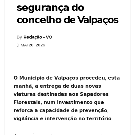
𝘀𝗲𝗴𝘂𝗿𝗮𝗻𝗰̧𝗮 𝗱𝗼
𝗰𝗼𝗻𝗰𝗲𝗹𝗵𝗼 de Valpaços
By
Redação - VO
MAI 26, 2026
𝗢 𝗠𝘂𝗻𝗶𝗰𝗶́𝗽𝗶𝗼 𝗱𝗲 𝗩𝗮𝗹𝗽𝗮𝗰̧𝗼𝘀 𝗽𝗿𝗼𝗰𝗲𝗱𝗲𝘂, 𝗲𝘀𝘁𝗮
𝗺𝗮𝗻𝗵𝗮̃, 𝗮̀ 𝗲𝗻𝘁𝗿𝗲𝗴𝗮 𝗱𝗲 𝗱𝘂𝗮𝘀 𝗻𝗼𝘃𝗮𝘀
𝘃𝗶𝗮𝘁𝘂𝗿𝗮𝘀 𝗱𝗲𝘀𝘁𝗶𝗻𝗮𝗱𝗮𝘀 𝗮𝗼𝘀 𝗦𝗮𝗽𝗮𝗱𝗼𝗿𝗲𝘀
𝗙𝗹𝗼𝗿𝗲𝘀𝘁𝗮𝗶𝘀, 𝗻𝘂𝗺 𝗶𝗻𝘃𝗲𝘀𝘁𝗶𝗺𝗲𝗻𝘁𝗼 𝗾𝘂𝗲
𝗿𝗲𝗳𝗼𝗿𝗰̧𝗮 𝗮 𝗰𝗮𝗽𝗮𝗰𝗶𝗱𝗮𝗱𝗲 𝗱𝗲 𝗽𝗿𝗲𝘃𝗲𝗻𝗰̧𝗮̃𝗼,
𝘃𝗶𝗴𝗶𝗹𝗮̂𝗻𝗰𝗶𝗮 𝗲 𝗶𝗻𝘁𝗲𝗿𝘃𝗲𝗻𝗰̧𝗮̃𝗼 𝗻𝗼 𝘁𝗲𝗿𝗿𝗶𝘁𝗼́𝗿𝗶𝗼.