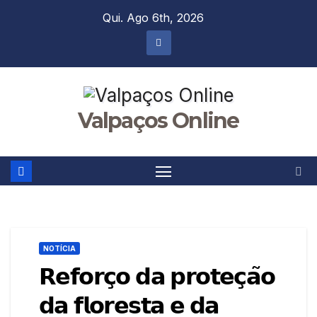
Skip
Qui. Ago 6th, 2026
to
content
Valpaços Online
NOTÍCIA
𝗥𝗲𝗳𝗼𝗿𝗰̧𝗼 𝗱𝗮 𝗽𝗿𝗼𝘁𝗲𝗰̧𝗮̃𝗼
𝗱𝗮 𝗳𝗹𝗼𝗿𝗲𝘀𝘁𝗮 𝗲 𝗱𝗮