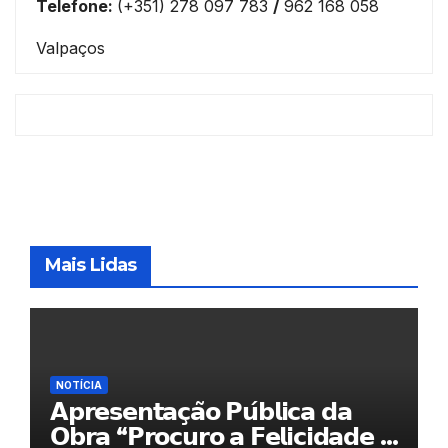
Telefone:
(+351) 278 097 783
/
962 168 058
Valpaços
Mais Lidas
NOTÍCIA
𝗔𝗽𝗿𝗲𝘀𝗲𝗻𝘁𝗮𝗰̧𝗮̃𝗼 𝗣𝘂́𝗯𝗹𝗶𝗰𝗮 𝗱𝗮
𝗢𝗯𝗿𝗮 “𝗣𝗿𝗼𝗰𝘂𝗿𝗼 𝗮 𝗙𝗲𝗹𝗶𝗰𝗶𝗱𝗮𝗱𝗲 𝗲