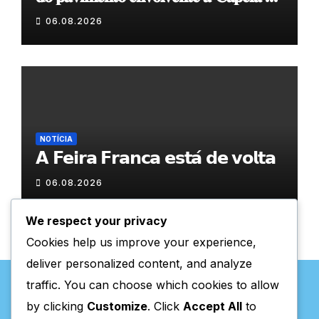
𝐂𝐨𝐯𝐚𝐬
06.08.2026
NOTÍCIA
𝗔 𝗙𝗲𝗶𝗿𝗮 𝗙𝗿𝗮𝗻𝗰𝗮 𝗲𝘀𝘁𝗮́ 𝗱𝗲 𝘃𝗼𝗹𝘁𝗮
06.08.2026
We respect your privacy
Cookies help us improve your experience,
deliver personalized content, and analyze
traffic. You can choose which cookies to allow
by clicking
Customize
. Click
Accept All
to