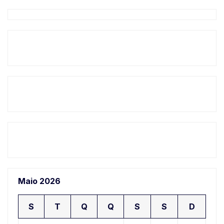
Maio 2026
S
T
Q
Q
S
S
D