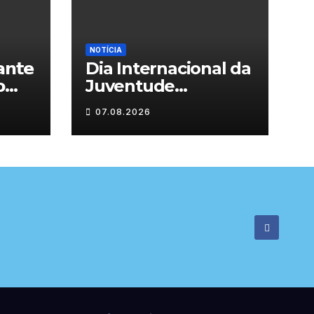
NOTÍCIA
𝗻𝘁𝗲
Dia Internacional da

Juventude
celebrado em
07.08.2026

Chaves com
atividades gratuitas