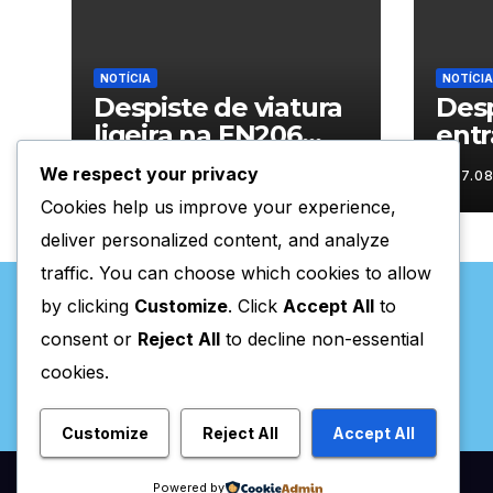
NOTÍCIA
NOTÍCIA
Despiste de viatura
Desp
ligeira na EN206
entr
junto ao
Vila
We respect your privacy
07.08.2026
07.0
cruzamento Fornos
Cookies help us improve your experience,
do Pinhal
deliver personalized content, and analyze
traffic. You can choose which cookies to allow
by clicking
Customize
. Click
Accept All
to
consent or
Reject All
to decline non-essential
cookies.
Valpaços Online
Customize
Reject All
Accept All
Powered by