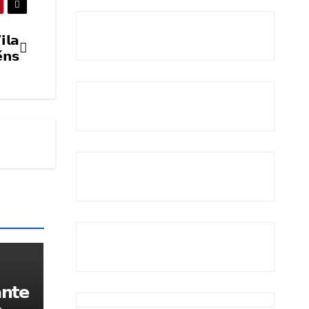
𝗹𝗮
́𝗻𝘀
𝗻𝘁𝗲