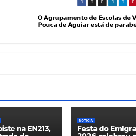
𝗢 𝗔𝗴𝗿𝘂𝗽𝗮𝗺𝗲𝗻𝘁𝗼 𝗱𝗲 𝗘𝘀𝗰𝗼𝗹𝗮𝘀 𝗱𝗲 𝗩
𝗣𝗼𝘂𝗰𝗮 𝗱𝗲 𝗔𝗴𝘂𝗶𝗮𝗿 𝗲𝘀𝘁𝗮́ 𝗱𝗲 𝗽𝗮𝗿𝗮𝗯𝗲
NOTÍCIA
iste na EN213,
𝗙𝗲𝘀𝘁𝗮 𝗱𝗼 𝗘𝗺𝗶𝗴𝗿