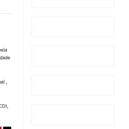
pela
idade
al ,
CDI,