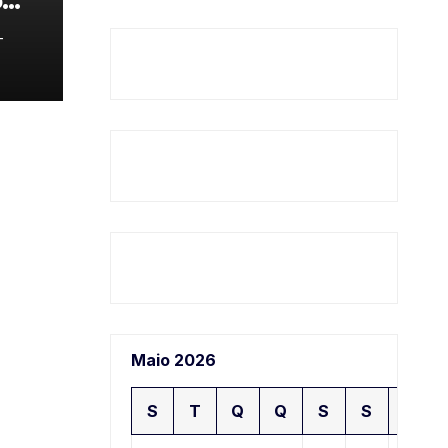

-
Maio 2026
S
T
Q
Q
S
S
D