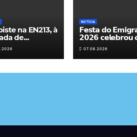
NOTÍCIA
iste na EN213, à
𝗙𝗲𝘀𝘁𝗮 𝗱𝗼 𝗘𝗺𝗶𝗴𝗿
ada de
𝟮𝟬𝟮𝟲 𝗰𝗲𝗹𝗲𝗯𝗿𝗼𝘂 
randelo
𝗿𝗲𝗲𝗻𝗰𝗼𝗻𝘁𝗿𝗼 𝗲 𝗼𝘀
8.2026
07.08.2026
𝗹𝗮𝗰̧𝗼𝘀 𝗾𝘂𝗲 𝘂𝗻𝗲
𝗠𝘂𝗿𝗰̧𝗮